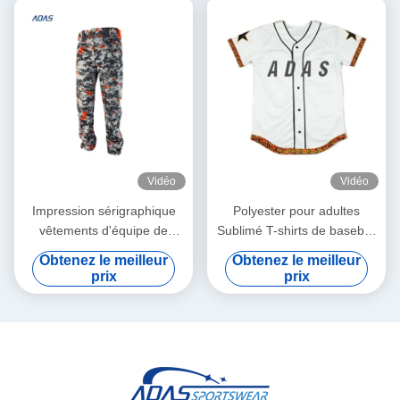
Vidéo
Vidéo
Impression sérigraphique
Polyester pour adultes
vêtements d'équipe de
Sublimé T-shirts de baseball
baseball pour hommes,
à manches courtes
Obtenez le meilleur
Obtenez le meilleur
imprimé intégral, broderie,
personnalisé
prix
prix
couleur graphite