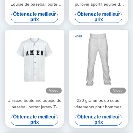
Équipe de baseball porter
pullover sportif équipe de
des maillots féminins
baseball porter maillot sur
Obtenez le meilleur
Obtenez le meilleur
mesure
prix
prix
Vidéo
Vidéo
Unisexe boutonné équipe de
220 grammes de sous-
baseball porter jersey T-
vêtements pour hommes,
shirts polyester respirant
pantalon de base-ball,
Obtenez le meilleur
Obtenez le meilleur
personnalisé
broderie, antibactérien
prix
prix