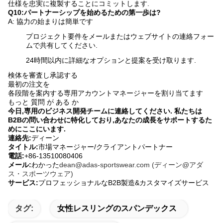
仕様を忠実に複製することにコミットします.
Q10:パートナーシップを始めるための第一歩は?
A: 協力の始まりは簡単です
プロジェクト要件をメールまたはウェブサイトの連絡フォー
ムで共有してください.
24時間以内に詳細なオプションと提案を受け取ります.
検体を審査し承認する
最初の注文を
各段階を案内する専用アカウントマネージャーを割り当てます
もっと 質問 が ある か
今日,専用のビジネス開発チームに連絡してください. 私たちは
B2Bの問い合わせに特化しており,あなたの成長をサポートするた
めにここにいます.
連絡先:
ディーン
タイトル:
市場マネージャー/クライアントパートナー
電話:
+86-13510080406
メール:
わかった
dean@adas-sportswear.com (ディーン@アダ
ス・スポーツウェア)
サービス:
プロフェッショナルなB2B製造&カスタマイズサービス
タグ:
女性レスリングのスパンデックス