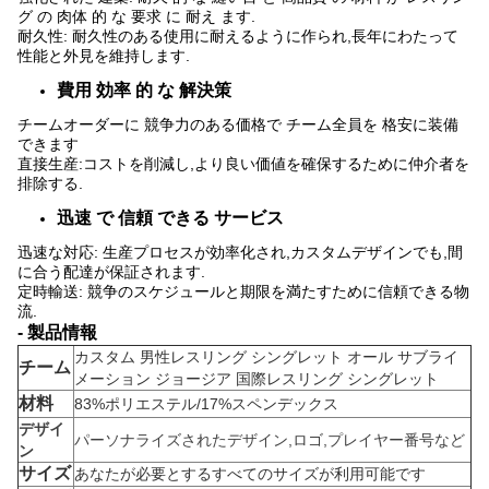
グ の 肉体 的 な 要求 に 耐え ます.
耐久性: 耐久性のある使用に耐えるように作られ,長年にわたって
性能と外見を維持します.
費用 効率 的 な 解決策
チームオーダーに 競争力のある価格で チーム全員を 格安に装備
できます
直接生産:コストを削減し,より良い価値を確保するために仲介者を
排除する.
迅速 で 信頼 できる サービス
迅速な対応: 生産プロセスが効率化され,カスタムデザインでも,間
に合う配達が保証されます.
定時輸送: 競争のスケジュールと期限を満たすために信頼できる物
流.
- 製品情報
カスタム 男性レスリング シングレット オール サブライ
チーム
メーション ジョージア 国際レスリング シングレット
材料
83%ポリエステル/17%スペンデックス
デザイ
パーソナライズされたデザイン,ロゴ,プレイヤー番号など
ン
サイズ
あなたが必要とするすべてのサイズが利用可能です