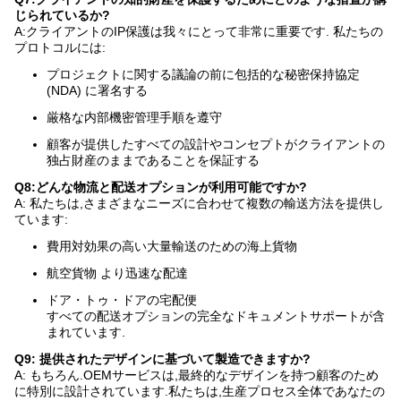
じられているか?
A:クライアントのIP保護は我々にとって非常に重要です. 私たちの
プロトコルには:
プロジェクトに関する議論の前に包括的な秘密保持協定
(NDA) に署名する
厳格な内部機密管理手順を遵守
顧客が提供したすべての設計やコンセプトがクライアントの
独占財産のままであることを保証する
Q8:どんな物流と配送オプションが利用可能ですか?
A: 私たちは,さまざまなニーズに合わせて複数の輸送方法を提供し
ています:
費用対効果の高い大量輸送のための海上貨物
航空貨物 より迅速な配達
ドア・トゥ・ドアの宅配便
すべての配送オプションの完全なドキュメントサポートが含
まれています.
Q9: 提供されたデザインに基づいて製造できますか?
A: もちろん.OEMサービスは,最終的なデザインを持つ顧客のため
に特別に設計されています.私たちは,生産プロセス全体であなたの