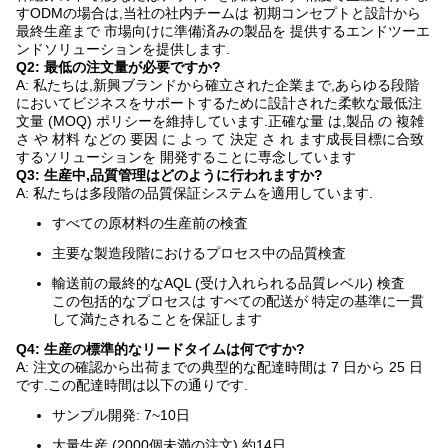
すODMの場合は,当社の社内チームは 初期コンセプトと設計から
最終生産まで 市場向けに準備済みの製品を 提供するエンドツーエ
ンドソリューションを提供します.
Q2: 最低の注文量が必要ですか?
A: 私たちは,新興ブランドから確立された企業まで,あらゆる段階
においてビジネスをサポートするために設計された柔軟な最低注
文量 (MOQ) ポリシーを維持しています.正確な量 は,製品 の 複雑
さ や 材料 などの 要因 に よっ て 決定 さ れ ます成長目標に合致
するソリューションを 開発することに専念しています
Q3: 生産中,品質管理はどのように行われますか?
A: 私たちは多段階の品質保証システムを適用しています.
すべての原材料の生産前の検査
主要な製造段階におけるプロセス中の品質検査
輸送前の最終的なAQL (受け入れられる品質レベル) 検査
この包括的なプロセスは すべての配送が 特定の基準に一貫
して満たされることを保証します
Q4: 生産の標準的なリードタイムは何ですか?
A: 注文の確認から出荷までの典型的な配達時間は 7 日から 25 日
です.この配達時間は以下の通りです.
サンプル開発: 7~10日
大量生産 (2000個未満の注文) 約14日