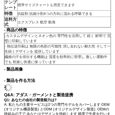
テンプ
標準サイズチャートも用意できます
レート
特徴
抗錠剤 抗縮小剤
4つの方向に流れる
呼吸できる
送料方
エクスプレス 航空 航海
式
- 商品の特徴
-
カスタムデザインとネオン色の 専門性を活用して 鋭く 鮮明で 完
璧に印刷しています
- 熱伝送印刷は 無限の色彩の可能性 消し去れない耐久性 そして一
生続くデザインを 提供しています
繊維の汗を排出する機能は 湿度を効率的に管理し 激しい運動中
でも 乾燥し快適に保っています
- 製品画像
- 製品を作る方法
Q&A: アダス・ガーメントと製造提携
Q1: あなたの会社の製造能力は?
A: 私たちの主要サービスは2つの専門モデルをカバーします:OEM
(オリジナル機器製造) とODM (オリジナルデザイン製造). OEMの
枠組みの下で,あなたはデザインを供給します.精度で生産を行いま