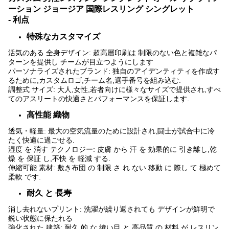
ーション ジョージア 国際レスリング シングレット
- 利点
特殊なカスタマイズ
活気のある 全身デザイン: 超高層印刷は 制限のない色と複雑なパ
ターンを提供し チームが目立つようにします
パーソナライズされたブランド: 独自のアイデンティティを作成す
るために,カスタムロゴ,チーム名,選手番号を組み込む.
調整式 サイズ: 大人,女性,若者向けに様々なサイズで提供され,すべ
てのアスリートの快適さとパフォーマンスを保証します.
高性能 織物
透気・軽量: 最大の空気流量のために設計され,闘士が試合中に冷
たく快適に過ごせる.
湿度 を 消す テクノロジー: 皮膚 から 汗 を 効果的に 引き離し,乾
燥 を 保証 し,不快 を 軽減 する.
伸縮可能 素材: 敷き布団 の 制限 さ れ ない 移動 に 際し て 極めて
柔軟 です.
耐久 と 長寿
消し去れないプリント: 洗濯が繰り返されても デザインが鮮明で
鋭い状態に保たれる
強化された 建築: 耐久 的 な 縫い目 と 高品質 の 材料 が レスリン