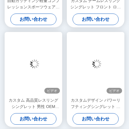
自動カッティング軽量コンプ
カスタム チームレスリング
レッションスポーツウェア付
シングレット フロント ロゴ
きカスタム昇華スパンデック
パーソナライズド プリント
お問い合わせ
お問い合わせ
スポリエステルレスリングシ
ストレッチ 迅速 乾燥 軽量 ス
ングレット
パンデックス素材
ビデオ
ビデオ
カスタム 高品質レスリング
カスタムデザイン パワーリ
シングレット 男性 OEM
フティングシングレット メ
ODM カスタム ロゴ スポー
ンズ ウエイトリフティング
お問い合わせ
お問い合わせ
ツウェア ジムトレーニング
ユニフォーム シームレスス
コンプレッション シングレ
テッチ レスリングシングレ