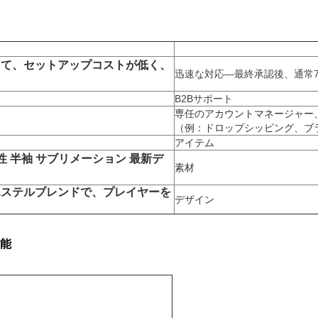
して、セットアップコストが低く、
迅速な対応—最終承認後、通常
B2Bサポート
専任のアカウントマネージャー
（例：ドロップシッピング、ブ
アイテム
性 半袖 サブリメーション 最新デ
素材
エステルブレンドで、プレイヤーを
デザイン
能