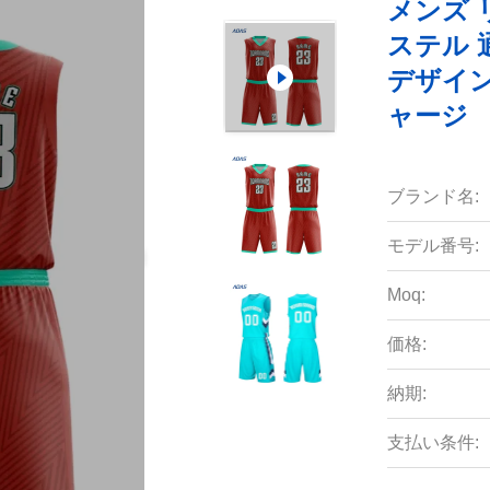
メンズ 
ステル 
デザイン
ャージ
ブランド名:
モデル番号:
Moq:
価格:
納期:
支払い条件: