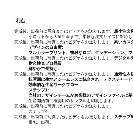
-利点
完成後、出荷前に写真またはビデオをお送りします。
最小注文
小ロットから大量生産まで、柔軟な注文サイズに対応し
完成後、出荷前に写真またはビデオをお送りします。
高いカス
デザインの自由度:
フルカラープリント、複雑なロゴ、グラデーション、フ
完成後、出荷前に写真またはビデオをお送りします。
デジタル
耐久性＆プロ品質
鮮やかで長持ち:
完成後、出荷前に写真またはビデオをお送りします。
通気性＆軽
転写層は生地とシームレスに統合され、テクスチャーと
効率的な生産ワークフロー
ステップ1:
当社のデザインチームがお客様のデザインファイルに基
生産開始前に確認用のサンプルを印刷します。
完成後、出荷前に写真またはビデオをお送りします。
ステップ4:
完成後、出荷前に写真またはビデオをお送りします。
ステップ5
梱包、出荷。