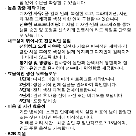
담 없이 주문을 확장할 수 있습니다.
·
높은 맞춤 제작 기능
디자인 자유:
​ 풀 컬러 인쇄, 복잡한 로고, 그라데이션, 사진
과 같은 그래픽을 색상 제한 없이 구현할 수 있습니다.
신속한 프로토타이핑:
​ 디지털 디자인-인쇄 프로세스를 통해
샘플 승인 및 조정을 신속하게 진행하여 리드 타임을 단축할
수 있습니다.
·
내구성이 뛰어나고 전문적인 품질
선명하고 오래 지속됨:
​ 열전사 기술은 반복적인 세탁과 강
렬한 사용 후에도 색상이 밝게 유지되고 디자인이 갈라지거
나 바래지 않도록 합니다.
통기성 및 경량성:
​ 전사층이 원단과 완벽하게 통합되어 질
감과 유연성을 유지하여 선수에게 편안함을 제공합니다.
·
효율적인 생산 워크플로우
1단계:
​ 디자인 파일에 따라 아트워크를 제작합니다.
2단계:
​ 생산 시작 전에 샘플을 인쇄하여 확인합니다.
3단계:
​ 전체 생산 과정을 업데이트합니다.
4단계:
​ 완료 후 배송 전에 사진 또는 비디오를 보냅니다.
5단계:
​ 포장 및 배송.
·
비용 및 시간 효율성
기존 방식(예: 스크린 인쇄)에 비해 설정 비용이 낮아 한정판
또는 잦은 디자인 변경에 이상적입니다.
더 빠른 처리 시간 - 최종 승인 후 일반적으로 7-15일이며,
긴급 주문 옵션도 가능합니다.
·
B2B 지원