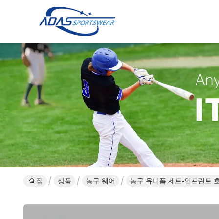
집
상품
농구 웨어
농구 유니폼 세트-인프린트 호