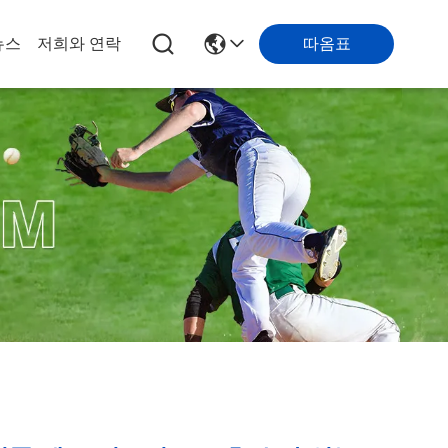
따옴표
뉴스
저희와 연락