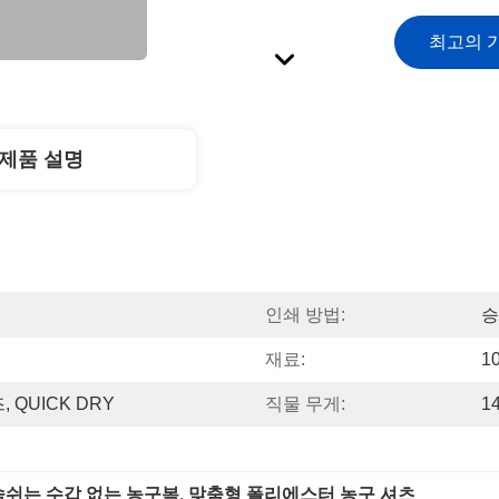
최고의 
제품 설명
인쇄 방법:
승
재료:
1
 QUICK DRY
직물 무게:
1
숨쉬는 수갑 없는 농구복
, 
맞춤형 폴리에스터 농구 셔츠