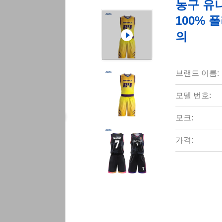
농구 유
100% 
의
브랜드 이름:
모델 번호:
모크:
가격: