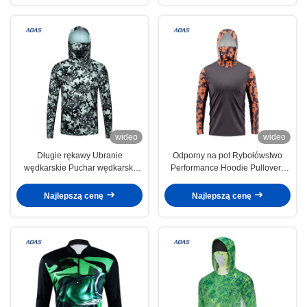
wideo
wideo
Długie rękawy Ubranie
Odporny na pot Rybołówstwo
wędkarskie Puchar wędkarski
Performance Hoodie Pullovers
Koszulka z kapturą Dżers 160
Ubrania Koszulki Logo
gram
Najlepszą cenę
Najlepszą cenę