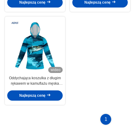
Maska twarzy UPF 50 100%
Koszulka UPF50 Szybka ochrona
Najlepszą cenę
Najlepszą cenę
poliester
przed wysypkami
wideo
Oddychająca koszulka z długim
rękawem w kamuflażu męska
UPF50, szybkoschnąca, z
kapturem, ochrona przed
Najlepszą cenę
słońcem
1