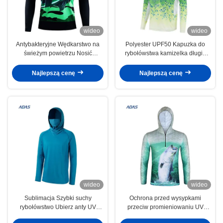
wideo
wideo
Antybakteryjne Wędkarstwo na
Polyester UPF50 Kapuzka do
świeżym powietrzu Nosić
rybołówstwa kamizelka długie
kapelusze UPF 50 Szybkie
rękawy dla dorosłych Ochrona
suszenie Oddychające na
UV
Najlepszą cenę
Najlepszą cenę
zamówienie
wideo
wideo
Sublimacja Szybki suchy
Ochrona przed wysypkami
rybołówstwo Ubierz anty UV
przeciw promieniowaniu UV
Rybołówstwo Hoodie T-shirt
Lekkie kapelusze rybackie