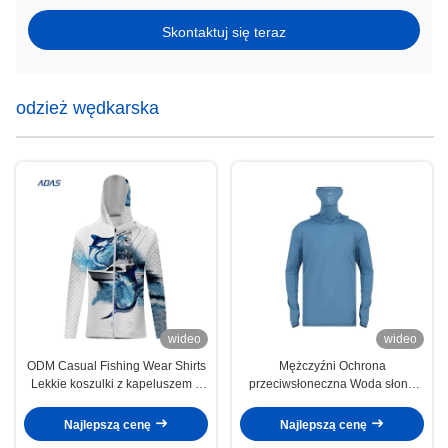
Skontaktuj się teraz
odzież wędkarska
wideo
wideo
ODM Casual Fishing Wear Shirts
Mężczyźni Ochrona
Lekkie koszulki z kapeluszem z
przeciwsłoneczna Woda słona
maską anty-UV
Wędkarstwo Hoodies Koszulki
Sublimacja Jersey
Najlepszą cenę
Najlepszą cenę