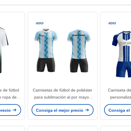
e de fútbol
Camisetas de fútbol de poliéster
Camiseta de
e ropa de
para sublimación al por mayor,
personaliz
 ropa de
uniformes de fútbol
entrenamien
precio
Consiga el mejor precio
Consiga el
miseta
personalizados para hombre,
Camiseta de 
conjunto de ropa de fútbol con
logo