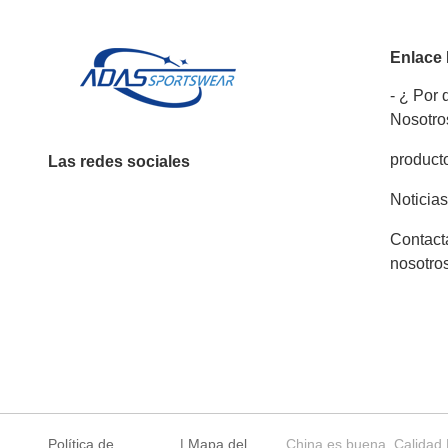
Enlace
- ¿ Por
Nosotro
product
Las redes sociales
Noticias
Contact
nosotro
Política de
|
Mapa del
China es buena. Calidad 