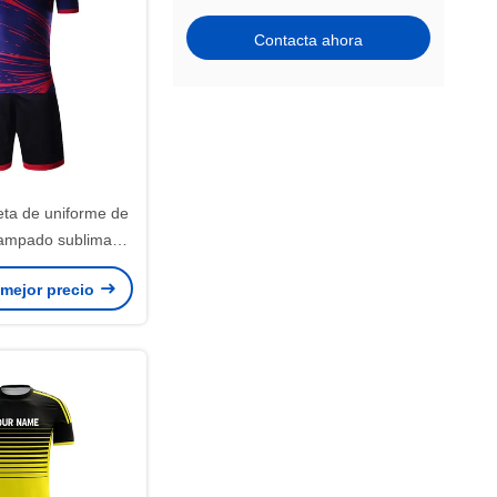
Contacta ahora
eta de uniforme de
stampado sublimado
, transpirables y
 mejor precio
onalizados