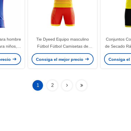
para hombre
Tie Dyeed Equipo masculino
Conjuntos Co
ra niños,
Fútbol Fútbol Camisetas de
de Secado Rá
gramos
uniforme Impresión por
Fútbol Subl
precio
Consiga el mejor precio
Consiga el
sublimación
To
1
2