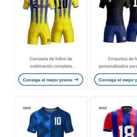
Camiseta de fútbol de
Conjuntos de f
sublimación completa
personalizados par
personalizada con logo bordado,
infantiles, uniformes
Consiga el mejor precio
Consiga el mejor 
kit de entrenamiento de fútbol
transpirables de sec
juvenil
para hombr