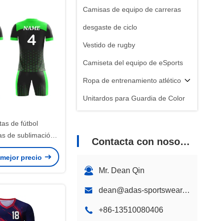
Camisas de equipo de carreras
desgaste de ciclo
Vestido de rugby
Camiseta del equipo de eSports
Ropa de entrenamiento atlético
Unitardos para Guardia de Color
Chaqueta de la cazadora
as de fútbol
as de sublimación,
Contacta con nosotros
formes de fútbol -
 mejor precio
ster elástico de
Mr. Dean Qin
do, manga corta,
 y logotipos
dean@adas-sportswear.com
onalizados
+86-13510080406