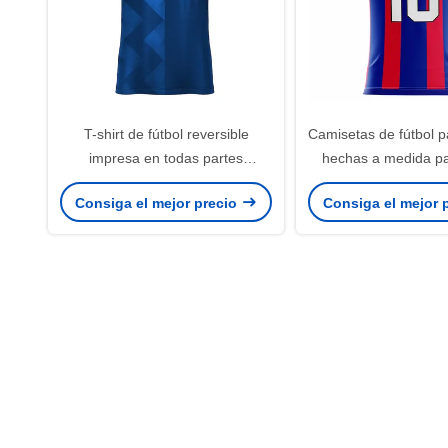
T-shirt de fútbol reversible
Camisetas de fútbol 
impresa en todas partes
hechas a medida pa
camisetas de fútbol para
equipo de 160 
Consiga el mejor precio
Consiga el mejor 
hombres personalizadas
promocionales