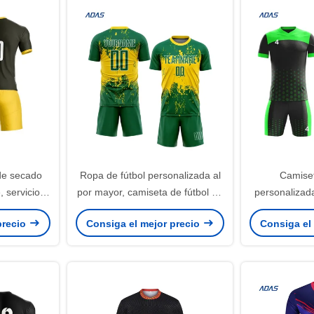
de secado
Ropa de fútbol personalizada al
Camiset
 servicio
por mayor, camiseta de fútbol de
personalizad
orista de
manga corta para hombre y niño
juegos de uni
precio
Consiga el mejor precio
Consiga el
iseta de
100% polié
 con número
secado rápi
colores
pers