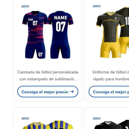
Camiseta de fútbol personalizada
Uniforme de fútbol 
con estampado de sublimación
rápido para hombre,
digital 100% poliéster manga
OEM, fabricante may
Consiga el mejor precio
Consiga el mejor 
corta logo frontal servicio OEM
secado fresco, cam
fútbol personalizada
y nombre