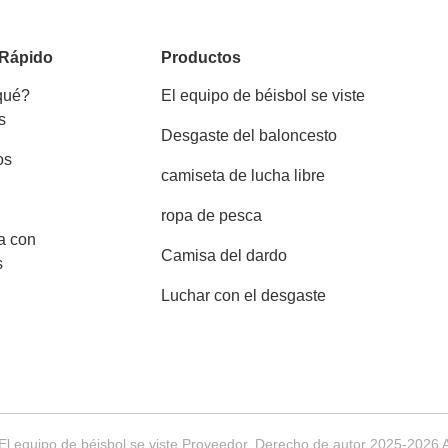
 Rápido
Productos
 qué?
El equipo de béisbol se viste
s
Desgaste del baloncesto
os
camiseta de lucha libre
ropa de pesca
a con
Camisa del dardo
s
Luchar con el desgaste
El equipo de béisbol se viste Proveedor. Derecho de autor 2025-2026