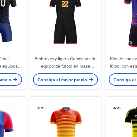
útbol
Embroidery ligero Camisetas de
Kits de camis
a equipos
equipo de fútbol en masa
fútbol con e
 de fútbol
Sublimado Niños personalizados
para jóvenes
precio
Consiga el mejor precio
Consiga el
ado rápido
pers
es