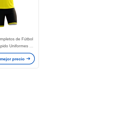
mpletos de Fútbol
pido Uniformes de
imados Camisetas
 mejor precio
ps ODM