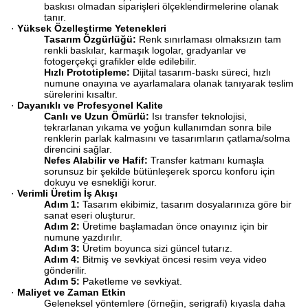
baskısı olmadan siparişleri ölçeklendirmelerine olanak
tanır.
·
Yüksek Özelleştirme Yetenekleri
Tasarım Özgürlüğü:
​ Renk sınırlaması olmaksızın tam
renkli baskılar, karmaşık logolar, gradyanlar ve
fotogerçekçi grafikler elde edilebilir.
Hızlı Prototipleme:
​ Dijital tasarım-baskı süreci, hızlı
numune onayına ve ayarlamalara olanak tanıyarak teslim
sürelerini kısaltır.
·
Dayanıklı ve Profesyonel Kalite
Canlı ve Uzun Ömürlü:
​ Isı transfer teknolojisi,
tekrarlanan yıkama ve yoğun kullanımdan sonra bile
renklerin parlak kalmasını ve tasarımların çatlama/solma
direncini sağlar.
Nefes Alabilir ve Hafif:
​ Transfer katmanı kumaşla
sorunsuz bir şekilde bütünleşerek sporcu konforu için
dokuyu ve esnekliği korur.
·
Verimli Üretim İş Akışı
Adım 1:
​ Tasarım ekibimiz, tasarım dosyalarınıza göre bir
sanat eseri oluşturur.
Adım 2:
​ Üretime başlamadan önce onayınız için bir
numune yazdırılır.
Adım 3:
​ Üretim boyunca sizi güncel tutarız.
Adım 4:
​ Bitmiş ve sevkiyat öncesi resim veya video
gönderilir.
Adım 5:
​ Paketleme ve sevkiyat.
·
Maliyet ve Zaman Etkin
Geleneksel yöntemlere (örneğin, serigrafi) kıyasla daha