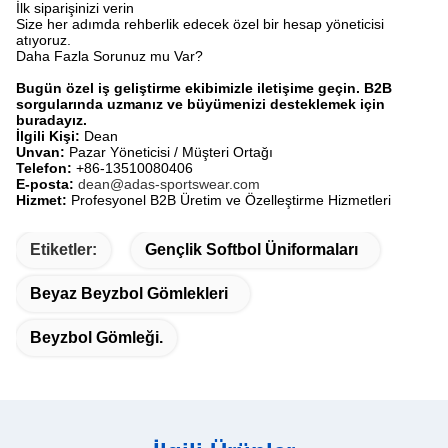
İlk siparişinizi verin
Size her adımda rehberlik edecek özel bir hesap yöneticisi
atıyoruz.
Daha Fazla Sorunuz mu Var?​
Bugün özel iş geliştirme ekibimizle iletişime geçin. B2B
sorgularında uzmanız ve büyümenizi desteklemek için
buradayız.
İlgili Kişi:
​ Dean
Unvan:
​ Pazar Yöneticisi / Müşteri Ortağı
Telefon:
​ +86-13510080406
E-posta:
​
dean@adas-sportswear.com
Hizmet:
​ Profesyonel B2B Üretim ve Özelleştirme Hizmetleri
Etiketler:
Gençlik Softbol Üniformaları
Beyaz Beyzbol Gömlekleri
Beyzbol Gömleği.