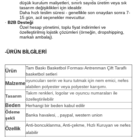
düşük kurulum maliyetleri, sınırlı sayıda üretim veya sık
tasarım değişiklikleri için idealdir.
Daha hızlı teslim süresi - genellikle son onaydan sonra 7-
15 gün, acil seçenekler mevcuttur.
·
B2B Desteği
Özel hesap yönetimi, toplu fiyat indirimleri ve
özelleştirilmiş lojistik çözümleri (örneğin, dropshipping,
markalı ambalaj).
-ÜRÜN BİLGİLERİ
Tam Baskı Basketbol Forması Antrenman Çift Taraflı
Ürün
basketbol setleri
oyuncuları serin ve kuru tutmak için nem emici, nefes
Malzeme
alabilen polyester veya polyester karışımı.
Takım renkleri, logolar ve oyuncu numaraları ile
Tasarım
özelleştirilebilir
Beden
Herhangi bir beden kabul edilir
Ödeme
Banka havalesi, , paypal, western union
şekli
Anti-boncuklanma, Anti-çekme, Hızlı Kuruyan ve nefes
Özellik
alabilir