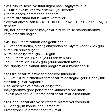
S3: Ürün kalitesini ve tutarlılığını nasıl sağlıyorsunuz?​
C: Titiz bir kalite kontrol sistemi uyguluyoruz:
Üretim öncesi hammadde denetimi
Üretim sırasında hat içi kalite kontrolleri
Sevkiyat öncesi son KABUL EDİLEBİLİR KALİTE SEVİYESİ (AQL)
denetimi
Bu, her partinin spesifikasyonlarınızı ve kalite standartlarınızı
karşılamasını sağlar.
S4: Tipik üretim zaman çizelgeniz nedir?​
C: Standart üretim, sipariş onayından sevkiyata kadar 7-25 gün
sürer. Bu şunları içerir:
Numune geliştirme için 7-10 gün
Toplu üretim için 14 gün (2000 adetten az)
Toplu üretim için 14-25 gün (2000 adetten fazla)
Acil siparişler hızlandırılmış programlarla karşılanabilir.
S5: Özel tasarım hizmetleri sağlıyor musunuz?​
C: Evet, ODM hizmetimiz tam tasarım desteğini içerir. Deneyimli
ekibimiz şunları yapabilir:
Özel desenler ve grafikler geliştirmek
İhtiyaçlarınıza göre performans kumaşları önermek
Teknik paketler ve üretime hazır tasarımlar oluşturmak
S6: Hangi pazarlara ve sektörlere hizmet veriyorsunuz?​
C: Spor giyim konusunda uzmanız:
Profesyonel ve amatör spor takımları