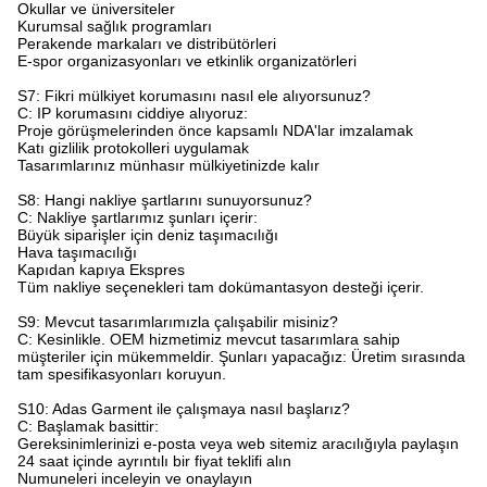
Okullar ve üniversiteler
Kurumsal sağlık programları
Perakende markaları ve distribütörleri
E-spor organizasyonları ve etkinlik organizatörleri
S7: Fikri mülkiyet korumasını nasıl ele alıyorsunuz?​
C: IP korumasını ciddiye alıyoruz:
Proje görüşmelerinden önce kapsamlı NDA'lar imzalamak
Katı gizlilik protokolleri uygulamak
Tasarımlarınız münhasır mülkiyetinizde kalır
S8: Hangi nakliye şartlarını sunuyorsunuz?​
C: Nakliye şartlarımız şunları içerir:
Büyük siparişler için deniz taşımacılığı
Hava taşımacılığı
Kapıdan kapıya Ekspres
Tüm nakliye seçenekleri tam dokümantasyon desteği içerir.
S9: Mevcut tasarımlarımızla çalışabilir misiniz?​
C: Kesinlikle. OEM hizmetimiz mevcut tasarımlara sahip
müşteriler için mükemmeldir. Şunları yapacağız: Üretim sırasında
tam spesifikasyonları koruyun.
S10: Adas Garment ile çalışmaya nasıl başlarız?​
C: Başlamak basittir:
Gereksinimlerinizi e-posta veya web sitemiz aracılığıyla paylaşın
24 saat içinde ayrıntılı bir fiyat teklifi alın
Numuneleri inceleyin ve onaylayın