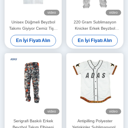
video
video
Unisex Düğmeli Beyzbol
220 Gram Sublimasyon
Takımı Giyiyor Cemiz Tişör
Knicker Erkek Beyzbol
Nefes Alıcı Poliester Özel
Pantolonları nakış Basit
En İyi Fiyatı Alın
En İyi Fiyatı Alın
Antibakteriyel
video
video
Serigrafi Baskılı Erkek
Antipilling Polyester
Beyzbol Takım Elbisesi
Yetişkinler Sublimasyonlu