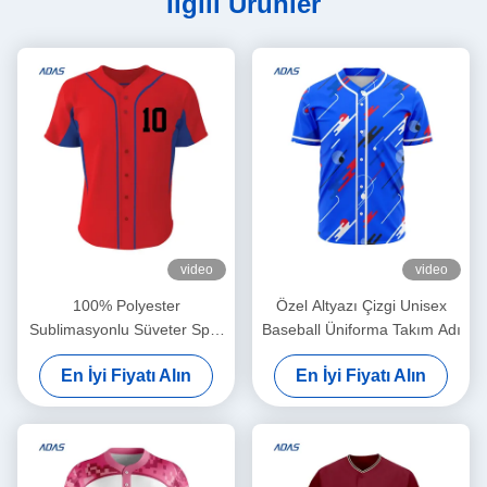
İlgili Ürünler
video
video
100% Polyester
Özel Altyazı Çizgi Unisex
Sublimasyonlu Süveter Spor
Baseball Üniforma Takım Adı
Beyzbol Takımı Giyişleri
En İyi Fiyatı Alın
En İyi Fiyatı Alın
Üniforma