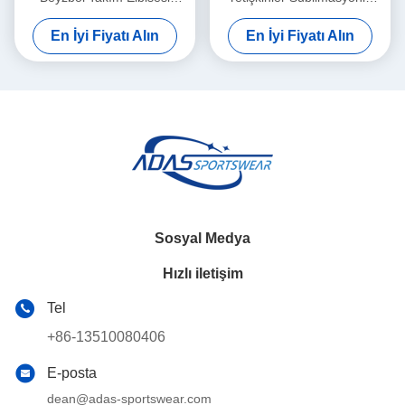
Tamamı Baskılı Nakışlı Grafit
Beyzbol Maçları Kısa Kollu
En İyi Fiyatı Alın
En İyi Fiyatı Alın
Rengi
Kişiselleştirilmiş
Sosyal Medya
Hızlı iletişim
Tel
+86-13510080406
E-posta
dean@adas-sportswear.com