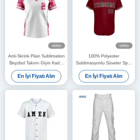
video
video
Anti-Skrink Plain Sublimation
100% Polyester
Beyzbol Takımı Giyin Kadın
Sublimasyonlu Süveter Spor
Maçları Transfer Baskı
Beyzbol Takımı Giyişleri
En İyi Fiyatı Alın
En İyi Fiyatı Alın
Üniforma