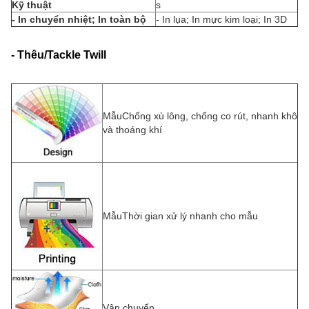
Kỹ thuật
s
- In chuyển nhiệt; In toàn bộ
- In lụa; In mực kim loại; In 3D
- Thêu/Tackle Twill
Mẫu
Chống xù lông, chống co rút, nhanh khô
và thoáng khí
Mẫu
Thời gian xử lý nhanh cho mẫu
Vận chuyển