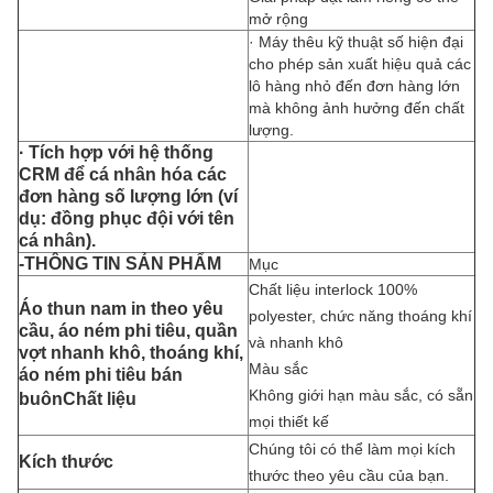
mở rộng
· Máy thêu kỹ thuật số hiện đại
cho phép sản xuất hiệu quả các
lô hàng nhỏ đến đơn hàng lớn
mà không ảnh hưởng đến chất
lượng.
· Tích hợp với hệ thống
CRM để cá nhân hóa các
đơn hàng số lượng lớn (ví
dụ: đồng phục đội với tên
cá nhân).
-THÔNG TIN SẢN PHẨM
Mục
Chất liệu interlock 100%
Áo thun nam in theo yêu
polyester, chức năng thoáng khí
cầu, áo ném phi tiêu, quần
và nhanh khô
vợt nhanh khô, thoáng khí,
Màu sắc
áo ném phi tiêu bán
Không giới hạn màu sắc, có sẵn
buôn
Chất liệu
mọi thiết kế
Chúng tôi có thể làm mọi kích
Kích thước
thước theo yêu cầu của bạn.