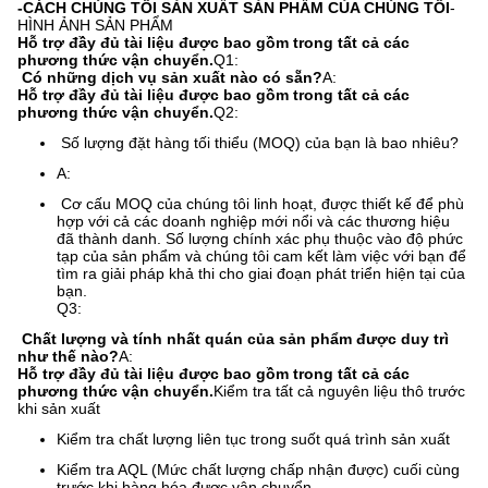
-CÁCH CHÚNG TÔI SẢN XUẤT SẢN PHẨM CỦA CHÚNG TÔI
-
HÌNH ẢNH SẢN PHẨM
Hỗ trợ đầy đủ tài liệu được bao gồm trong tất cả các
phương thức vận chuyển.
Q1:
​ Có những dịch vụ sản xuất nào có sẵn?
A:
Hỗ trợ đầy đủ tài liệu được bao gồm trong tất cả các
phương thức vận chuyển.
Q2:
​ Số lượng đặt hàng tối thiểu (MOQ) của bạn là bao nhiêu?
A:
​ Cơ cấu MOQ của chúng tôi linh hoạt, được thiết kế để phù
hợp với cả các doanh nghiệp mới nổi và các thương hiệu
đã thành danh. Số lượng chính xác phụ thuộc vào độ phức
tạp của sản phẩm và chúng tôi cam kết làm việc với bạn để
tìm ra giải pháp khả thi cho giai đoạn phát triển hiện tại của
bạn.
Q3:
​ Chất lượng và tính nhất quán của sản phẩm được duy trì
như thế nào?
A:
Hỗ trợ đầy đủ tài liệu được bao gồm trong tất cả các
phương thức vận chuyển.
Kiểm tra tất cả nguyên liệu thô trước
khi sản xuất
Kiểm tra chất lượng liên tục trong suốt quá trình sản xuất
Kiểm tra AQL (Mức chất lượng chấp nhận được) cuối cùng
trước khi hàng hóa được vận chuyển