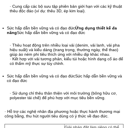
· Cung cấp các bộ sưu tập phiên bản giới hạn với các kỹ thuật
thêu độc đáo (ví dụ: thêu 3D, ép kim loại).
Sức hấp dẫn bền vững và có đạo đức
Ứng dụng thiết kế đa
năng
Sức hấp dẫn bền vững và có đạo đức
· Thêu hoạt động trên nhiều loại vải (denim, vải lanh, vải pha
hiệu suất) và kiểu dáng (trang trọng, thường ngày, thể thao)
giúp áo ném phi tiêu thích ứng với nhiều dịp khác nhau.
· Kết hợp với vải tương phản, kiểu túi hoặc hình dạng cổ áo để
có thẩm mỹ thực sự tùy chỉnh.
Sức hấp dẫn bền vững và có đạo đức
Sức hấp dẫn bền vững và
có đạo đức
· Sử dụng chỉ thêu thân thiện với môi trường (bông hữu cơ,
polyester tái chế) để phù hợp với mục tiêu bền vững.
· Hỗ trợ các nghệ nhân địa phương hoặc thực hành thương mại
công bằng, thu hút người tiêu dùng có ý thức về đạo đức.
Giải pháp đặt làm riêng có thể