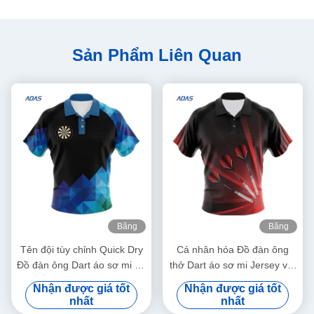
Sản Phẩm Liên Quan
Băng
Băng
hình
hình
Tên đội tùy chỉnh Quick Dry
Cá nhân hóa Đồ đàn ông
Đồ đàn ông Dart áo sơ mi áo
thở Dart áo sơ mi Jersey với
sơ mi tay ngắn
nút vải polyester
Nhận được giá tốt
Nhận được giá tốt
nhất
nhất