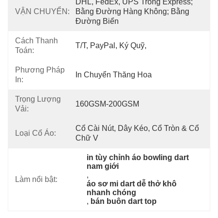
DHL, FedEx, UPS Trong Express; 
VẬN CHUYỂN:
Bằng Đường Hàng Không; Bằng 
Đường Biển
Cách Thanh
T/T, PayPal, Ký Quỹ,
Toán:
Phương Pháp
In Chuyển Thăng Hoa
In:
Trọng Lượng
160GSM-200GSM
Vải:
Cổ Cài Nút, Dây Kéo, Cổ Tròn & Cổ 
Loại Cổ Áo:
Chữ V
in tùy chỉnh áo bowling dart 
nam giới
, 
Làm nổi bật:
áo sơ mi dart dễ thở khô 
nhanh chóng
, 
bán buôn dart top