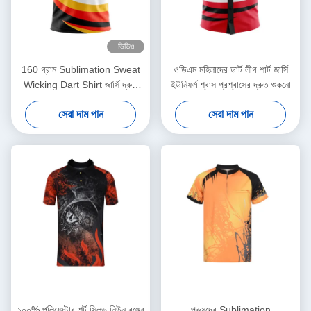
ভিডিও
160 গ্রাম Sublimation Sweat
ওডিএম মহিলাদের ডার্ট লীগ শার্ট জার্সি
Wicking Dart Shirt জার্সি দ্রুত
ইউনিফর্ম শ্বাস প্রশ্বাসের দ্রুত শুকনো
শুকনো প্রাপ্তবয়স্কদের জন্য
সেরা দাম পান
সেরা দাম পান
ব্যক্তিগতকৃত
১০০% পলিয়েস্টার শর্ট স্লিভ নিউন রঙের
পুরুষদের Sublimation