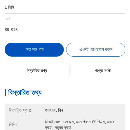
1 পিসি
দাম:
$9-$13
সেরা দাম পান
এখনই যোগাযোগ করুন
বিস্তারিত তথ্য
পণ্যের বর্ণনা
বিস্তারিত তথ্য
উৎপত্তি স্থল:
গুয়াংডং, চীন
ডিএইচএল, ফেডেক্স, এক্সপ্রেসে ইউপিএস; এয়ার 
শিপিং:
দ্বারা; সমুদ্র দ্বারা