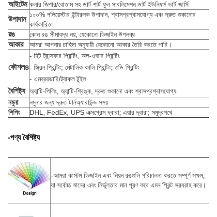
আইটেম
কলার জিপার/বোতাম সহ ডার্ট শার্ট ফুল সাবলিমেশন ডার্ট ইউনিফর্ম ডার্ট জার্সি
১০০% পলিয়েস্টার ইন্টারলক উপাদান, শ্বাসপ্রশ্বাসযোগ্য এবং দ্রুত শুকানোর
উপাদান
কার্যকারিতা
রঙ
কোন রঙ সীমাবদ্ধ নয়, যেকোনো ডিজাইন উপলব্ধ
আকার
আমরা আপনার চাহিদা অনুযায়ী যেকোনো আকার তৈরি করতে পারি।
- হিট ট্রান্সফার প্রিন্টিং; অল-ওভার প্রিন্টিং
কৌশল
s
- স্ক্রিন প্রিন্টিং; মেটালিক কালি প্রিন্টিং; ৩ডি প্রিন্টিং
- এমব্রয়ডারি/ট্যাকল টুইল
বৈশিষ্ট্য
অ্যান্টি-পিলিং, অ্যান্টি-শ্রিঙ্ক, দ্রুত শুকানো এবং শ্বাসপ্রশ্বাসযোগ্য
নমুনা
নমুনার জন্য দ্রুত টার্নঅ্যারাউন্ড সময়
শিপিং
DHL, FedEx, UPS এক্সপ্রেস দ্বারা; এয়ার দ্বারা; সমুদ্রপথে
-পণ্য বৈশিষ্ট্য
-
আমরা কাস্টম ডিজাইন এবং নিয়ন রঙগুলি পরিচালনা করতে সম্পূর্ণ সক্ষম,
যা সর্বোচ্চ মানের এবং নির্ভুলতার মান পূরণ করে এমন প্রিন্ট সরবরাহ করে।