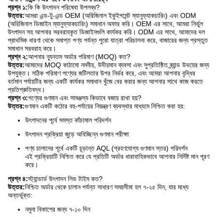
প্রশ্ন ১:
কি কি উৎপাদন পরিষেবা উপলব্ধ?
উত্তর:
আমরা এন্ড-টু-এন্ড OEM (অরিজিনাল ইকুইপমেন্ট ম্যানুফ্যাকচারিং) এবং ODM
(অরিজিনাল ডিজাইন ম্যানুফ্যাকচারিং) সমাধান অফার করি। OEM এর সাথে, আমরা নির্ভুল
উৎপাদন সহ আপনার সরবরাহকৃত ডিজাইনগুলি কার্যকর করি। ODM এর সাথে, আমাদের দল
প্রাথমিক ধারণা থেকে সমাপ্ত পণ্য পর্যন্ত পুরো যাত্রা পরিচালনা করে, বাজারের জন্য প্রস্তুত
সমাধান সরবরাহ করে।
প্রশ্ন ২:
আপনার ন্যূনতম অর্ডার পরিমাণ (MOQ) কত?
উত্তর:
আমাদের MOQ কাঠামো নমনীয়, উদীয়মান ব্যবসা এবং সুপ্রতিষ্ঠিত ব্র্যান্ড উভয়ের জন্য
উপযুক্ত। সঠিক পরিমাণ পণ্যের জটিলতার উপর নির্ভর করে, এবং আমরা আপনার বৃদ্ধির
বর্তমান পর্যায়টির জন্য একটি কার্যকর সমাধান খুঁজে বের করার জন্য আপনার সাথে কাজ করতে
প্রতিশ্রুতিবদ্ধ।
প্রশ্ন ৩:
পণ্যের গুণমান এবং সামঞ্জস্য কিভাবে বজায় রাখা হয়?
উত্তর:
গুণমান একটি কঠোর বহু-পর্যায়ের নিয়ন্ত্রণ ব্যবস্থার মাধ্যমে নিশ্চিত করা হয়:
উৎপাদনের পূর্বে সমস্ত কাঁচামাল পরিদর্শন
উৎপাদন প্রক্রিয়া জুড়ে অবিচ্ছিন্ন গুণমান পরীক্ষা
পণ্য চালানের পূর্বে একটি চূড়ান্ত AQL (গ্রহণযোগ্য গুণমান স্তর) পরিদর্শন
এই প্রক্রিয়াটি নিশ্চিত করে যে প্রতিটি অর্ডার ধারাবাহিকভাবে আপনার নির্দিষ্ট মান পূরণ
করে।
প্রশ্ন ৪:
স্ট্যান্ডার্ড উৎপাদন লিড টাইম কত?
উত্তর:
নিশ্চিত অর্ডার থেকে চালান পর্যন্ত সাধারণ সময়সীমা হল ৭-২৫ দিন, যার মধ্যে
অন্তর্ভুক্ত:
নমুনা বিকাশের জন্য ৭-১০ দিন