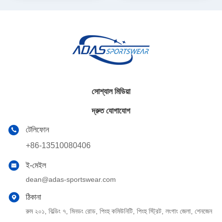
সোশ্যাল মিডিয়া
দ্রুত যোগাযোগ
টেলিফোন
+86-13510080406
ই-মেইল
dean@adas-sportswear.com
ঠিকানা
রুম ২০১, বিল্ডিং ৭, মিনডং রোড, পিংহু কমিউনিটি, পিংহু স্ট্রিট, লংগাং জেলা, শেনজেন