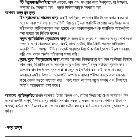
হিট ট্রান্সফার/ভিনাইল:
স্পষ্ট লোগো, নাম এবং সংখ্যার জন্য উপযুক্ত, যা উজ্জ্বল,
অস্বচ্ছ রঙ সরবরাহ করে। দ্রুত টার্নঅ্যারাউন্ড সরবরাহ করে।
আপনার জন্য মূল মূল্য
টিম ম্যানেজার/কোচদের জন্য:
একটি সমন্বিত, পেশাদার টিম ইমেজ অর্জন করুন যা
মনোবল এবং গর্ব বাড়ায়। প্রতিটি গিয়ারের টুকরা প্রতিটি খেলোয়াড়/ভূমিকার জন্য
সঠিকভাবে ব্যক্তিগতকৃত করা হয়েছে এবং পারফরম্যান্স-বর্ধক ফ্যাব্রিক অন্তর্ভুক্ত
করা হয়েছে তা নিশ্চিত করুন।
স্কুল/প্রাতিষ্ঠানিক ক্রেতাদের জন্য:
বিভিন্ন টিম, গ্রেড বা সিজনের মধ্যে পোশাককে
দক্ষতার সাথে মানসম্মত করুন, একই সাথে নমনীয়, টিম-নির্দিষ্ট শনাক্তকারীগুলির
অনুমতি দিন। আমরা বিভিন্ন বাজেট অনুসারে টায়ার্ড কাস্টমাইজেশন বিকল্প সরবরাহ
করি এবং বাল্ক অর্ডার পরিচালনা সহজ করি।
ব্র্যান্ড/খুচরা বিক্রেতাদের জন্য:
আমরা আপনার নির্ভরযোগ্য উৎপাদন অংশীদার হিসাবে
কাজ করি, ডিজাইন থেকে সমাপ্ত পণ্য পর্যন্ত সম্পূর্ণ-চক্র সহায়তা প্রদান করি।
আপনার ধারণাগুলি রূপান্তর করা বা নতুন লাইন তৈরি করা যাই হোক না কেন,
আমাদের নমনীয় উৎপাদন মডেলগুলি আপনাকে বাজার পরীক্ষা করতে এবং দক্ষতার
সাথে স্কেল করতে সহায়তা করে, একই সাথে আপনার ব্র্যান্ড সম্পদ এবং ডিজাইন
আইপি কঠোরভাবে রক্ষা করে।
আমাদের প্রতিশ্রুতি:
আপনি আপনার টিমের ভিশন এবং চাহিদা নির্ধারণের উপর মনোযোগ দিন।
আমরা একটি সম্পূর্ণ, নির্ভরযোগ্য কাস্টম সমাধান সরবরাহ করতে আমাদের পেশাদার উৎপাদন
ক্ষমতা, কঠোর মান নিয়ন্ত্রণ এবং দক্ষ সরবরাহ চেইন ব্যবহার করি—ধারণা থেকে চূড়ান্ত পণ্য
পর্যন্ত।
-পণ্য তথ্য