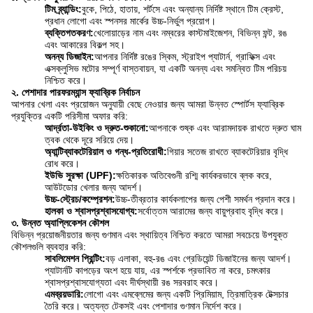
টিম ব্র্যান্ডিং:
বুকে, পিঠে, হাতায়, শর্টসে এবং অন্যান্য নির্দিষ্ট স্থানে টিম ক্রেস্ট,
প্রধান লোগো এবং স্পনসর মার্কের উচ্চ-নির্ভুল প্রয়োগ।
ব্যক্তিগতকরণ:
খেলোয়াড়ের নাম এবং নম্বরের কাস্টমাইজেশন, বিভিন্ন ফন্ট, রঙ
এবং আকারের বিকল্প সহ।
অনন্য ডিজাইন:
আপনার নির্দিষ্ট রঙের স্কিম, স্ট্রাইপ প্যাটার্ন, গ্রাফিক্স এবং
এক্সক্লুসিভ মটোর সম্পূর্ণ বাস্তবায়ন, যা একটি অনন্য এবং সমন্বিত টিম পরিচয়
নিশ্চিত করে।
২. পেশাদার পারফরম্যান্স ফ্যাব্রিক নির্বাচন
আপনার খেলা এবং প্রয়োজন অনুযায়ী বেছে নেওয়ার জন্য আমরা উন্নত স্পোর্টস ফ্যাব্রিক
প্রযুক্তির একটি পরিসীমা অফার করি:
আর্দ্রতা-উইকিং ও দ্রুত-শুকানো:
আপনাকে শুষ্ক এবং আরামদায়ক রাখতে দ্রুত ঘাম
ত্বক থেকে দূরে সরিয়ে দেয়।
অ্যান্টিব্যাকটেরিয়াল ও গন্ধ-প্রতিরোধী:
গিয়ার সতেজ রাখতে ব্যাকটেরিয়ার বৃদ্ধি
রোধ করে।
ইউভি সুরক্ষা (UPF):
ক্ষতিকারক অতিবেগুনী রশ্মি কার্যকরভাবে ব্লক করে,
আউটডোর খেলার জন্য আদর্শ।
উচ্চ-স্ট্রেচ/কম্প্রেশন:
উচ্চ-তীব্রতার কার্যকলাপের জন্য পেশী সমর্থন প্রদান করে।
হালকা ও শ্বাসপ্রশ্বাসযোগ্য:
সর্বোত্তম আরামের জন্য বায়ুপ্রবাহ বৃদ্ধি করে।
৩. উন্নত অ্যাপ্লিকেশন কৌশল
বিভিন্ন প্রয়োজনীয়তার জন্য গুণমান এবং স্থায়িত্ব নিশ্চিত করতে আমরা সবচেয়ে উপযুক্ত
কৌশলগুলি ব্যবহার করি:
সাবলিমেশন প্রিন্টিং:
বড় এলাকা, বহু-রঙ এবং গ্রেডিয়েন্ট ডিজাইনের জন্য আদর্শ।
প্যাটার্নটি কাপড়ের অংশ হয়ে যায়, এর স্পর্শকে প্রভাবিত না করে, চমৎকার
শ্বাসপ্রশ্বাসযোগ্যতা এবং দীর্ঘস্থায়ী রঙ সরবরাহ করে।
এমব্রয়ডারি:
লোগো এবং এমব্লেমের জন্য একটি প্রিমিয়াম, ত্রিমাত্রিক টেক্সচার
তৈরি করে। অত্যন্ত টেকসই এবং পেশাদার গুণমান নির্দেশ করে।