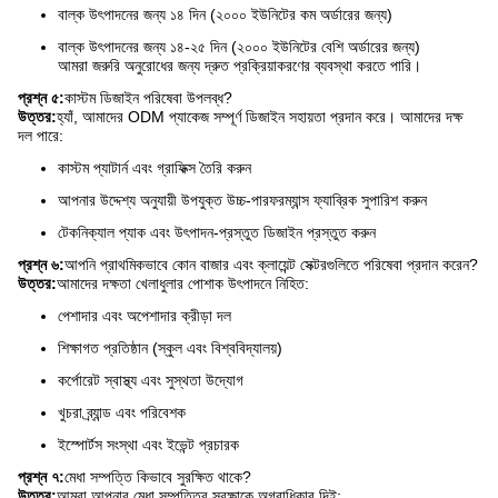
বাল্ক উৎপাদনের জন্য ১৪ দিন (২০০০ ইউনিটের কম অর্ডারের জন্য)
বাল্ক উৎপাদনের জন্য ১৪-২৫ দিন (২০০০ ইউনিটের বেশি অর্ডারের জন্য)
আমরা জরুরি অনুরোধের জন্য দ্রুত প্রক্রিয়াকরণের ব্যবস্থা করতে পারি।
প্রশ্ন ৫:
কাস্টম ডিজাইন পরিষেবা উপলব্ধ?
উত্তর:
হ্যাঁ, আমাদের ODM প্যাকেজ সম্পূর্ণ ডিজাইন সহায়তা প্রদান করে। আমাদের দক্ষ
দল পারে:
কাস্টম প্যাটার্ন এবং গ্রাফিক্স তৈরি করুন
আপনার উদ্দেশ্য অনুযায়ী উপযুক্ত উচ্চ-পারফরম্যান্স ফ্যাব্রিক সুপারিশ করুন
টেকনিক্যাল প্যাক এবং উৎপাদন-প্রস্তুত ডিজাইন প্রস্তুত করুন
প্রশ্ন ৬:
আপনি প্রাথমিকভাবে কোন বাজার এবং ক্লায়েন্ট সেক্টরগুলিতে পরিষেবা প্রদান করেন?
উত্তর:
আমাদের দক্ষতা খেলাধুলার পোশাক উৎপাদনে নিহিত:
পেশাদার এবং অপেশাদার ক্রীড়া দল
শিক্ষাগত প্রতিষ্ঠান (স্কুল এবং বিশ্ববিদ্যালয়)
কর্পোরেট স্বাস্থ্য এবং সুস্থতা উদ্যোগ
খুচরা ব্র্যান্ড এবং পরিবেশক
ইস্পোর্টস সংস্থা এবং ইভেন্ট প্রচারক
প্রশ্ন ৭:
মেধা সম্পত্তি কিভাবে সুরক্ষিত থাকে?
উত্তর:
আমরা আপনার মেধা সম্পত্তির সুরক্ষাকে অগ্রাধিকার দিই: