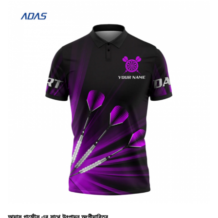
আদাস গার্মেন্টস এর সাথে উৎপাদন অংশীদারিত্ব