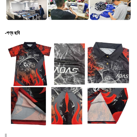
-পণ্য ছবি