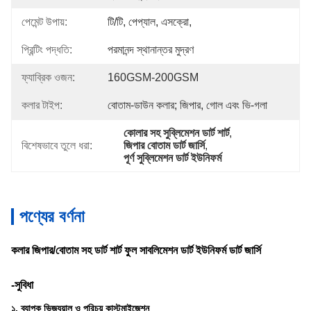
পেমেন্ট উপায়:
টি/টি, পেপ্যাল, এসক্রো,
প্রিন্টিং পদ্ধতি:
পরমানন্দ স্থানান্তর মুদ্রণ
ফ্যাব্রিক ওজন:
160GSM-200GSM
কলার টাইপ:
বোতাম-ডাউন কলার; জিপার, গোল এবং ভি-গলা
কোলার সহ সুব্লিমেশন ডার্ট শার্ট
, 
বিশেষভাবে তুলে ধরা:
জিপার বোতাম ডার্ট জার্সি
, 
পূর্ণ সুব্লিমেশন ডার্ট ইউনিফর্ম
পণ্যের বর্ণনা
কলার জিপার/বোতাম সহ ডার্ট শার্ট ফুল সাবলিমেশন ডার্ট ইউনিফর্ম ডার্ট জার্সি
-সুবিধা
১. ব্যাপক ভিজ্যুয়াল ও পরিচয় কাস্টমাইজেশন