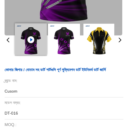
কোলার জিপার / বোতাম সহ ডার্ট শার্টগুলি পূর্ণ সুব্লিমেশন ডার্ট ইউনিফর্ম ডার্ট জার্সি
ব্র্যান্ড নাম:
Cusom
মডেল নম্বর:
DT-016
MOQ.: