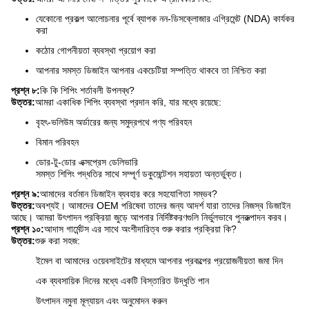
যেকোনো প্রকল্প আলোচনার পূর্বে ব্যাপক নন-ডিসক্লোজার এগ্রিমেন্ট (NDA) কার্যকর
করা
কঠোর গোপনীয়তা ব্যবস্থা প্রয়োগ করা
আপনার সমস্ত ডিজাইন আপনার একচেটিয়া সম্পত্তি থাকবে তা নিশ্চিত করা
প্রশ্ন ৮:
কি কি শিপিং শর্তাবলী উপলব্ধ?
উত্তর:
আমরা একাধিক শিপিং ব্যবস্থা প্রদান করি, যার মধ্যে রয়েছে:
বৃহৎ-ভলিউম অর্ডারের জন্য সমুদ্রপথে পণ্য পরিবহন
বিমান পরিবহন
ডোর-টু-ডোর এক্সপ্রেস ডেলিভারি
সমস্ত শিপিং পদ্ধতির সাথে সম্পূর্ণ ডকুমেন্টেশন সহায়তা অন্তর্ভুক্ত।
প্রশ্ন ৯:
আমাদের বর্তমান ডিজাইন ব্যবহার করে সহযোগিতা সম্ভব?
উত্তর:
অবশ্যই। আমাদের OEM পরিষেবা তাদের জন্য আদর্শ যারা তাদের নিজস্ব ডিজাইন
আছে। আমরা উৎপাদন প্রক্রিয়া জুড়ে আপনার নির্দিষ্টকরণগুলি নির্ভুলভাবে পুনরুত্পাদন করব।
প্রশ্ন ১০:
আদাস গার্মেন্টস এর সাথে অংশীদারিত্ব শুরু করার প্রক্রিয়া কি?
উত্তর:
শুরু করা সহজ:
ইমেল বা আমাদের ওয়েবসাইটের মাধ্যমে আপনার প্রকল্পের প্রয়োজনীয়তা জমা দিন
এক ব্যবসায়িক দিনের মধ্যে একটি বিস্তারিত উদ্ধৃতি পান
উৎপাদন নমুনা মূল্যায়ন এবং অনুমোদন করুন