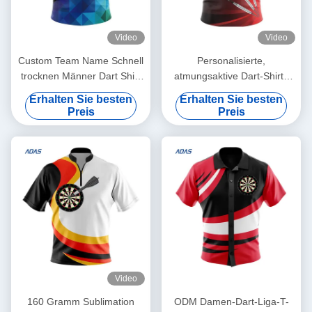
Video
Video
Custom Team Name Schnell
Personalisierte,
trocknen Männer Dart Shirt
atmungsaktive Dart-Shirts
Trikots kurzer Ärmel
für Herren mit
Erhalten Sie besten
Erhalten Sie besten
Knopfverschluss aus
Preis
Preis
Polyestergewebe
Video
160 Gramm Sublimation
ODM Damen-Dart-Liga-T-