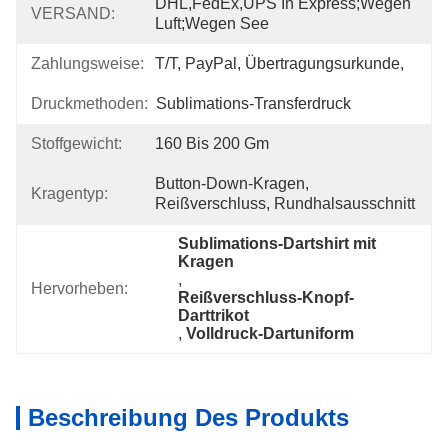
DHL,FedEx,UPS In Express;Wegen 
VERSAND:
Luft;Wegen See
Zahlungsweise:
T/T, PayPal, Übertragungsurkunde,
Druckmethoden:
Sublimations-Transferdruck
Stoffgewicht:
160 Bis 200 Gm
Button-Down-Kragen, 
Kragentyp:
Reißverschluss, Rundhalsausschnitt
Sublimations-Dartshirt mit 
Kragen
, 
Hervorheben:
Reißverschluss-Knopf-
Darttrikot
, 
Volldruck-Dartuniform
Beschreibung Des Produkts