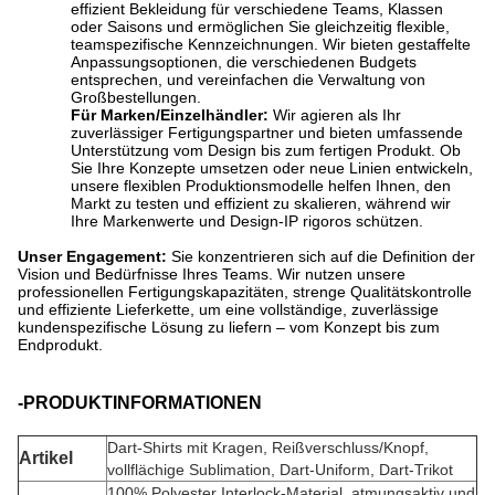
effizient Bekleidung für verschiedene Teams, Klassen
oder Saisons und ermöglichen Sie gleichzeitig flexible,
teamspezifische Kennzeichnungen. Wir bieten gestaffelte
Anpassungsoptionen, die verschiedenen Budgets
entsprechen, und vereinfachen die Verwaltung von
Großbestellungen.
Für Marken/Einzelhändler:
​ Wir agieren als Ihr
zuverlässiger Fertigungspartner und bieten umfassende
Unterstützung vom Design bis zum fertigen Produkt. Ob
Sie Ihre Konzepte umsetzen oder neue Linien entwickeln,
unsere flexiblen Produktionsmodelle helfen Ihnen, den
Markt zu testen und effizient zu skalieren, während wir
Ihre Markenwerte und Design-IP rigoros schützen.
Unser Engagement:
​ Sie konzentrieren sich auf die Definition der
Vision und Bedürfnisse Ihres Teams. Wir nutzen unsere
professionellen Fertigungskapazitäten, strenge Qualitätskontrolle
und effiziente Lieferkette, um eine vollständige, zuverlässige
kundenspezifische Lösung zu liefern – vom Konzept bis zum
Endprodukt.
-PRODUKTINFORMATIONEN
Dart-Shirts mit Kragen, Reißverschluss/Knopf,
Artikel
vollflächige Sublimation, Dart-Uniform, Dart-Trikot
100% Polyester Interlock-Material, atmungsaktiv und