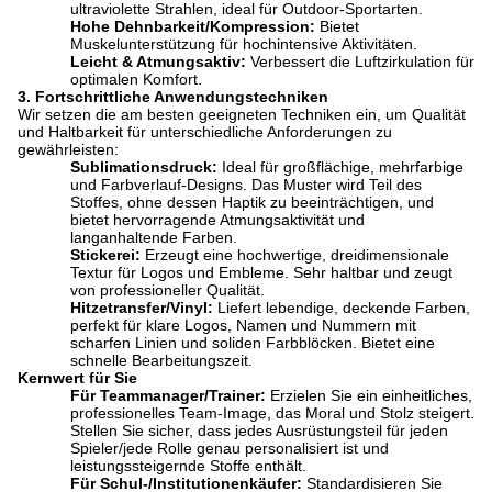
ultraviolette Strahlen, ideal für Outdoor-Sportarten.
Hohe Dehnbarkeit/Kompression:
​ Bietet
Muskelunterstützung für hochintensive Aktivitäten.
Leicht & Atmungsaktiv:
​ Verbessert die Luftzirkulation für
optimalen Komfort.
3. Fortschrittliche Anwendungstechniken
Wir setzen die am besten geeigneten Techniken ein, um Qualität
und Haltbarkeit für unterschiedliche Anforderungen zu
gewährleisten:
Sublimationsdruck:
​ Ideal für großflächige, mehrfarbige
und Farbverlauf-Designs. Das Muster wird Teil des
Stoffes, ohne dessen Haptik zu beeinträchtigen, und
bietet hervorragende Atmungsaktivität und
langanhaltende Farben.
Stickerei:
​ Erzeugt eine hochwertige, dreidimensionale
Textur für Logos und Embleme. Sehr haltbar und zeugt
von professioneller Qualität.
Hitzetransfer/Vinyl:
​ Liefert lebendige, deckende Farben,
perfekt für klare Logos, Namen und Nummern mit
scharfen Linien und soliden Farbblöcken. Bietet eine
schnelle Bearbeitungszeit.
Kernwert für Sie
Für Teammanager/Trainer:
​ Erzielen Sie ein einheitliches,
professionelles Team-Image, das Moral und Stolz steigert.
Stellen Sie sicher, dass jedes Ausrüstungsteil für jeden
Spieler/jede Rolle genau personalisiert ist und
leistungssteigernde Stoffe enthält.
Für Schul-/Institutionenkäufer:
​ Standardisieren Sie