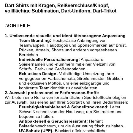
Dart-Shirts mit Kragen, Reißverschluss/Knopf,
vollflächige Sublimation, Dart-Uniform, Dart-Trikot
-VORTEILE
1. Umfassende visuelle und identitätsbezogene Anpassung
Team-Branding:
​ Hochpräzise Anbringung von
Teamwappen, Hauptlogos und Sponsormarken auf Brust,
Rücken, Ärmeln, Shorts und anderen vorgesehenen
Bereichen.
Individuelle Personalisierung:
​ Anpassbare
Spielernamen und -nummern mit einer Vielzahl von
Schrift-, Farb- und Größenoptionen.
Exklusives Design:
​ Vollständige Umsetzung Ihrer
vorgegebenen Farbschemata, Streifenmuster, Grafiken
und exklusiven Mottos, um eine einzigartige und
kohärente Teamidentität zu gewährleisten.
2. Auswahl professioneller Performance-Stoffe
Wir bieten eine Reihe von fortschrittlichen Sportstofftechnologien
zur Auswahl, basierend auf Ihrer Sportart und Ihren Bedürfnissen:
Feuchtigkeitsableitend & Schnelltrocknend:
​ Leitet
Schweiß schnell von der Haut weg, um Sie trocken und
bequem zu halten.
Antibakteriell & Geruchsresistent:
​ Hemmt
Bakterienwachstum, um die Ausrüstung frisch zu halten.
UV-Schutz (UPF):
​ Blockiert effektiv schädliche