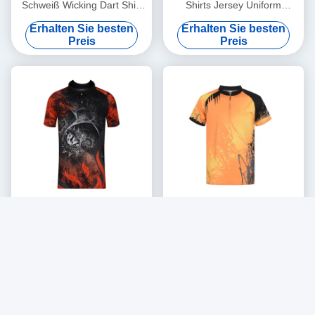
Schweiß Wicking Dart Shirt
Shirts Jersey Uniform
Trikot schnell trocknen für
Atmung schnell trocknen
Erhalten Sie besten
Erhalten Sie besten
Erwachsene personalisiert
Preis
Preis
100% Polyester Kurzärme
Sublimation Broderierte Dart
Neonfarben Dart Shirts
Turnierhemden für Männer
Jersey maßgeschneidert
Polo Jersey Atmung
Erhalten Sie besten
Erhalten Sie besten
Preis
Preis