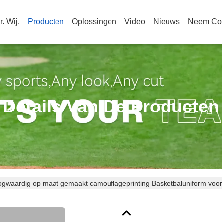
. Wij.
Producten
Oplossingen
Video
Nieuws
Neem Con
Details Van De Producten
ogwaardig op maat gemaakt camouflageprinting Basketbaluniform vo