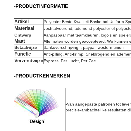
-PRODUCTINFORMATIE
Artikel
Polyester Beste Kwaliteit Basketbal Uniform 
Materiaal
vochtafvoerend, ademend polyester of polyeste
Ontwerp
Aanpasbaar met teamkleuren, logo's en spele
Maat
Alle maten worden geaccepteerd; We kunnen e
Betaalwijze
Bankoverschrijving, , paypal, western union
Functie
Anti-pilling, Anti-krimp, Sneldrogend en ademe
Verzendwijze
Express, Per Lucht, Per Zee
-PRODUCTKENMERKEN
-
Van aangepaste patronen tot lev
precisie-ambachtelijke resultaten d