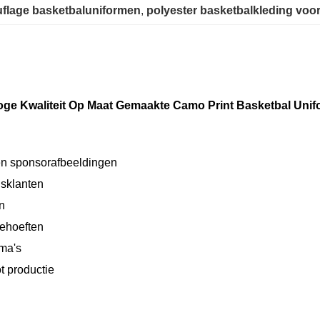
flage basketbaluniformen
, 
polyester basketbalkleding vo
 Hoge Kwaliteit Op Maat Gemaakte Camo Print Basketbal Un
en sponsorafbeeldingen
lsklanten
n
behoeften
mma's
t productie