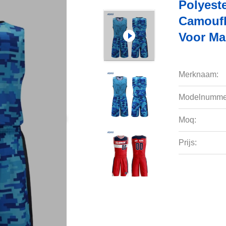
Polyest
Camoufl
Voor Ma
Merknaam:
Modelnumme
Moq:
Prijs: