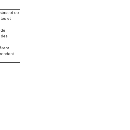
e de conceptions personnalisées et de
 impressions nettes, vibrantes et
mique offre des possibilités de
ésistante à la décoloration et des
anspiration de notre tissu gèrent
ant au sec et à l'aise même pendant