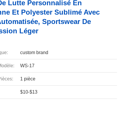
De Lutte Personnalisé En
nne Et Polyester Sublimé Avec
utomatisée, Sportswear De
sion Léger
que:
custom brand
odèle:
WS-17
ièces:
1 pièce
$10-$13