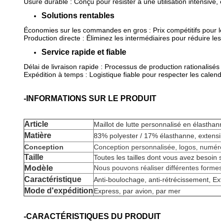
Usure durable : Conçu pour résister à une utilisation intensive
Solutions rentables
Économies sur les commandes en gros : Prix compétitifs pour 
Production directe : Éliminez les intermédiaires pour réduire le
Service rapide et fiable
Délai de livraison rapide : Processus de production rationalisé
Expédition à temps : Logistique fiable pour respecter les calend
-INFORMATIONS SUR LE PRODUIT
Article
Maillot de lutte personnalisé en élasth
Matière
83% polyester / 17% élasthanne, extensi
Conception
Conception personnalisée, logos, numéro
Taille
Toutes les tailles dont vous avez besoin 
Modèle
Nous pouvons réaliser différentes formes 
Caractéristique
Anti-boulochage, anti-rétrécissement,
Ex
Mode d'expédition
Express, par avion, par mer
-CARACTÉRISTIQUES DU PRODUIT