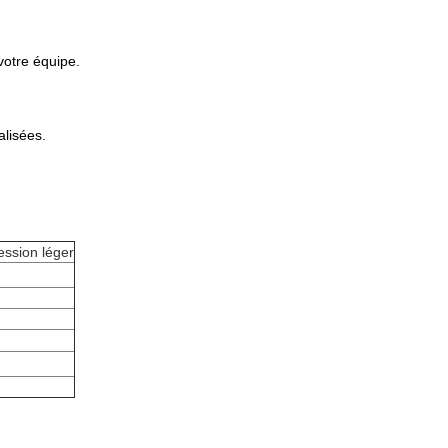
votre équipe.
alisées.
ession léger