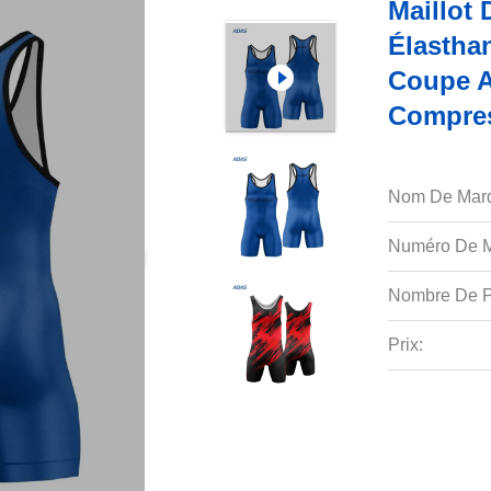
Maillot 
Élastha
Coupe A
Compres
Nom De Mar
Numéro De M
Nombre De P
Prix: