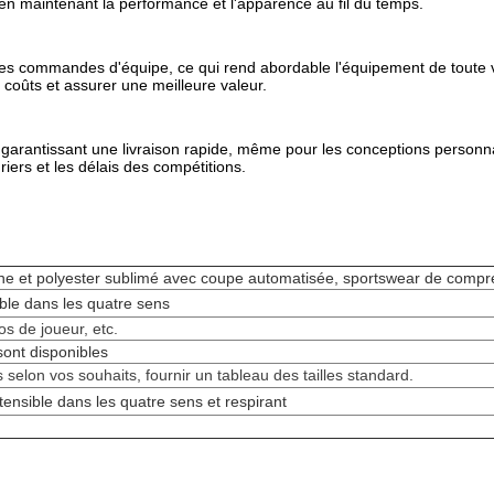
, en maintenant la performance et l'apparence au fil du temps.
les commandes d'équipe, ce qui rend abordable l'équipement de toute 
s coûts et assurer une meilleure valeur.
s garantissant une livraison rapide, même pour les conceptions personn
riers et les délais des compétitions.
anne et polyester sublimé avec coupe automatisée, sportswear de compr
ble dans les quatre sens
s de joueur, etc.
sont disponibles
selon vos souhaits, fournir un tableau des tailles standard.
tensible dans les quatre sens
et respirant