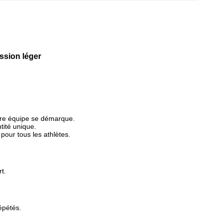
ssion léger
otre équipe se démarque.
tité unique.
our tous les athlètes.
t.
épétés.