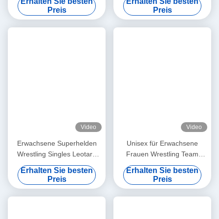
Erhalten Sie besten
Erhalten Sie besten
nahtlosen Nähen Wrestling
Wrestling Singlet
Preis
Preis
Singlet Spandex Polyester
Sublimiert
Video
Video
Erwachsene Superhelden
Unisex für Erwachsene
Wrestling Singles Leotard
Frauen Wrestling Team
Sublimation für Frauen
Outfit Singles für College
Erhalten Sie besten
Erhalten Sie besten
Männer
Jugendliche
Preis
Preis