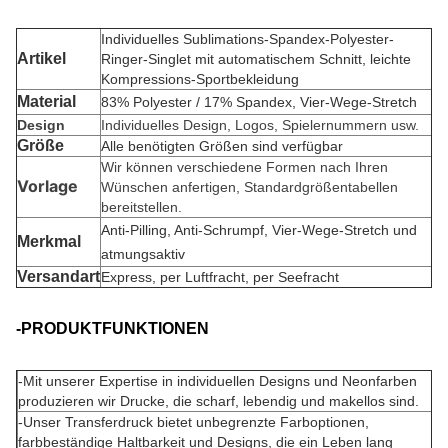
Individuelles Sublimations-Spandex-Polyester-
Artikel
Ringer-Singlet mit automatischem Schnitt, leichte
Kompressions-Sportbekleidung
Material
83% Polyester / 17% Spandex, Vier-Wege-Stretch
Design
Individuelles Design, Logos, Spielernummern usw.
Größe
Alle benötigten Größen sind verfügbar
Wir können verschiedene Formen nach Ihren
Vorlage
Wünschen anfertigen, Standardgrößentabellen
bereitstellen.
Anti-Pilling, Anti-Schrumpf,
Vier-Wege-Stretch
und
Merkmal
atmungsaktiv
Versandart
Express, per Luftfracht, per Seefracht
-PRODUKTFUNKTIONEN
-
Mit unserer Expertise in individuellen Designs und Neonfarben
produzieren wir Drucke, die scharf, lebendig und makellos sind.
-Unser Transferdruck bietet unbegrenzte Farboptionen,
farbbeständige Haltbarkeit und Designs, die ein Leben lang