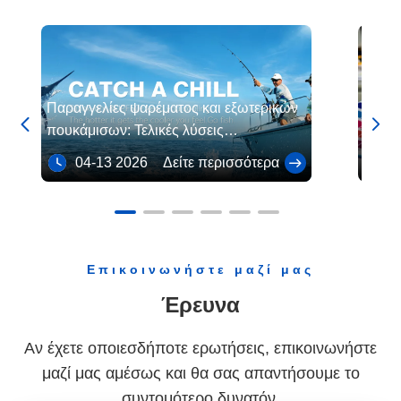
Παραγγελίες ψαρέματος και εξωτερικών
Η ζήτ


πουκάμισων: Τελικές λύσεις
αναδι
εξατομίκευσης απλοποιούν την
κατασ
04-13 2026
Δείτε περισσότερα
03
προμήθεια πολλαπλών SKU
παγκό
Επικοινωνήστε μαζί μας
Έρευνα
Αν έχετε οποιεσδήποτε ερωτήσεις, επικοινωνήστε
μαζί μας αμέσως και θα σας απαντήσουμε το
συντομότερο δυνατόν.