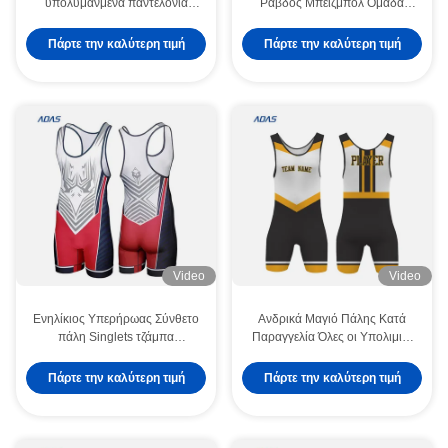
υπολυμανμένα παντελόνια
Ράβδος Μπέιζμπολ Ομάδα
μπέιζμπολ
Φορούν στολές Υψηλή Υψηλή
Υψηλή Υψηλή Υψηλή
Πάρτε την καλύτερη τιμή
Πάρτε την καλύτερη τιμή
Video
Video
Ενηλίκιος Υπερήρωας Σύνθετο
Ανδρικά Μαγιό Πάλης Κατά
πάλη Singlets τζάμπα
Παραγγελία Όλες οι Υπολιμινέ
Sublimation για γυναίκες
Γεωργία Διεθνές Μαγιό Πάλης
άνδρες
Πάρτε την καλύτερη τιμή
Πάρτε την καλύτερη τιμή