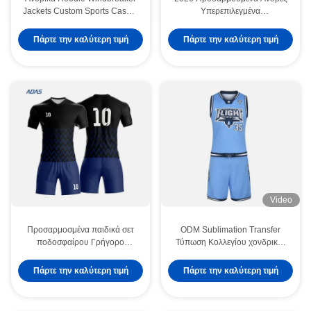
Jackets Custom Sports Casual
Υπερεπιλεγμένα
Πνευτοσταθερό Αναπνευστικό
Προσαρμοσμένα Dart Jersey
Jacket Κατασκευαστής
Custom Sublimation Άνδρες
Πάρτε την καλύτερη τιμή
Πάρτε την καλύτερη τιμή
Darts Polo Shirt
Προσαρμοσμένα Dart Shirts
Video
Προσαρμοσμένα παιδικά σετ
ODM Sublimation Transfer
ποδοσφαίρου Γρήγορο
Τύπωση Κολλεγίου χονδρικές
στέγνωμα Αναπνέον σετ
φανέλες μπάσκετ online
ποδοσφαίρου για άνδρες
παραγγελία
Πάρτε την καλύτερη τιμή
Πάρτε την καλύτερη τιμή