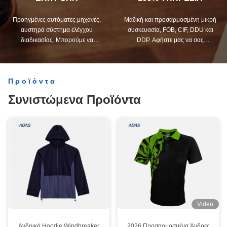
Προηγμένες αυτόματες μηχανές,
Μαζική και προσαρμοσμένη μικρή
αυστηρά σύστημα ελέγχου
συσκευασία, FOB, CIF, DDU και
διαδικασίας. Μπορούμε να
DDP. Αφήστε μας να σας
κατασκευάσουμε όλα τα ηλεκτρικά
βοηθήσουμε να βρείτε την
τερματικά πέρα από τη ζήτηση σας.
καλύτερη λύση για όλες τις
ανησυχίες σας.
Προϊόντα
Συνιστώμενα Προϊόντα
Video
Ανδρικά Hoodie Windbreaker
2026 Προσαρμοσμένα Άνδρες