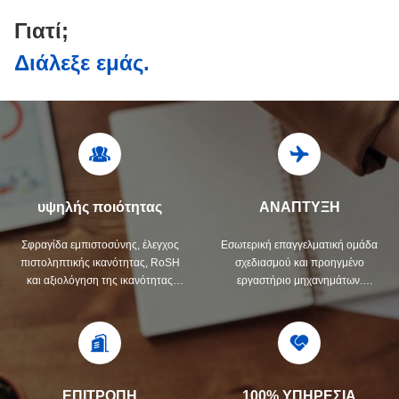
Γιατί;
Διάλεξε εμάς.
υψηλής ποιότητας
ΑΝΑΠΤΥΞΗ
Σφραγίδα εμπιστοσύνης, έλεγχος
Εσωτερική επαγγελματική ομάδα
πιστοληπτικής ικανότητας, RoSH
σχεδιασμού και προηγμένο
και αξιολόγηση της ικανότητας
εργαστήριο μηχανημάτων.
προμηθευτή. Η εταιρεία έχει
Μπορούμε να συνεργαστούμε για
αυστηρό σύστημα ελέγχου
την ανάπτυξη των προϊόντων που
ποιότητας και επαγγελματικό
χρειάζεστε.
εργαστήριο δοκιμών.
ΕΠΙΤΡΟΠΗ
100% ΥΠΗΡΕΣΙΑ