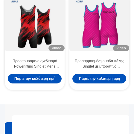
Video
Video
Προσαρμοσμένο σχεδιασμό
Προσαρμοσμένη ομάδα πάλης
Powerlifting Singlet Mens
Singlet με μπροστινό
Weightlifting Uniform
λογότυπο Προσαρμοσμένη
Seamless Stitching Wrestling
εκτύπωση Stretch Quick Dry &
Πάρτε την καλύτερη τιμή
Πάρτε την καλύτερη τιμή
Singlet Spandex Polyester
Lightweight Spandex υλικό
Sublimated