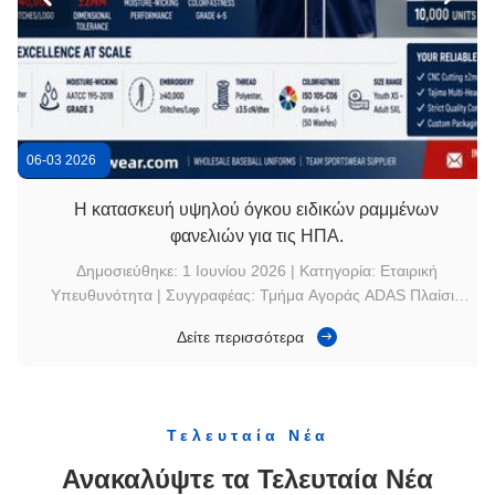
Προσαρμοσμένα Ανδρικά Νεολαία Υπερόχριστα Παλέτα Σιγκλς Αθλητικά ρούχα Spandex
Εφαρμόστε το σχεδιασμό υπογραμμισμένο τυπωμένο γυναικείο μπλουζάκι μπέιζμπολ κάτω κάτω
06-03 2026
Η κατασκευή υψηλού όγκου ειδικών ραμμένων
φανελιών για τις ΗΠΑ.
Δημοσιεύθηκε: 1 Ιουνίου 2026 | Κατηγορία: Εταιρική
Υπευθυνότητα | Συγγραφέας: Τμήμα Αγοράς ADAS Πλαίσιο
αγοράς: Ικανοποίηση εποχικής ζήτησης για μπλούζες
Δείτε περισσότερα
μπέιζμπολ στις ΗΠΑ Η ζήτηση για μαζικές φανέλες μπέιζμπολ
στις Ηνωμένες Πολιτείες είναι ιδιαίτερα συγκεντρωμένη γύρω
από τις σεζόν της άνοιξης και ...
Τελευταία Νέα
Ανακαλύψτε τα Τελευταία Νέα