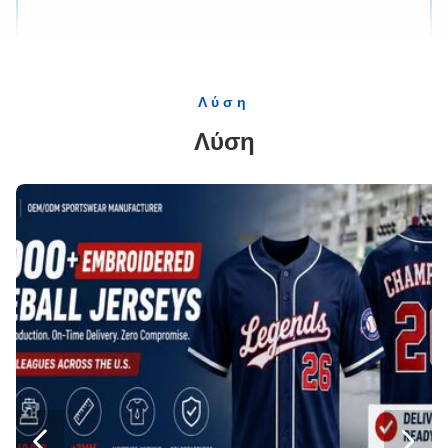
Εξατομικευμένη φανέλα μπέιζμπολ ολόσωμης εκτύπωσης με κέντημα λογότυπου
Εναλλακτικό ποδήλατο Unisex Εναλλακτικό ποδηλατικό μπλουζάκι Τζέρσεϊ Αντιφλεγμονώδη
Πολυεστέρας Interlock Baseball Ομάδα Φορούν Νεολαία Σόφτμπολ στολές Εργατικό Κορμί Neck Jersey
Λύση
Κανονικά κεντημένα μπλουζάκια από πολυεστέρα Sublimation Bulk Golf Polo για γυναίκες
Λύση
Γρήγορο ξηρό υπογραμμισμένο πουλόβερ του σόφτμπολ μπλουζάκι του μπέιζμπολ με τυπωμένο στυλ
Προσαρμοσμένα T-shirts ποδηλασίας ποδηλάτου Polo 100% πολυεστέρα
Μεταξοτυπία Ανδρικά Ρούχα Μπέιζμπολ Ομάδας Ολόσωμη Εκτύπωση Κέντημα Χρώμα Γραφίτη
OEM υφαντική 100% Πολυεστέρα T-shirts Sublimation Spandex Polo Για τους παίκτες του γκολφ
Παναθηναϊκός Ποδοσφαιριστής Φόρμα Υψηλή Υψηλή Υψηλή Υψηλή Υψηλή Υψηλή
Αντιεπικάλυψη Πολυέστερ Ενήλικες Υψηλοποιημένες φανέλες μπέιζμπολ Κοντά μανίκια Προσαρμοσμένα
Ελαφρύς βάρος Usa Αμερικανική ποδοσφαιρική στολή Sublimation Jersey Αθλητικά ρούχα
Υψηλότητα Spandex ανδρών γυναικών μακρύ μανίκι Rash Guard 200 γραμμάρια Custom
Ελαφρύ Sublimation Παιδιά Μάχη MMA σύντμηση Shorts Custom

