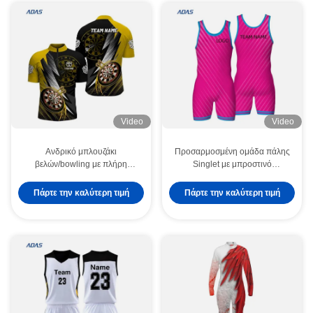
Video
Video
Ανδρικό μπλουζάκι
Προσαρμοσμένη ομάδα πάλης
βελών/bowling με πλήρη
Singlet με μπροστινό
προσαρμοσμένη εκτύπωση,
λογότυπο Προσαρμοσμένη
γρήγορο στέγνωμα, αναπνέον,
εκτύπωση Stretch Quick Dry &
Πάρτε την καλύτερη τιμή
Πάρτε την καλύτερη τιμή
χονδρική πώληση
Lightweight Spandex υλικό