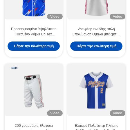
Video
Video
Προσαρμοσμένο Υψηλότυπο
Αντιφλεγμονώδης απλή
Πιεσμένο Ράβδι Unisex
υπολίμανση Ομάδα μπέιζμπολ
Τραβήξτε Πάνω Baseball
Φορούν γυναικεία φανέλα
Τζέρσε με το όνομα της ομάδας
Μεταφορά εκτύπωσης
Πάρτε την καλύτερη τιμή
Πάρτε την καλύτερη τιμή
Video
Video
200 γραμμάρια Ελαφριά
Ελαφρύ Πολυέστερ Πλήρης