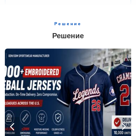
Шорты с короткими рукавами на заказ, с подтянутой сеткой, 100% полиэстерные, дышащие
Сублимированный ММА Муай Тай Рестлинг Мужчины Полиэстерные Шорты Окрашенные Спортивная Одежда
Решение
Легко дышащие спортивные женские женские спортивные шорты фитнес белый холодный Макс отбеливатель мойка
Решение
Взрослые мужские шорты для баскетбола и пляжа
Специально сделанные потные бейсбольные футболки мужчины полная сублимация
300 грамм свободный стиль реверсивное напряженное борьба Сингллет мужская спортивная одежда
Простые окрашенные мягкие бейсболки бейсбольная команда носить униформу футболки 260 грамм настройка
Градиентный цвет Молодежь Сублимированная команда бейсбол футболки Топы Шпангель вышивка Дышащий
Юнисексный спандексный костюм для борьбы с одиночкой жилет одежда спортивная одежда для женщин
Сублимированная бейсбольная команда одеть полосатый футболка лазерная стирка персонализированная
OEM Spandex Tight Wrestling Singlet Doublet Leotard Sublimation для юношей и девушек Юнисекс костюмы BJJ
Дышащая футболка США 100% полиэстер


Шорты под маской для маскировки 160 грамм