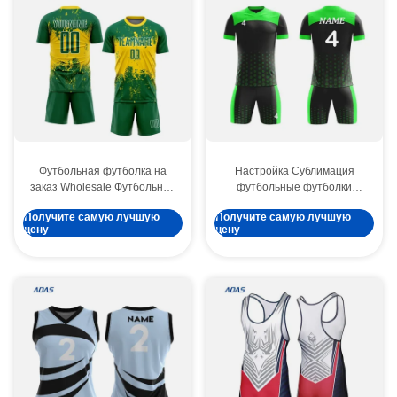
Футбольная футболка на
Настройка Сублимация
заказ Wholesale Футбольная
футбольные футболки
футболка футболка
Футбольная форма
Получите самую лучшую
Получите самую лучшую
футболка футболка
набор-100% полиэстер
цену
цену
футболка футболка
растяжка Быстро сухое лето
футболка футболка
короткий рукав настройки
футболка футболка
цвета логотипы
футболка футболка
футболка футболка
футболка футболка
футболка футболка
футболка футболка
футболка