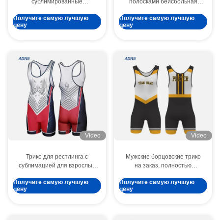
сублимированные
полосками бейсбольная
бейсбольные шорты Форма
команда носить униформы
Получите самую лучшую
Получите самую лучшую
черная полосатая
сублимация флакировка
цену
цену
вышивка
Video
Video
Трико для рестлинга с
Мужские борцовские трико
сублимацией для взрослых
на заказ, полностью
супергероев, для женщин и
сублимационные, Грузия,
Получите самую лучшую
Получите самую лучшую
мужчин
международное борцовское
цену
цену
трико