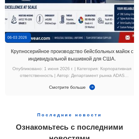
Юнисекс Молодежь Шорты для боевых видов спорта Mma
06-03 2026
Крупносерийное производство бейсбольных майок с
индивидуальной вышивкой для США.
Опубликовано: 1 июня 2026 г. | Категория: Корпоративная
ответственность | Автор: Департамент рынка ADAS
Рыночный контекст: удовлетворение сезонного спроса на
Смотрите больше
бейсбольные майки в США Спрос на объемные
бейсбольные майки в Соединенных Штатах сильно
концентрируется в весенние и летние сезоны лиги. Для д...
Последние новости
Ознакомьтесь с последними
новостями