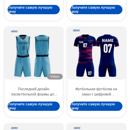
куртка Softshell,
баскетбольная рубашка
Получите самую лучшую
Получите самую лучшую
водонепроницаемая
одиночки жилеты набор
цену
цену
спортивная куртка для
костюм мужчины
мужчин на открытом воздухе
баскетбольная футболка
Video
Последний дизайн
Футбольная футболка на
баскетбольной формы для
заказ с цифровой
команды, мужская
сублимационной печатью,
Получите самую лучшую
Получите самую лучшую
баскетбольная форма,
100% полиэстер, короткие
цену
цену
услуги OEM, индивидуальная
рукава, логотип спереди,
сублимационная печать,
услуга OEM
баскетбольная форма,
горячая распродажа