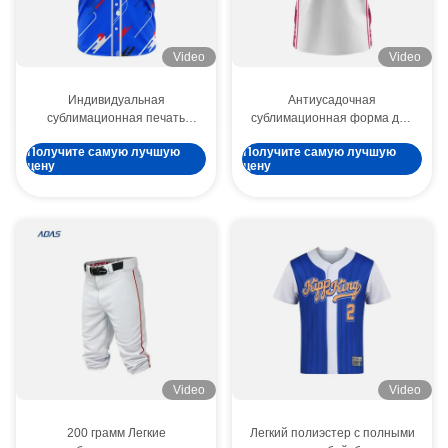
Video
Video
Индивидуальная
Антиусадочная
сублимационная печать
сублимационная форма для
полосатой бейсбольной
бейсбольной команды,
Получите самую лучшую
Получите самую лучшую
рубашки-поло унисекс с
женские майки, трансферная
цену
цену
названием команды
печать
Video
Video
200 грамм Легкие
Легкий полиэстер с полными