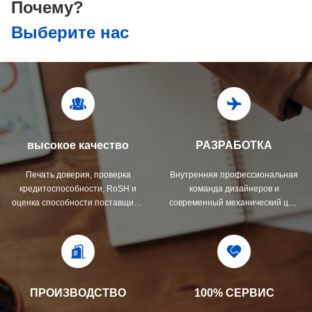
Почему?
Выберите нас
высокое качество
РАЗРАБОТКА
Печать доверия, проверка
Внутренняя профессиональная
кредитоспособности, RoSH и
команда дизайнеров и
оценка способности поставщика.
современный механический цех.
Компания имеет строгую систему
Мы можем сотрудничать для
контроля качества и
разработки необходимых вам
профессиональную
продуктов.
лабораторию.
ПРОИЗВОДСТВО
100% СЕРВИС