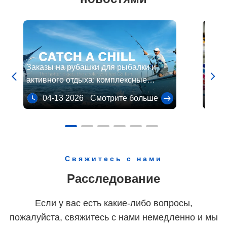
Заказы на рубашки для рыбалки и
Низк


активного отдыха: комплексные
меняе
индивидуальные решения упрощают
выби
04-13 2026
Смотрите больше
03
поиск товаров с множеством
спор
артикулов
Свяжитесь с нами
Расследование
Если у вас есть какие-либо вопросы,
пожалуйста, свяжитесь с нами немедленно и мы