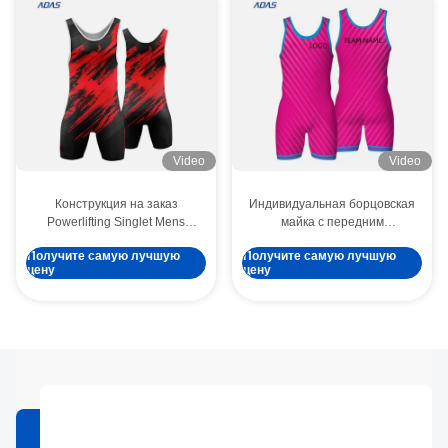
Video
Video
Конструкция на заказ
Индивидуальная борцовская
Powerlifting Singlet Mens
майка с передним
Weightlifting Uniform
логотипом,
Получите самую лучшую
Получите самую лучшую
Seamless Stitching Wrestling
персонализированная
цену
цену
Singlet Spandex Polyester
печать, эластичный,
Sublimated Полезные советы
быстросохнущий и легкий
материал из спандекса