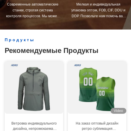
Современные автоматические
Мелкая и индивидуальная
станки, строгая система
упаковка оптом, FOB, CIF, DDU и
контроля процессов. Мы можем
DDP. Позвольте нам помочь вам
изготовить все электрические
найти лучшее решение для всех
клеммы, превосходящие ваши
ваших задач.
ожидания.
Продукты
Рекомендуемые Продукты
Video
Ветровка индивидуального
На заказ оптовый дизайн
дизайна, непромокаемая
ретро сублимация