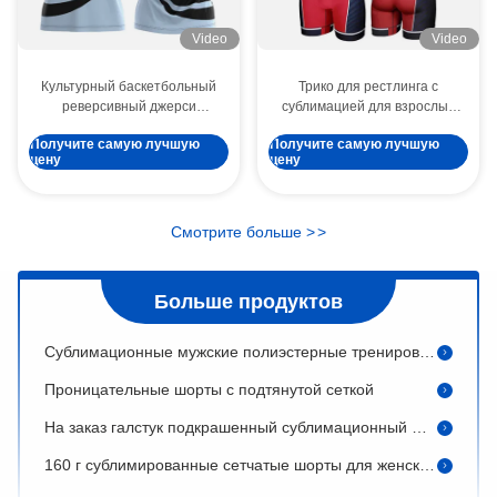
Video
Video
Культурный баскетбольный
Трико для рестлинга с
реверсивный джерси
сублимацией для взрослых
дышащий быстрый сухой
супергероев, для женщин и
OEM Spandex Tight Wrestling Singlet Doublet Leotard Sublimation для юношей и девушек Юнисекс костюмы BJJ
Получите самую лучшую
Получите самую лучшую
сублимация Имя и номер
мужчин
цену
цену
команды
Дышащая футболка США 100% полиэстер
Шорты под маской для маскировки 160 грамм
Смотрите больше
>
>
Юнисекс Молодежь Шорты для боевых видов спорта Mma
Большой плюс размер мужской баскетбол Сублимированные шорты регби униформа на заказ
Больше продуктов
Сублимационные мужские полиэстерные тренировочные шорты летняя спортивная одежда на заказ 100% полиэстер
Проницательные шорты с подтянутой сеткой
На заказ галстук подкрашенный сублимационный футболка короткий баскетбол регби с шнуром
160 г сублимированные сетчатые шорты для женского фитнеса, бега, быстросохнущие, спандекс, полиэстер
ODM Мужские сублимированные шорты лакросс борьба уличная одежда полный печатный вышитый