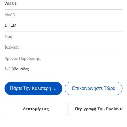
WB-01
Μούβ:
1 ΤΕΜ
Τιμή:
$12-$15
Χρόνος Παράδοσης:
1-2 βδομάδες
Πάρτε Την Καλύτερη Τιμή
Επικοινωνήστε Τώρα
Λεπτομέρειες
Περιγραφή Του Προϊόντος