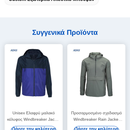
Συγγενικά Προϊόντα
Unisex Ελαφρύ μαλακό
Προσαρμοσμένο σχεδιασμό
κέλυφος Windbreaker Jacket
Windbreaker Rain Jacket
ανθεκτικό στο νερό με
Softshell Αδιάβροχο
Πάρτε την καλύτερη
Πάρτε την καλύτερη