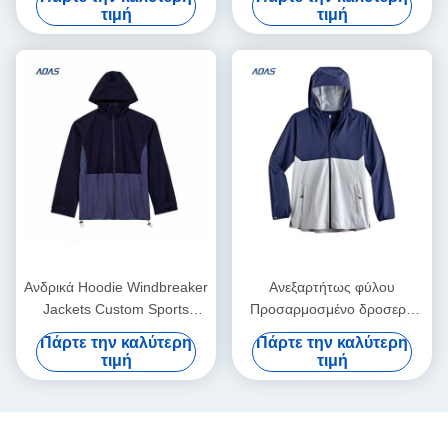
κουκούλα Windproof Jacket
εξωτερικό αθλητικό μπουφάν
τιμή
τιμή
για πεζοπορία Αλίευση
για άνδρες
Ανδρικά Hoodie Windbreaker
Ανεξαρτήτως φύλου
Jackets Custom Sports
Προσαρμοσμένο δροσερό
Casual Πνευτοσταθερό
ντύσιμο Upf50+ Ψαροκάουτ
Πάρτε την καλύτερη
Πάρτε την καλύτερη
Αναπνευστικό Jacket
ήλιο Προστατευτικό
τιμή
τιμή
Κατασκευαστής
εξωτερικό σακάκι για ψάρεμα