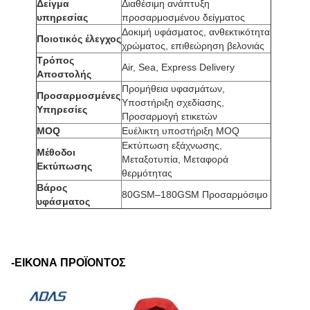
Δείγμα
Διαθέσιμη ανάπτυξη
υπηρεσίας
προσαρμοσμένου δείγματος
Δοκιμή υφάσματος, ανθεκτικότητα
Ποιοτικός έλεγχος
χρώματος, επιθεώρηση βελονιάς
Τρόπος
Air, Sea, Express Delivery
Αποστολής
Προμήθεια υφασμάτων,
Προσαρμοσμένες
Υποστήριξη σχεδίασης,
Υπηρεσίες
Προσαρμογή ετικετών
MOQ
Ευέλικτη υποστήριξη MOQ
Εκτύπωση εξάχνωσης,
Μέθοδοι
Μεταξοτυπία, Μεταφορά
Εκτύπωσης
θερμότητας
Βάρος
80GSM–180GSM Προσαρμόσιμο
υφάσματος
-ΕΙΚΟΝΑ ΠΡΟΪΟΝΤΟΣ