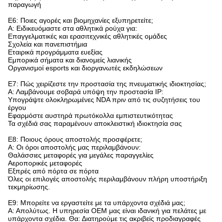
παραγωγή
Ε6: Ποιες αγορές και βιομηχανίες εξυπηρετείτε;​
Α: Ειδικευόμαστε στα αθλητικά ρούχα για:
Επαγγελματικές και ερασιτεχνικές αθλητικές ομάδες
Σχολεία και πανεπιστήμια
Εταιρικά προγράμματα ευεξίας
Εμπορικά σήματα και διανομείς λιανικής
Οργανισμοί esports και διοργανωτές εκδηλώσεων
Ε7: Πώς χειρίζεστε την προστασία της πνευματικής ιδιοκτησίας;​
Α: Λαμβάνουμε σοβαρά υπόψη την προστασία IP:
Υπογράψτε ολοκληρωμένες NDA πριν από τις συζητήσεις του
έργου
Εφαρμόστε αυστηρά πρωτόκολλα εμπιστευτικότητας
Τα σχέδιά σας παραμένουν αποκλειστική ιδιοκτησία σας
Ε8: Ποιους όρους αποστολής προσφέρετε;​
Α: Οι όροι αποστολής μας περιλαμβάνουν:
Θαλάσσιες μεταφορές για μεγάλες παραγγελίες
Αεροπορικές μεταφορές
Εξπρές από πόρτα σε πόρτα
Όλες οι επιλογές αποστολής περιλαμβάνουν πλήρη υποστήριξη
τεκμηρίωσης.
Ε9: Μπορείτε να εργαστείτε με τα υπάρχοντα σχέδιά μας;​
Α: Απολύτως. Η υπηρεσία OEM μας είναι ιδανική για πελάτες με
υπάρχοντα σχέδια. Θα: Διατηρούμε τις ακριβείς προδιαγραφές