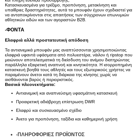
και πλήρη ευελιξία προσαρμογής.
Κατασκευασμένα για τρέξιμο, προπόνηση, μετακίνηση και
υπαίθριες δραστηριότητες, αυτά τα μπουφάν έχουν σχεδιαστεί για
να ανταποκρίνονται στις απαιτήσεις των σύγχρονων επωνυμιών
αθλητικών ειδών και των αγοραστών B2B.
-ΦΟΝΤΑ
Ελαφριά αλλά προστατευτική απόδοση
Τα αντιανεμικά μπουφάν μας αναπτύσσονται χρησιμοποιώντας
ελαφριά υφαντά υφάσματα από πολυεστέρα, νάιλον ή ripstop που
μειώνουν αποτελεσματικά τη διείσδυση του ανέμου διατηρώντας
παράλληλα εξαιρετική αναπνοή και κινητικότητα. Η ισορροπημένη
κατασκευή βοηθά τους αθλητές και τους εξωτερικούς χρήστες να
παραμένουν άνετοι κατά τη διάρκεια της κίνησης χωρίς να
αισθάνονται βαρύς ή περιοριστικός.
Βασικά πλεονεκτήματα:
Αντιανεμική και αναπνεύσιμη υφασμάτινη κατασκευή
Προαιρετική αδιάβροχη επίστρωση DWR
Ελαφρύ και συσκευασμένο σχέδιο
Άνετο για προπόνηση, ταξίδια και καθημερινή χρήση
-ΠΛΗΡΟΦΟΡΙΕΣ ΠΡΟΪΟΝΤΟΣ