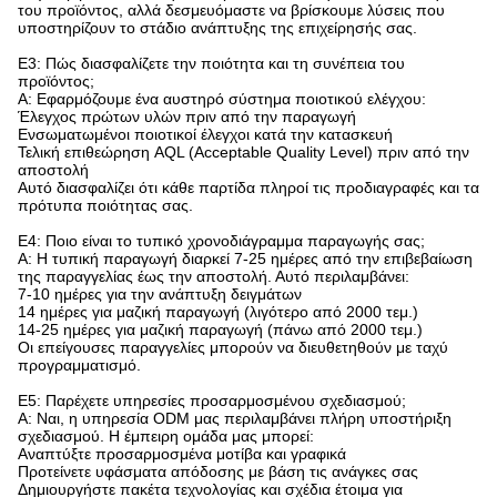
του προϊόντος, αλλά δεσμευόμαστε να βρίσκουμε λύσεις που
υποστηρίζουν το στάδιο ανάπτυξης της επιχείρησής σας.
Ε3: Πώς διασφαλίζετε την ποιότητα και τη συνέπεια του
προϊόντος;​
Α: Εφαρμόζουμε ένα αυστηρό σύστημα ποιοτικού ελέγχου:
Έλεγχος πρώτων υλών πριν από την παραγωγή
Ενσωματωμένοι ποιοτικοί έλεγχοι κατά την κατασκευή
Τελική επιθεώρηση AQL (Acceptable Quality Level) πριν από την
αποστολή
Αυτό διασφαλίζει ότι κάθε παρτίδα πληροί τις προδιαγραφές και τα
πρότυπα ποιότητας σας.
Ε4: Ποιο είναι το τυπικό χρονοδιάγραμμα παραγωγής σας;​
Α: Η τυπική παραγωγή διαρκεί 7-25 ημέρες από την επιβεβαίωση
της παραγγελίας έως την αποστολή. Αυτό περιλαμβάνει:
7-10 ημέρες για την ανάπτυξη δειγμάτων
14 ημέρες για μαζική παραγωγή (λιγότερο από 2000 τεμ.)
14-25 ημέρες για μαζική παραγωγή (πάνω από 2000 τεμ.)
Οι επείγουσες παραγγελίες μπορούν να διευθετηθούν με ταχύ
προγραμματισμό.
Ε5: Παρέχετε υπηρεσίες προσαρμοσμένου σχεδιασμού;​
Α: Ναι, η υπηρεσία ODM μας περιλαμβάνει πλήρη υποστήριξη
σχεδιασμού. Η έμπειρη ομάδα μας μπορεί:
Αναπτύξτε προσαρμοσμένα μοτίβα και γραφικά
Προτείνετε υφάσματα απόδοσης με βάση τις ανάγκες σας
Δημιουργήστε πακέτα τεχνολογίας και σχέδια έτοιμα για