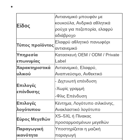
Αντιανεμικό μπουφάν με
κουκούλα, Ανδρικά αθλητικά
Είδος
ρούχα για πεζοπορία, ελαφρύ
αδιάβροχο
Ελαφρύ αθλητικό πανωφόρι
Τύπος προϊόντος
αντιανεμικό
Υπηρεσία
Κατασκευή OEM / ODM / Private
επωνυμίας
Label
Χαρακτηριστικά
Αντιανεμικό, Ελαφρύ,
υλικού
Αναπνεύσιμο, Ανθεκτικό
-
Διχτυωτή επένδυση
Επιλογές
-
Χωρίς γραμμή
επένδυσης
-
Φλις Επένδυση
Επιλογές
Κέντημα, Λογότυπο σιλικόνης,
λογότυπου
Ανακλαστικό λογότυπο
XS–5XL ή Πίνακας
Εύρος Μεγεθών
προσαρμοσμένων μεγεθών
Παραγωγική
Υποστηρίζεται η μαζική
ικανότητα
παραγωγή