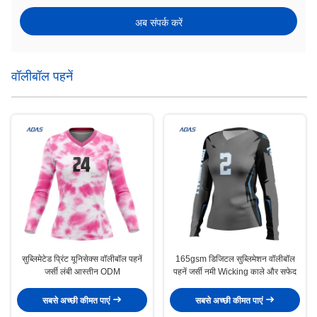
अब संपर्क करें
वॉलीबॉल पहनें
सुब्लिमेटेड प्रिंट यूनिसेक्स वॉलीबॉल पहनें
165gsm डिजिटल सुब्लिमेशन वॉलीबॉल
जर्सी लंबी आस्तीन ODM
पहनें जर्सी नमी Wicking काले और सफेद
सबसे अच्छी कीमत पाएं
सबसे अच्छी कीमत पाएं