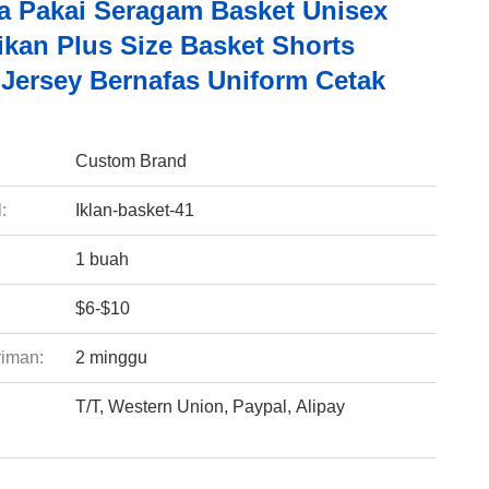
a Pakai Seragam Basket Unisex
ikan Plus Size Basket Shorts
Jersey Bernafas Uniform Cetak
:
Custom Brand
:
Iklan-basket-41
1 buah
$6-$10
riman:
2 minggu
T/T, Western Union, Paypal, Alipay
: