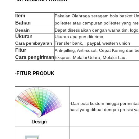
Item
Pakaian Olahraga seragam bola basket U
Bahan
poliester atau campuran poliester yang m
Desain
Dapat disesuaikan dengan warna tim, log
Ukuran
Ukuran apa pun diterima
Cara pembayaran
Transfer bank, , paypal, western union
Fitur
Anti-pilling, Anti-susut, Cepat Kering dan 
Cara pengiriman
Ekspres, Melalui Udara, Melalui Laut
-FITUR PRODUK
-
Dari pola kustom hingga permint
hasil yang dibuat dengan presisi y