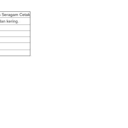
as Seragam Cetak
an kering.