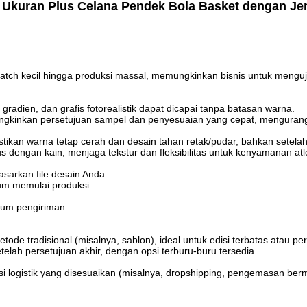
x Ukuran Plus Celana Pendek Bola Basket dengan J
atch kecil hingga produksi massal, memungkinkan bisnis untuk mengu
 gradien, dan grafis fotorealistik dapat dicapai tanpa batasan warna.
mungkinkan persetujuan sampel dan penyesuaian yang cepat, mengurang
stikan warna tetap cerah dan desain tahan retak/pudar, bahkan setelah 
lus dengan kain, menjaga tekstur dan fleksibilitas untuk kenyamanan atl
sarkan file desain Anda.
um memulai produksi.
elum pengiriman.
de tradisional (misalnya, sablon), ideal untuk edisi terbatas atau p
elah persetujuan akhir, dengan opsi terburu-buru tersedia.
i logistik yang disesuaikan (misalnya, dropshipping, pengemasan ber