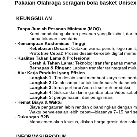
Pakaian Olahraga seragam bola basket Unise
-KEUNGGULAN
·
Tanpa Jumlah Pesanan Minimum (MOQ)
Kami mendukung ukuran pesanan yang fleksibel, dari b
tanpa tekanan inventaris.
·
Kemampuan Kustomisasi Tinggi
Kebebasan Desain:
​ Cetakan warna penuh, logo rumit,
Prototipe Cepat:
​ Proses desain-ke-cetak digital me
·
Kualitas Tahan Lama & Profesional
Cerah & Tahan Lama:
​ Teknologi transfer panas mema
Bernapas & Ringan:
​ Lapisan transfer terintegrasi mu
·
Alur Kerja Produksi yang Efisien
Langkah 1:
​ Tim desain kami membuat karya seni berda
Langkah 2:
​Cetak sampel untuk konfirmasi Anda sebel
Langkah 3:
​Terus perbarui Anda di seluruh produksi.
Langkah 4:
​ Selesai dan kirim gambar atau Video seb
Langkah 5:
​ pengemasan, dan pengiriman.
·
Hemat Biaya & Waktu
Biaya pengaturan lebih rendah dibandingkan dengan meto
Waktu penyelesaian lebih cepat—biasanya 7–15 hari set
·
Dukungan B2B
Manajemen akun khusus, diskon harga grosir, dan solus
-INFORMASI PRODUK