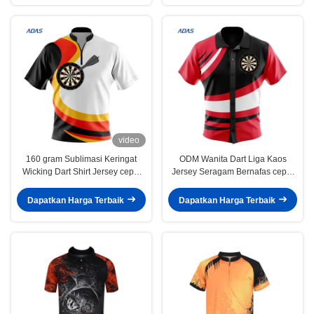
video
160 gram Sublimasi Keringat
ODM Wanita Dart Liga Kaos
Wicking Dart Shirt Jersey cepat
Jersey Seragam Bernafas cepat
kering untuk orang dewasa
kering
dipersonalisasi
Dapatkan Harga Terbaik
Dapatkan Harga Terbaik