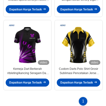
dicetak
dengan cetakan di atasnya
Dapatkan Harga Terbaik
Dapatkan Harga Terbaik
video
video
Kemeja Dart Berkerah
Custom Darts Polo Shirt Grosir
ritsleting/kancing Seragam Dart
Sublimasi Pencetakan Jersey
Full Sublimasi Jersey Dart
lengan pendek Untuk Pria Wanita
Dart Seragam olahraga
Dapatkan Harga Terbaik
Dapatkan Harga Terbaik
1