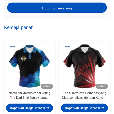
Hubungi Sekarang
Kemeja panah
video
video
Nama tim khusus cepat kering
Kaos Darts Pria Bernapas yang
Pria Dart Shirt Jersey lengan
Dipersonalisasi dengan Kancing
pendek
Kain Poliester
Dapatkan Harga Terbaik
Dapatkan Harga Terbaik