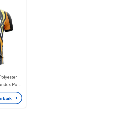
olyester
andex Polo
Golf
erbaik