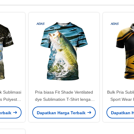
k Sublimasi
Pria biasa Fit Shade Ventilated
Bulk Pria Subli
s Polyester
dye Sublimation T-Shirt lengan
Sport Wear 
g
pendek Allover Printed Custom
erbaik
Dapatkan Harga Terbaik
Dapatkan H