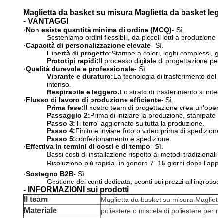
Maglietta da basket su misura Maglietta da basket le
- VANTAGGI
·
Non esiste quantità minima di ordine (MOQ)
- Sì.
Sosteniamo ordini flessibili, da piccoli lotti a produzion
·
Capacità di personalizzazione elevate
- Sì.
Libertà di progetto:
Stampe a colori, loghi complessi, gra
Prototipi rapidi:
Il processo digitale di progettazione 
·
Qualità durevole e professionale
- Sì.
Vibrante e duraturo:
La tecnologia di trasferimento del
intenso.
Respirabile e leggero:
Lo strato di trasferimento si int
·
Flusso di lavoro di produzione efficiente
- Sì.
Prima fase:
Il nostro team di progettazione crea un'opera
Passaggio 2:
Prima di iniziare la produzione, stampat
Passo 3:
Ti terro' aggiornato su tutta la produzione.
Passo 4:
Finito e inviare foto o video prima di spedizion
Passo 5:
confezionamento e spedizione.
·
Effettiva in termini di costi e di tempo
- Sì.
Bassi costi di installazione rispetto ai metodi tradizional
Risoluzione più rapida  in genere 7  15 giorni dopo l'ap
·
Sostegno B2B
- Sì.
Gestione dei conti dedicata, sconti sui prezzi all'ingro
- INFORMAZIONI sui prodotti
Il team
Maglietta da basket su misura Magliet
Materiale
poliestere o miscela di poliestere per m