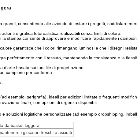
ggera
e a granel, consentendo alle aziende di testare i progetti, soddisfare merc
dienti e grafica fotorealistica realizzabili senza limiti di colore.
per la stampa consente di approvare e modificare rapidamente i campioni,
 calore garantisce che i colori rimangano luminosi e che i disegni resist
egra perfettamente con il tessuto, mantenendo la consistenza e la flessibili
 d'arte basata sui tuoi file di progettazione.
e un campione per conferma.
e.
i (ad esempio, serigrafia), ideali per edizioni limitate o frequenti modific
provazione finale, con opzioni di urgenza disponibili.
sso e soluzioni logistiche personalizzate (ad esempio dropshipping, imbal
ta da basket leggera
antenere i giocatori freschi e asciutti.