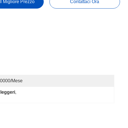
Il Migliore Prezzo
Contattaci Ora
0000/mese
 leggeri
, 