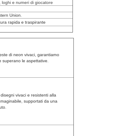
, loghi e numeri di giocatore
stern Union.
tura rapida e traspirante
hieste di neon vivaci, garantiamo
he superano le aspettative.
isegni vivaci e resistenti alla
mmaginabile, supportati da una
uto.