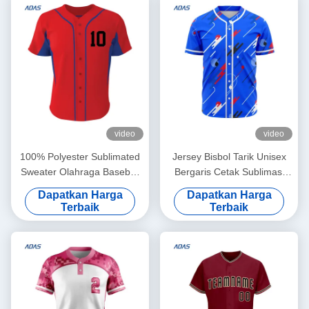
video
video
100% Polyester Sublimated
Jersey Bisbol Tarik Unisex
Sweater Olahraga Baseball
Bergaris Cetak Sublimasi
Team Wear Jersey Custom
Kustom Dengan Nama Tim
Dapatkan Harga
Dapatkan Harga
Terbaik
Terbaik