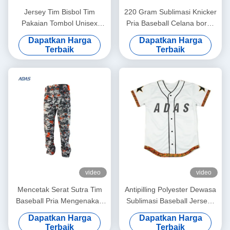
Jersey Tim Bisbol Tim
220 Gram Sublimasi Knicker
Pakaian Tombol Unisex
Pria Baseball Celana bordir
Poliester Bernapas Kustom
Biasa Antibakteri
Dapatkan Harga
Dapatkan Harga
Terbaik
Terbaik
video
video
Mencetak Serat Sutra Tim
Antipilling Polyester Dewasa
Baseball Pria Mengenakan
Sublimasi Baseball Jerseys
Perhiasan Bordir Grafit
lengan pendek Pribadi
Dapatkan Harga
Dapatkan Harga
Terbaik
Terbaik