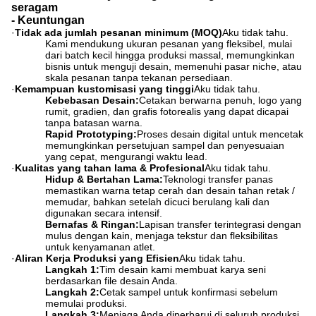
seragam
- Keuntungan
·
Tidak ada jumlah pesanan minimum (MOQ)
Aku tidak tahu.
Kami mendukung ukuran pesanan yang fleksibel, mulai
dari batch kecil hingga produksi massal, memungkinkan
bisnis untuk menguji desain, memenuhi pasar niche, atau
skala pesanan tanpa tekanan persediaan.
·
Kemampuan kustomisasi yang tinggi
Aku tidak tahu.
Kebebasan Desain:
Cetakan berwarna penuh, logo yang
rumit, gradien, dan grafis fotorealis yang dapat dicapai
tanpa batasan warna.
Rapid Prototyping:
Proses desain digital untuk mencetak
memungkinkan persetujuan sampel dan penyesuaian
yang cepat, mengurangi waktu lead.
·
Kualitas yang tahan lama & Profesional
Aku tidak tahu.
Hidup & Bertahan Lama:
Teknologi transfer panas
memastikan warna tetap cerah dan desain tahan retak /
memudar, bahkan setelah dicuci berulang kali dan
digunakan secara intensif.
Bernafas & Ringan:
Lapisan transfer terintegrasi dengan
mulus dengan kain, menjaga tekstur dan fleksibilitas
untuk kenyamanan atlet.
·
Aliran Kerja Produksi yang Efisien
Aku tidak tahu.
Langkah 1:
Tim desain kami membuat karya seni
berdasarkan file desain Anda.
Langkah 2:
Cetak sampel untuk konfirmasi sebelum
memulai produksi.
Langkah 3:
Menjaga Anda diperbarui di seluruh produksi.