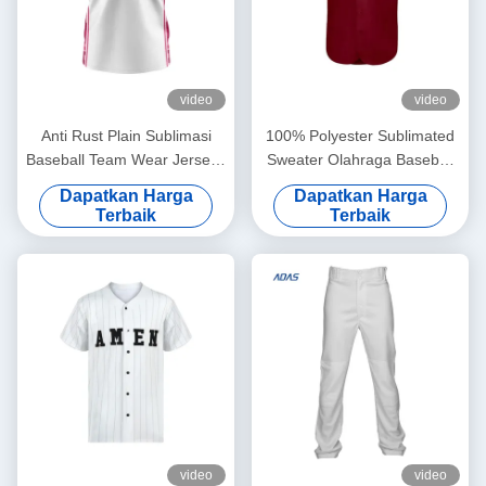
video
video
Anti Rust Plain Sublimasi
100% Polyester Sublimated
Baseball Team Wear Jerseys
Sweater Olahraga Baseball
Wanita Transfer Print
Team Wear Jersey Custom
Dapatkan Harga
Dapatkan Harga
Terbaik
Terbaik
video
video