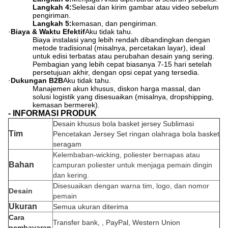
Langkah 4:
Selesai dan kirim gambar atau video sebelum
pengiriman.
Langkah 5:
kemasan, dan pengiriman.
·
Biaya & Waktu Efektif
Aku tidak tahu.
Biaya instalasi yang lebih rendah dibandingkan dengan
metode tradisional (misalnya, percetakan layar), ideal
untuk edisi terbatas atau perubahan desain yang sering.
Pembagian yang lebih cepat biasanya 7-15 hari setelah
persetujuan akhir, dengan opsi cepat yang tersedia.
·
Dukungan B2B
Aku tidak tahu.
Manajemen akun khusus, diskon harga massal, dan
solusi logistik yang disesuaikan (misalnya, dropshipping,
kemasan bermerek).
- INFORMASI PRODUK
Desain khusus bola basket jersey Sublimasi
Tim
Pencetakan Jersey Set ringan olahraga bola basket
seragam
Kelembaban-wicking, poliester bernapas atau
Bahan
campuran poliester untuk menjaga pemain dingin
dan kering.
Disesuaikan dengan warna tim, logo, dan nomor
Desain
pemain
Ukuran
Semua ukuran diterima
Cara
Transfer bank, , PayPal, Western Union
pembayaran