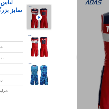
لباس 
سایز بزر
شم
مقد
زم
شرایط