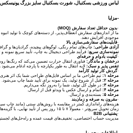
لباس ورزشی بسکتبال، شورت بسکتبال سایز بزرگ یونیسکس 
-مزایا
·
بدون حداقل تعداد سفارش (MOQ)
ما از اندازه‌های سفارش انعطاف‌پذیر، از دسته‌های کوچک تا تولید انبو
موجودی افزایش دهند.
·
قابلیت‌های سفارشی‌سازی بالا
آزادی طراحی:
​ چاپ‌های تمام رنگی، لوگوهای پیچیده، گرادیان‌ها و گر
نمونه‌سازی سریع:
​ فرآیند طراحی دیجیتال به چاپ، تأیید سریع نمونه و
·
کیفیت بادوام و حرفه‌ای
درخشان و ماندگار:
​ فناوری انتقال حرارت تضمین می‌کند که رنگ‌ها 
تنفس پذیر و سبک:
​ لایه انتقال به طور یکپارچه با پارچه ادغام می‌ش
·
گردش کار تولید کارآمد
مرحله ۱:
​ تیم طراحی ما بر اساس فایل‌های طراحی شما یک اثر هنری ا
مرحله ۲:
​ قبل از شروع تولید، یک نمونه برای تأیید شما چاپ می‌شود.
مرحله ۳:
​ در طول کل تولید، شما را به‌روز نگه می‌داریم.
مرحله ۴:
​ اتمام و ارسال عکس یا ویدئو قبل از ارسال.
مرحله ۵:
​ بسته‌بندی و ارسال.
·
مقرون به صرفه و زمان‌بند
هزینه‌های راه‌اندازی کمتر در مقایسه با روش‌های سنتی (مانند چاپ سی
زمان تحویل سریع‌تر - معمولاً ۷ تا ۱۵ روز پس از تأیید نهایی، با گزینه‌های فوری در دسترس.
·
پشتیبانی B2B
مدیریت حساب اختصاصی، تخفیف‌های قیمت عمده و راه‌حل‌های لجستیک سفارشی (مانند ropshipping
-اطلاعات محصول