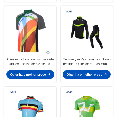
Camisa de bicicleta customizada
Sublimação Vestuário de ciclismo
Unisex Camisa de bicicleta de
feminino Outlet de roupas Manga
rua Camisa de manga curta
longa 100% poliéster
Roupas de bicicleta feminina
Obtenha o melhor preço
Obtenha o melhor preço