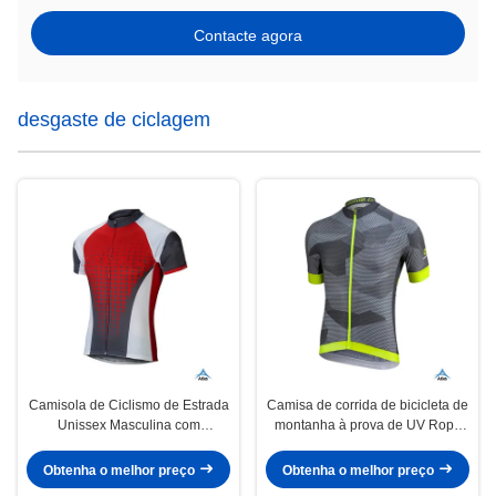
Contacte agora
desgaste de ciclagem
Camisola de Ciclismo de Estrada
Camisa de corrida de bicicleta de
Unissex Masculina com
montanha à prova de UV Ropa
Caimento Solto, Corrida,
de ciclismo refletiva Camisa
Absorção de Umidade
personalizada
Obtenha o melhor preço
Obtenha o melhor preço