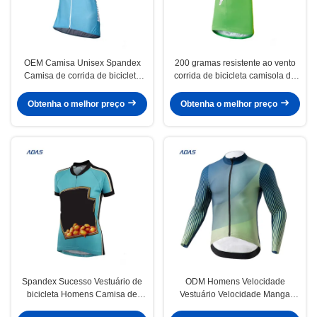
OEM Camisa Unisex Spandex
200 gramas resistente ao vento
Camisa de corrida de bicicleta
corrida de bicicleta camisola de
respirável para ciclismo de
estrada roupas de bicicleta
estrada
masculina roupas esportivas para
Obtenha o melhor preço
Obtenha o melhor preço
mulheres
Spandex Sucesso Vestuário de
ODM Homens Velocidade
bicicleta Homens Camisa de
Vestuário Velocidade Manga
bicicleta de estrada Manga curta
Longa Road Bike Camisa Para