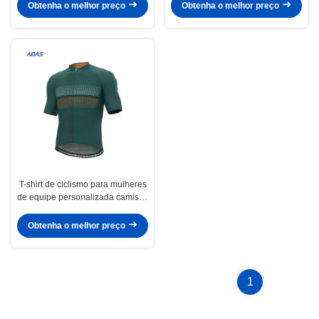
Para homens
Adultos Motocicleta
Obtenha o melhor preço
Obtenha o melhor preço
T-shirt de ciclismo para mulheres
de equipe personalizada camisas
de ciclismo para ciclismo de
estrada secas rapidamente
Obtenha o melhor preço
1