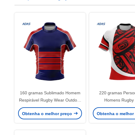
160 gramas Sublimado Homem
220 gramas Perso
Respirável Rugby Wear Outdoor
Homens Rugby
Clothing Team Jersey
Treinamento Ro
Obtenha o melhor preço
Obtenha o melhor
Fluorescência