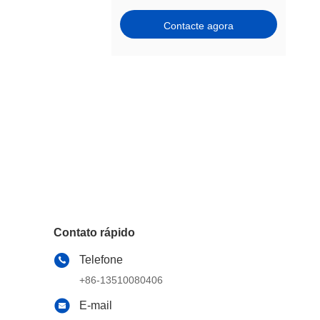
Contacte agora
Contato rápido
Telefone
+86-13510080406
E-mail