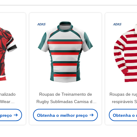
nalizado
Roupas de Treinamento de
Roupas de ru
 Wear
Rugby Sublimadas Camisa de
respiráveis 
upa de
Treinamento Usar Tecido 100%
Roupas 
 preço
Obtenha o melhor preço
Obtenha o 
 Cor
Poliéster