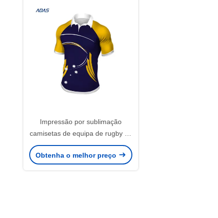
Impressão por sublimação
camisetas de equipa de rugby de
uso casual camisetas de topo
Obtenha o melhor preço
para homens 100% poliéster
personalizado