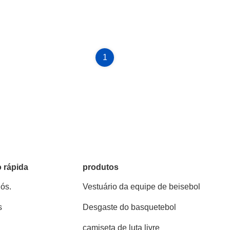
1
 rápida
produtos
ós.
Vestuário da equipe de beisebol
s
Desgaste do basquetebol
camiseta de luta livre