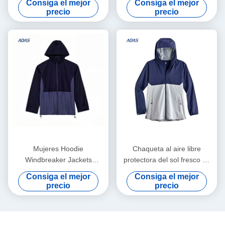
Consiga el mejor
Consiga el mejor
cortavientos para
chaqueta de deportes al aire
precio
precio
senderismo y pesca
libre para hombres
Mujeres Hoodie
Chaqueta al aire libre
Windbreaker Jackets
protectora del sol fresco de
Custom Deportes Casual
encargo de la chaqueta de
Consiga el mejor
Consiga el mejor
Impermeable Breathable
la pesca del desgaste
precio
precio
Jacket Manufacturer
Upf50+ de Unsex para
pescar