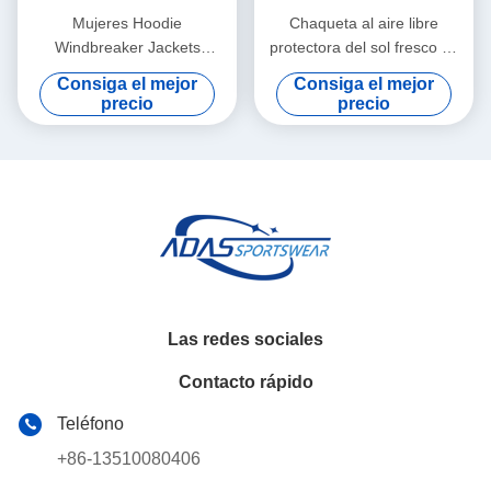
Mujeres Hoodie
Chaqueta al aire libre
Windbreaker Jackets
protectora del sol fresco de
Custom Deportes Casual
encargo de la chaqueta de
Consiga el mejor
Consiga el mejor
Impermeable Breathable
la pesca del desgaste
precio
precio
Jacket Manufacturer
Upf50+ de Unsex para
pescar
Las redes sociales
Contacto rápido
Teléfono
+86-13510080406