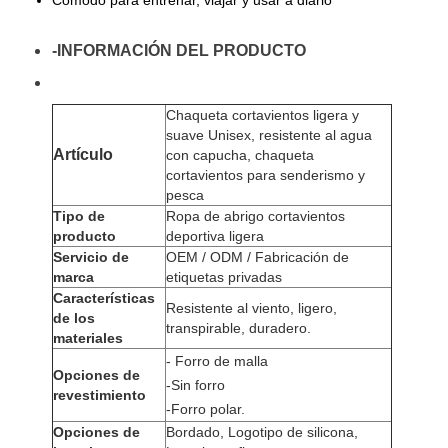
Cómodo para entrenar, viajar y usar a diario
-INFORMACIÓN DEL PRODUCTO
Chaqueta cortavientos ligera y
suave Unisex, resistente al agua
Artículo
con capucha, chaqueta
cortavientos para senderismo y
pesca
Tipo de
Ropa de abrigo cortavientos
producto
deportiva ligera
Servicio de
OEM / ODM / Fabricación de
marca
etiquetas privadas
Características
Resistente al viento, ligero,
de los
transpirable, duradero.
materiales
-
Forro de malla
Opciones de
-
Sin forro
revestimiento
-
Forro polar.
Opciones de
Bordado, Logotipo de silicona,