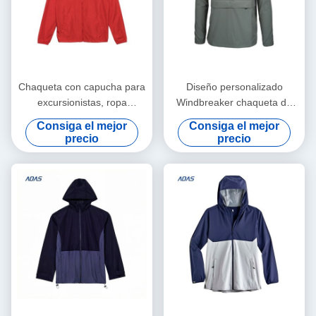
Chaqueta con capucha para
Diseño personalizado
excursionistas, ropa
Windbreaker chaqueta de
deportiva para hombres,
lluvia Softshell impermeable
Consiga el mejor
Consiga el mejor
chaqueta resistente al agua.
chaqueta de deportes al aire
precio
precio
libre para hombres