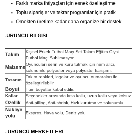
Farklı marka ihtiyaçları için esnek özelleştirme
Toplu siparişler ve tekrar programlar için pratik
Örnekten üretime kadar daha organize bir destek
-ÜRÜNCÜ BİLGISI
Kişisel Erkek Futbol Maçı Set Takım Eğitim Giysi
Takım
Futbol Maçı Sublimasyon
Oyuncuları serin ve kuru tutmak için nem alıcı,
Malzeme
solunumlu polyester veya polyester karışımı.
Takım renkleri, logolar ve oyuncu numaraları ile
Tasarım
özelleştirilebilir
Boyut
Tüm boyutlar kabul edilir.
Kollar
Seçenekler arasında kısa kollu, uzun kollu veya kolsuz
Özellik
Anti-pilling, Anti-shrink, Hızlı kurutma ve solunumlu
Nakliye
Ekspres, Hava yolu, Deniz yolu
yolu
- ÜRÜNCÜ MERKETLERİ