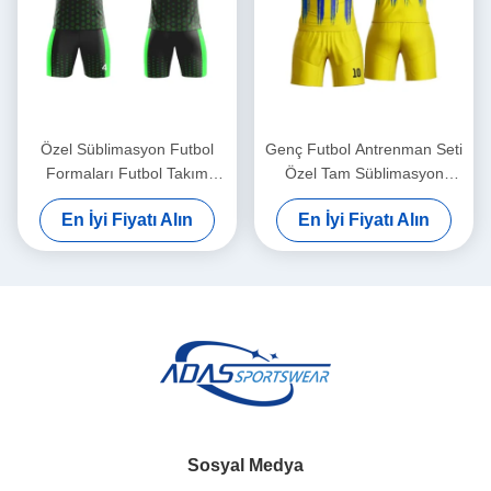
Özel Süblimasyon Futbol
Genç Futbol Antrenman Seti
Formaları Futbol Takım
Özel Tam Süblimasyon
Setleri - %100 Polyester
Forma Baskılı Nakış Logolu
En İyi Fiyatı Alın
En İyi Fiyatı Alın
Esnek Hızlı Kuruyan Yazlık
Kısa Kollu Özel Renkler
Logolar
Sosyal Medya