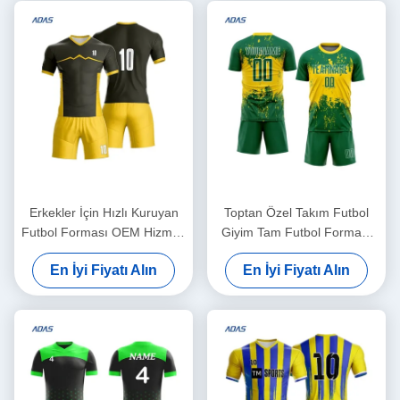
Erkekler İçin Hızlı Kuruyan
Toptan Özel Takım Futbol
Futbol Forması OEM Hizmeti
Giyim Tam Futbol Forması
Serin Kuru Toptan Üretici
Kısa Kollu Üstler Tişört
En İyi Fiyatı Alın
En İyi Fiyatı Alın
Özel Futbol Forması
Futbol Giyim Seti Erkek ve
Numara ve İsimli
Çocuk İçin