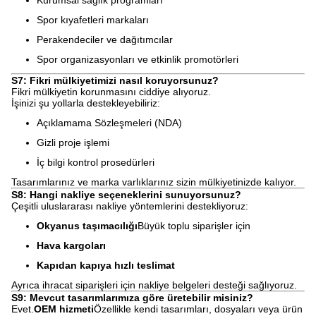
Kurumsal sağlık programları
Spor kıyafetleri markaları
Perakendeciler ve dağıtımcılar
Spor organizasyonları ve etkinlik promotörleri
S7: Fikri mülkiyetimizi nasıl koruyorsunuz?
Fikri mülkiyetin korunmasını ciddiye alıyoruz.
İşinizi şu yollarla destekleyebiliriz:
Açıklamama Sözleşmeleri (NDA)
Gizli proje işlemi
İç bilgi kontrol prosedürleri
Tasarımlarınız ve marka varlıklarınız sizin mülkiyetinizde kalıyor.
S8: Hangi nakliye seçeneklerini sunuyorsunuz?
Çeşitli uluslararası nakliye yöntemlerini destekliyoruz:
Okyanus taşımacılığı
Büyük toplu siparişler için
Hava kargoları
Kapıdan kapıya hızlı teslimat
Ayrıca ihracat siparişleri için nakliye belgeleri desteği sağlıyoruz.
S9: Mevcut tasarımlarımıza göre üretebilir misiniz?
Evet.
OEM hizmeti
Özellikle kendi tasarımları, dosyaları veya ürün