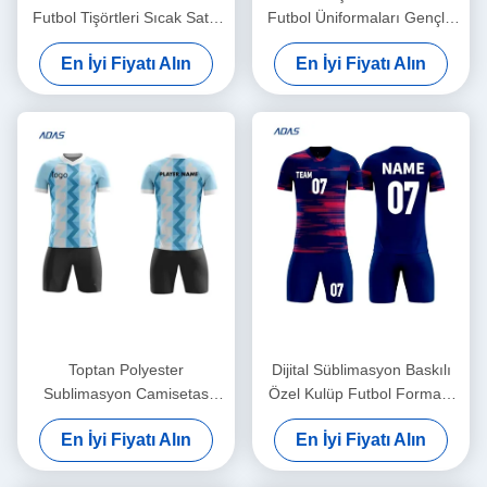
Futbol Tişörtleri Sıcak Satış
Futbol Üniformaları Gençlik
Eşsiz Tasarım Kulüpler İçin
Giyim Üniforma Cemiz Seti
En İyi Fiyatı Alın
En İyi Fiyatı Alın
Futbol Üniforması
Futbol Giysileri
Toptan Polyester
Dijital Süblimasyon Baskılı
Sublimasyon Camisetas
Özel Kulüp Futbol Forması
Futbol Maçları Kişisel
%100 Polyester Kısa Kollu
En İyi Fiyatı Alın
En İyi Fiyatı Alın
Erkekler Futbol Üniformaları
Ön Logo OEM Hizmeti
Futbol Giyim Setleri Logo ile