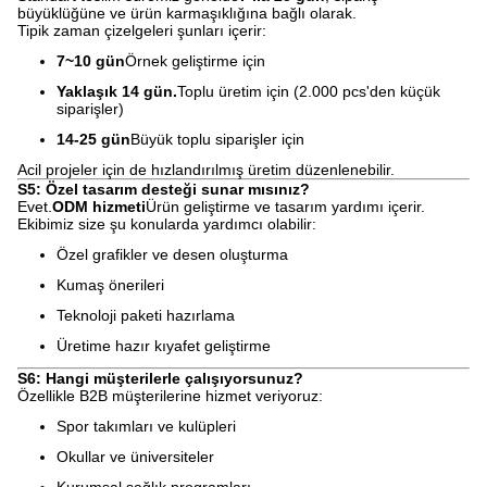
büyüklüğüne ve ürün karmaşıklığına bağlı olarak.
Tipik zaman çizelgeleri şunları içerir:
7~10 gün
Örnek geliştirme için
Yaklaşık 14 gün.
Toplu üretim için (2.000 pcs'den küçük
siparişler)
14-25 gün
Büyük toplu siparişler için
Acil projeler için de hızlandırılmış üretim düzenlenebilir.
S5: Özel tasarım desteği sunar mısınız?
Evet.
ODM hizmeti
Ürün geliştirme ve tasarım yardımı içerir.
Ekibimiz size şu konularda yardımcı olabilir:
Özel grafikler ve desen oluşturma
Kumaş önerileri
Teknoloji paketi hazırlama
Üretime hazır kıyafet geliştirme
S6: Hangi müşterilerle çalışıyorsunuz?
Özellikle B2B müşterilerine hizmet veriyoruz:
Spor takımları ve kulüpleri
Okullar ve üniversiteler