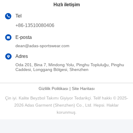
Hızlı iletişim
Tel
+86-13510080406
E-posta
dean@adas-sportswear.com
Adres
Oda 201, Bina 7, Mindong Yolu, Pinghu Topluluğu, Pinghu
Caddesi, Longgang Bölgesi, Shenzhen
Gizlilik Politikası
|
Site Haritası
Çin iyi. Kalite Beyzbol Takımı Giyiyor Tedarikçi. Telif hakkı © 2025-
2026 Adas Garment (Shenzhen) Co., Ltd. Hepsi. Haklar
korunmuş.