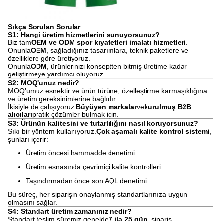
Sıkça Sorulan Sorular
S1: Hangi üretim hizmetlerini sunuyorsunuz?
Biz tam
OEM ve ODM spor kıyafetleri imalatı hizmetleri
.
Onunla
OEM
, sağladığınız tasarımlara, teknik paketlere ve
özelliklere göre üretiyoruz.
Onunla
ODM
, ürünlerinizi konseptten bitmiş üretime kadar
geliştirmeye yardımcı oluyoruz.
S2: MOQ'unuz nedir?
MOQ'umuz esnektir ve ürün türüne, özelleştirme karmaşıklığına
ve üretim gereksinimlerine bağlıdır.
İkisiyle de çalışıyoruz.
Büyüyen markalar
ve
kurulmuş B2B
alıcıları
pratik çözümler bulmak için.
S3: Ürünün kalitesini ve tutarlılığını nasıl koruyorsunuz?
Sıkı bir yöntem kullanıyoruz.
Çok aşamalı kalite kontrol sistemi
,
şunları içerir:
Üretim öncesi hammadde denetimi
Üretim esnasında çevrimiçi kalite kontrolleri
Taşındırmadan önce son AQL denetimi
Bu süreç, her siparişin onaylanmış standartlarınıza uygun
olmasını sağlar.
S4: Standart üretim zamanınız nedir?
Standart teslim süremiz genelde
7 ila 25 gün
, sipariş