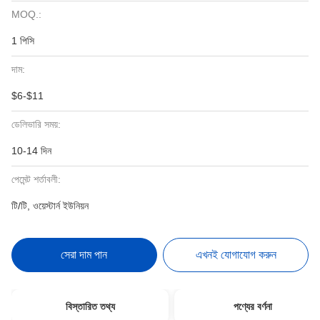
MOQ.:
1 পিসি
দাম:
$6-$11
ডেলিভারি সময়:
10-14 দিন
পেমেন্ট শর্তাবলী:
টি/টি, ওয়েস্টার্ন ইউনিয়ন
সেরা দাম পান
এখনই যোগাযোগ করুন
বিস্তারিত তথ্য
পণ্যের বর্ণনা