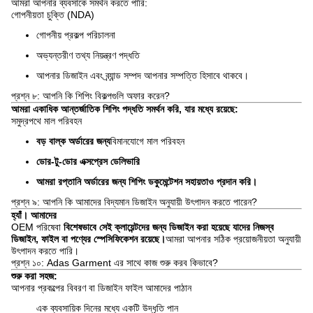
আমরা আপনার ব্যবসাকে সমর্থন করতে পারি:
গোপনীয়তা চুক্তি (NDA)
গোপনীয় প্রকল্প পরিচালনা
অভ্যন্তরীণ তথ্য নিয়ন্ত্রণ পদ্ধতি
আপনার ডিজাইন এবং ব্র্যান্ড সম্পদ আপনার সম্পত্তি হিসাবে থাকবে।
প্রশ্ন ৮: আপনি কি শিপিং বিকল্পগুলি অফার করেন?
আমরা একাধিক আন্তর্জাতিক শিপিং পদ্ধতি সমর্থন করি, যার মধ্যে রয়েছে:
সমুদ্রপথে মাল পরিবহন
বড় বাল্ক অর্ডারের জন্য
বিমানযোগে মাল পরিবহন
ডোর-টু-ডোর এক্সপ্রেস ডেলিভারি
আমরা রপ্তানি অর্ডারের জন্য শিপিং ডকুমেন্টেশন সহায়তাও প্রদান করি।
প্রশ্ন ৯: আপনি কি আমাদের বিদ্যমান ডিজাইন অনুযায়ী উৎপাদন করতে পারেন?
হ্যাঁ। আমাদের
OEM পরিষেবা
বিশেষভাবে সেই ক্লায়েন্টদের জন্য ডিজাইন করা হয়েছে যাদের নিজস্ব
ডিজাইন, ফাইল বা পণ্যের স্পেসিফিকেশন রয়েছে।
আমরা আপনার সঠিক প্রয়োজনীয়তা অনুযায়ী
উৎপাদন করতে পারি।
প্রশ্ন ১০: Adas Garment এর সাথে কাজ শুরু করব কিভাবে?
শুরু করা সহজ:
আপনার প্রকল্পের বিবরণ বা ডিজাইন ফাইল আমাদের পাঠান
এক ব্যবসায়িক দিনের মধ্যে একটি উদ্ধৃতি পান