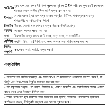
দ্রুত শুকানোর সকার ইউনিফর্ম পুরুষদের ফুটবল OEM পরিষেবা কুল ড্রাই হোলসেল
আইটেম
প্রস্তুতকারক কাস্টম ফুটবল জার্সি নম্বর এবং নাম সহ
খেলোয়াড়দের ঠান্ডা এবং শুষ্ক রাখতে আর্দ্রতা-উইকিং, শ্বাসপ্রশ্বাসযোগ্য
উপাদান
পলিয়েস্টার বা পলিয়েস্টার মিশ্রণ।
ডিজাইন
টিম রং, লোগো এবং প্লেয়ার নম্বর দিয়ে কাস্টমাইজযোগ্য
আকার
যেকোনো আকার গ্রহণ করা হয়
হাতা
বিকল্পগুলির মধ্যে রয়েছে ছোট হাতা, লম্বা হাতা, বা হাতাবিহীন
বৈশিষ্ট্য
অ্যান্টি-পিলিং, অ্যান্টি-শ্রিঙ্ক, দ্রুত শুকানো এবং শ্বাসপ্রশ্বাসযোগ্য
শিপিং
এক্সপ্রেস, এয়ার দ্বারা, সমুদ্র দ্বারা
পদ্ধতি
-পণ্য বৈশিষ্ট্য
-
আমাদের দল কাস্টম ডিজাইন এবং নিয়ন রঙের স্পেসিফিকেশন পরিচালনা করতে পারদর্শী, যা
নির্ভুল এবং উচ্চ-মানের প্রিন্টিং ফলাফল সরবরাহ করে।
- হিট ট্রান্সফার প্রিন্টিং প্রাণবন্ত, সীমাহীন রং, কোনও বিবর্ণতা এবং স্থায়ীভাবে তাদের গুণমান
বজায় রাখে এমন ডিজাইন নিশ্চিত করে।
- ত্বক থেকে ঘাম দূরে সরানোর জন্য ডিজাইন করা হয়েছে, আমাদের পলিয়েস্টার ফ্যাব্রিক
বাষ্পীভবন বাড়ায়, দীর্ঘস্থায়ী শুষ্কতা এবং আরাম প্রদান করে।