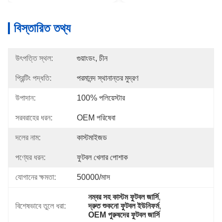
বিস্তারিত তথ্য
উৎপত্তি স্থল:
গুয়াংডং, চীন
প্রিন্টিং পদ্ধতি:
পরমানন্দ স্থানান্তর মুদ্রণ
উপাদান:
100% পলিয়েস্টার
সরবরাহের ধরন:
OEM পরিষেবা
দলের নাম:
কাস্টমাইজড
পণ্যের ধরন:
ফুটবল খেলার পোশাক
যোগানের ক্ষমতা:
50000/মাস
নম্বর সহ কাস্টম ফুটবল জার্সি
, 
বিশেষভাবে তুলে ধরা:
দ্রুত শুকনো ফুটবল ইউনিফর্ম
, 
OEM পুরুষদের ফুটবল জার্সি