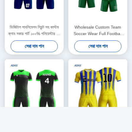
ডিজিটাল সাবলিমেশন প্রিন্ট সহ কাস্টম
Wholesale Custom Team
ক্লাব সকার শার্ট ১০০% পলিয়েস্টার শর্ট
Soccer Wear Full Football
স্লিভস ফ্রন্ট লোগো OEM সার্ভিস
Jersey Short Sleeve Tops
সেরা দাম পান
সেরা দাম পান
Shirt Football Wear Kit for
Man and Kid (পুরুষ এবং শিশুর জন্য
কাস্টমাইজড টিম ফুটবল পোশাক ফুল
ফুটবল জার্সি শর্ট আর্ম টপস শার্ট ফুটবল
পোশাক কিট)
কাস্টম সাবলিমেশন সকার জার্সি ফুটবল
কাস্টম ফুল সুব্লিমেশন জার্সি ফুটবল