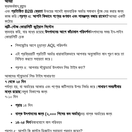
আমরা
ক্রমবর্ধমান ব্র্যান্ড
এবং
প্রতিষ্ঠিত B2B ক্রেতা
উভয়ের সাথেই ব্যবহারিক অর্ডার সমাধান খুঁজে বের করার জন্য
কাজ করি।
প্রশ্ন ৩: আপনি কিভাবে পণ্যের গুণমান এবং সামঞ্জস্য বজায় রাখেন?
আমরা একটি
কঠোর
মাল্টি-স্টেজ কোয়ালিটি কন্ট্রোল সিস্টেম
ব্যবহার করি, যার মধ্যে রয়েছে:
উৎপাদনের আগে কাঁচামাল পরিদর্শন
উৎপাদনের সময় ইন-লাইন
কোয়ালিটি চেক
শিপমেন্টের আগে চূড়ান্ত AQL পরিদর্শন
এই প্রক্রিয়াটি প্রতিটি অর্ডার ধারাবাহিকভাবে আপনার অনুমোদিত মান পূরণ করে তা
নিশ্চিত করতে সহায়তা করে।
প্রশ্ন ৪: আপনার স্ট্যান্ডার্ড উৎপাদন লিড টাইম কত?
আমাদের স্ট্যান্ডার্ড লিড টাইম সাধারণত
৭ থেকে ২৫ দিন
পর্যন্ত হয়, যা অর্ডারের আকার এবং পণ্যের জটিলতার উপর নির্ভর করে।
সাধারণ সময়সীমার
মধ্যে রয়েছে:
নমুনা বিকাশের জন্য
৭-১০ দিন
প্রায়
১৪ দিন
বাল্ক উৎপাদনের জন্য (২,০০০ পিসের কম অর্ডার)
বড় বাল্ক অর্ডারের জন্য
১৪-২৫ দিন
বিমানযোগে মাল পরিবহন
প্রশ্ন ৫: আপনি কি কাস্টম ডিজাইন সহায়তা প্রদান করেন?