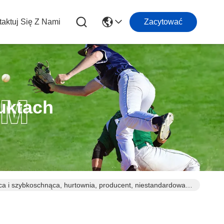
aktuj Się Z Nami
Zacytować
uktach
a i szybkoschnąca, hurtownia, producent, niestandardowa