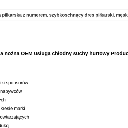
 piłkarska z numerem
, 
szybkoschnący dres piłkarski
, 
męska
ka nożna OEM usługa chłodny suchy hurtowy Produc
fiki sponsorów
ch nabywców
ych
akresie marki
powtarzających
ukcji