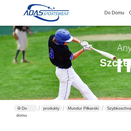
Do Domu
O
Szcze
Do
produkty
Mundur Piłkarski
Szybkoschnąc
domu
koszulka pił