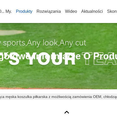
... My.
Produkty
Rozwiązania
Wideo
Aktualności
Skont
gółowe Informacje O Prod
a męska koszulka piłkarska z możliwością zamówienia OEM, chłodząc
karska z numerem i nazwiskiem