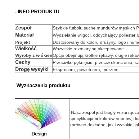
- INFO PRODUKTU
Zespół
Szybkie futbolu suche mundurów męskich P
Materiał
Wydzielanie wilgoci, oddychający poliester l
Projekt
Dostosowany do koloru drużyny, logo i num
Wielkość
Wszystkie rozmiary są akceptowane
Wyroby z włókien
Opcje obejmują krótkie rękawy, długie ręk
Cechy
Przeciwko pęknięciu, przeciw skurczeniu, s
Drogę wysyłki
Ekspresem, powietrzem, morzem.
-Wyznaczenia produktu
-
Nasz zespół jest biegły w zarządz
specyfikacjami kolorów neonów, dos
zarówno dokładne, jak i wysokiej ja