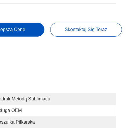
lepszą Cenę
Skontaktuj Się Teraz
druk Metodą Sublimacji
sługa OEM
szulka Piłkarska