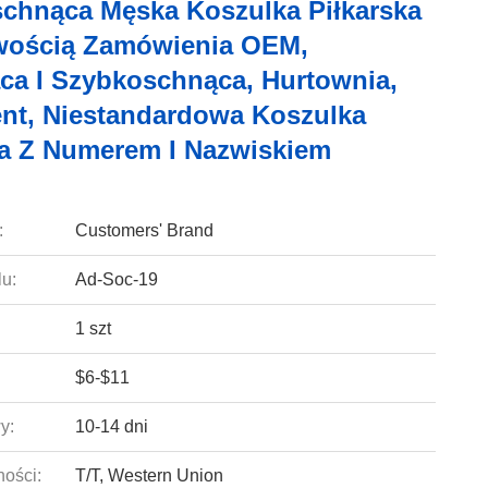
chnąca Męska Koszulka Piłkarska
wością Zamówienia OEM,
ca I Szybkoschnąca, Hurtownia,
nt, Niestandardowa Koszulka
ka Z Numerem I Nazwiskiem
:
Customers' Brand
u:
Ad-Soc-19
1 szt
$6-$11
y:
10-14 dni
ności:
T/T, Western Union