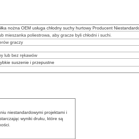
iłka nożna OEM usługa chłodny suchy hurtowy Producent Niestandard
ub mieszanka poliestrowa, aby gracze byli chłodni i suchi.
erów graczy
awy lub bez rękawów
zybkie suszenie i przepustne
aniu niestandardowymi projektami i
tarczając wyniki druku, które są
kości.