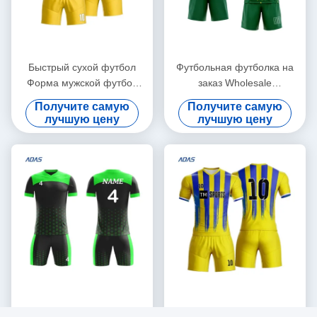
Быстрый сухой футбол
Футбольная футболка на
Форма мужской футбол
заказ Wholesale
OEM сервис Cool Сухой
Футбольная футболка
Получите самую
Получите самую
оптовый производитель
футболка футболка
лучшую цену
лучшую цену
Футбольная футболка на
футболка футболка
заказ с номером и именем
футболка футболка
футболка футболка
футболка футболка
футболка футболка
футболка футболка
футболка футболка
футболка футболка
футболка футболка
Настройка Сублимация
Индивидуальная