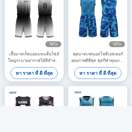
วิดีโอ
วิดีโอ
เสื้อบาสเก็ตบอลแขนสั้นไซส์
ชุดบาสเกตบอลโพลีเอสเตอร์
ใหญ่ระบายอากาศได้ดีสำหรับ
คุณภาพดีที่สุด ชุดกีฬาคุณภาพ
ทุกเพศ พร้อมดีไซน์ปักลาย
สูงสั่งทำพิเศษลายพราง ชุด
หา ราคา ที่ ดี ที่สุด
หา ราคา ที่ ดี ที่สุด
ล่าสุด
บาสเกตบอลสำหรับผู้ชาย
บริการ OEM