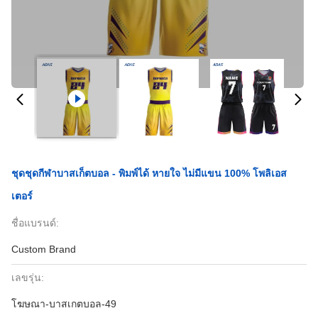
ชุดชุดกีฬาบาสเก็ตบอล - พิมพ์ได้ หายใจ ไม่มีแขน 100% โพลิเอส
เตอร์
ชื่อแบรนด์:
Custom Brand
เลขรุ่น:
โฆษณา-บาสเกตบอล-49