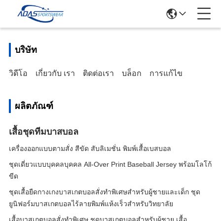
บริษัท
วิดีโอ
เกี่ยวกับ เรา
ติดต่อเรา
บล็อก
การแก้ไข
ผลิตภัณฑ์
เสื้อชุดทีมบาสบอล
เครื่องออกแบบตามสั่ง สีขัด สับลิเมชั่น พิมพ์เสื้อเบสบอล
ชุดเดี่ยวแบบบุคคลบุคคล All-Over Print Baseball Jersey พร้อมโลโก้
ขีด
ชุดเสื้อยืดกางเกงบาสเกตบอลสั่งทำพิเศษสำหรับผู้ชายและเด็ก ชุด
ยูนิฟอร์มบาสเกตบอลไร้ลายพิมพ์แห้งเร็วสำหรับวิทยาลัย
เสื้อบาสเกตบอลสั่งทำพิเศษ ชุดบาสเกตบอลสำหรับผู้ชาย เสื้อ