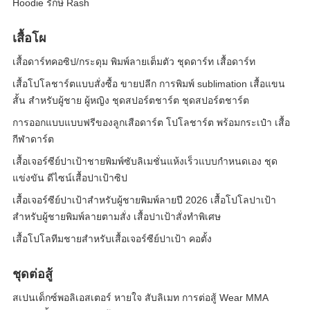
Hoodie รักษ์ Rash
เสื้อโผ
เสื้อดาร์ทคอซิป/กระดุม พิมพ์ลายเต็มตัว ชุดดาร์ท เสื้อดาร์ท
เสื้อโปโลชาร์ตแบบสั่งซื้อ ขายปลีก การพิมพ์ sublimation เสื้อแขน
สั้น สําหรับผู้ชาย ผู้หญิง ชุดสปอร์ตชาร์ต ชุดสปอร์ตชาร์ต
การออกแบบแบบฟรีของลูกเสือดาร์ต โปโลชาร์ต พร้อมกระเป๋า เสื้อ
กีฬาดาร์ต
เสื้อเจอร์ซีย์ปาเป้าชายพิมพ์ซับลิเมชั่นแห้งเร็วแบบกำหนดเอง ชุด
แข่งขัน ดีไซน์เสื้อปาเป้าซิป
เสื้อเจอร์ซีย์ปาเป้าสำหรับผู้ชายพิมพ์ลายปี 2026 เสื้อโปโลปาเป้า
สำหรับผู้ชายพิมพ์ลายตามสั่ง เสื้อปาเป้าสั่งทำพิเศษ
เสื้อโปโลทีมชายสำหรับเสื้อเจอร์ซีย์ปาเป้า คอตั้ง
ชุดต่อสู้
สเปนเด็กซ์พอลิเอสเตอร์ หายใจ สับลิเมท การต่อสู้ Wear MMA