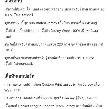
เสื้อร็อกบี้
เสื้อรักบี้ทีมสวมใส่แบบลำลองพิมพ์ลายระเหิดสำหรับผู้ชาย กำหนดเอง
100% โพลีเอสเตอร์
ชุดรัดลมรกบี้ชุด sublimated Jersey เสื้อกีฬา ความชื้น Wicking
เสื้อฝึกร็อกบี้ sublimated เสื้อฝึก Jersey Wear 100% เนื้อพอลิเอส
เตอร์
ชุดรักบี้สำหรับผู้ชายแบบกำหนดเอง 220 กรัม ชุดฝึกซ้อม สีฟลูออเรส
เซนต์
ชุดรักบี้ระบายอากาศสำหรับผู้ชายพิมพ์ลายซับลิเมชั่น 160 กรัม
เสื้อผ้ากีฬากลางแจ้ง
เสื้อทีมเอสปอร์ต
การถ่ายทอด sublimation Custom Print เอสปอร์ต ทีม Jersey เสื้อเกม
Wear ผ้าสี
แอนติชริง เนออนสีเกมส์ Esports ชุดเสื้อ Jersey ผู้ใหญ่ Custom
เสื้อเกมส์ Rocket League Esports Team Jersey แบบพิมพ์เต็ม สําห