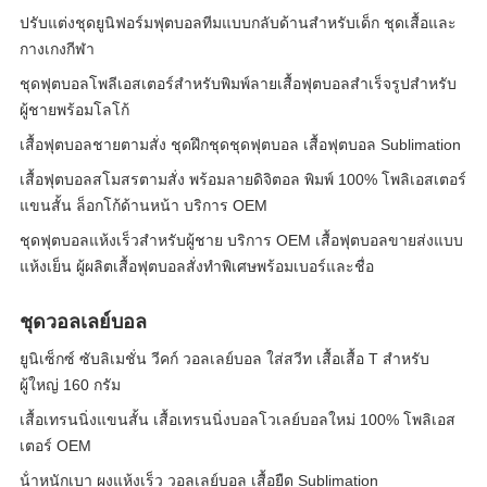
ปรับแต่งชุดยูนิฟอร์มฟุตบอลทีมแบบกลับด้านสำหรับเด็ก ชุดเสื้อและ
กางเกงกีฬา
ชุดฟุตบอลโพลีเอสเตอร์สำหรับพิมพ์ลายเสื้อฟุตบอลสำเร็จรูปสำหรับ
ผู้ชายพร้อมโลโก้
เสื้อฟุตบอลชายตามสั่ง ชุดฝึกชุดชุดฟุตบอล เสื้อฟุตบอล Sublimation
เสื้อฟุตบอลสโมสรตามสั่ง พร้อมลายดิจิตอล พิมพ์ 100% โพลิเอสเตอร์
แขนสั้น ล็อกโก้ด้านหน้า บริการ OEM
ชุดฟุตบอลแห้งเร็วสำหรับผู้ชาย บริการ OEM เสื้อฟุตบอลขายส่งแบบ
แห้งเย็น ผู้ผลิตเสื้อฟุตบอลสั่งทำพิเศษพร้อมเบอร์และชื่อ
ชุดวอลเลย์บอล
ยูนิเซ็กซ์ ซับลิเมชั่น วีคก์ วอลเลย์บอล ใส่สวีท เสื้อเสื้อ T สําหรับ
ผู้ใหญ่ 160 กรัม
เสื้อเทรนนิ่งแขนสั้น เสื้อเทรนนิ่งบอลโวเลย์บอลใหม่ 100% โพลิเอส
เตอร์ OEM
น้ําหนักเบา ผงแห้งเร็ว วอลเลย์บอล เสื้อยืด Sublimation