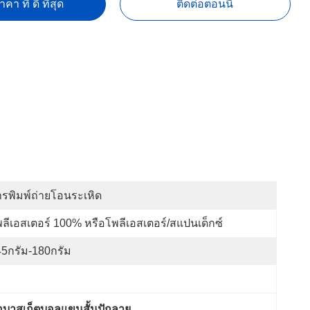
คา ที่ ดี ที่สุด
ติดต่อตอนนี้
รพิมพ์ถ่ายโอนระเหิด
ลีเอสเตอร์ 100% หรือโพลีเอสเตอร์/สแปนเด็กซ์
5กรัม-180กรัม
ื้อบาสเก็ตบอลแขนสั้นปักลาย