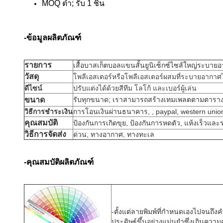
MOQ ต่ำ; รับ 1 ชิ้น
-ข้อมูลผลิตภัณฑ์
รายการ
เสื้อบาสเก็ตบอลแขนสั้นยูนิเซ็กซ์ไซส์ใหญ่ระบายอ
วัสดุ
โพลีเอสเตอร์หรือโพลีเอสเตอร์ผสมที่ระบายอากาศได
ดีไซน์
ปรับแต่งได้ด้วยสีทีม โลโก้ และเบอร์ผู้เล่น
ขนาด
รับทุกขนาด; เราสามารถสร้างเทมเพลตตามตารา
วิธีการชำระเงิน
การโอนเงินผ่านธนาคาร, , paypal, western unio
คุณสมบัติ
ป้องกันการเกิดขุย, ป้องกันการหดตัว, แห้งเร็วแล
วิธีการจัดส่ง
ด่วน, ทางอากาศ, ทางทะเล
-คุณสมบัติผลิตภัณฑ์
-
ตั้งแต่ลายพิมพ์ที่กำหนดเองไปจนถึง
ประดิษฐ์ขึ้นอย่างแม่นยำซึ่งเกินคว