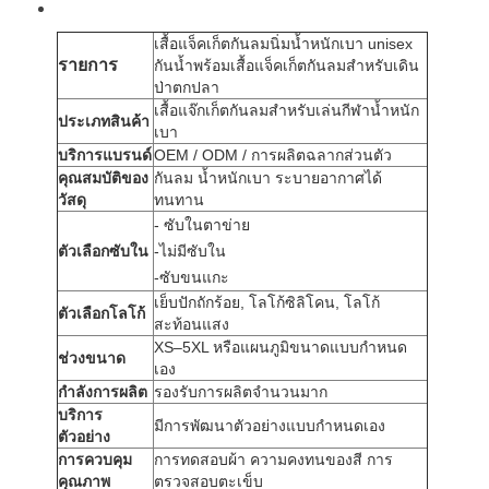
เสื้อแจ็คเก็ตกันลมนิ่มน้ำหนักเบา unisex
รายการ
กันน้ำพร้อมเสื้อแจ็คเก็ตกันลมสำหรับเดิน
ป่าตกปลา
เสื้อแจ๊กเก็ตกันลมสำหรับเล่นกีฬาน้ำหนัก
ประเภทสินค้า
เบา
บริการแบรนด์
OEM / ODM / การผลิตฉลากส่วนตัว
คุณสมบัติของ
กันลม น้ำหนักเบา ระบายอากาศได้
วัสดุ
ทนทาน
-
ซับในตาข่าย
ตัวเลือกซับใน
-
ไม่มีซับใน
-
ซับขนแกะ
เย็บปักถักร้อย, โลโก้ซิลิโคน, โลโก้
ตัวเลือกโลโก้
สะท้อนแสง
XS–5XL หรือแผนภูมิขนาดแบบกำหนด
ช่วงขนาด
เอง
กำลังการผลิต
รองรับการผลิตจำนวนมาก
บริการ
มีการพัฒนาตัวอย่างแบบกำหนดเอง
ตัวอย่าง
การควบคุม
การทดสอบผ้า ความคงทนของสี การ
คุณภาพ
ตรวจสอบตะเข็บ