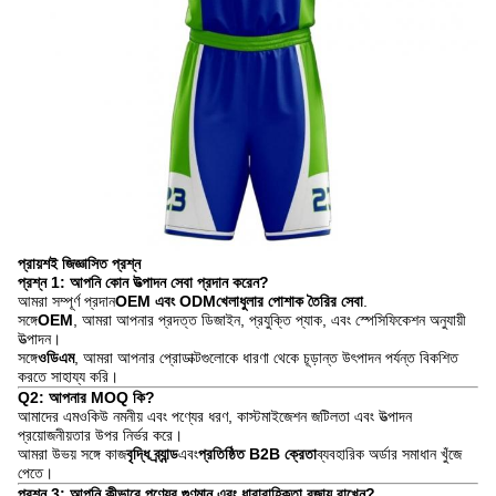
প্রায়শই জিজ্ঞাসিত প্রশ্ন
প্রশ্ন 1: আপনি কোন উত্পাদন সেবা প্রদান করেন?
আমরা সম্পূর্ণ প্রদান
OEM এবং ODM
খেলাধুলার পোশাক তৈরির সেবা
.
সঙ্গে
OEM
, আমরা আপনার প্রদত্ত ডিজাইন, প্রযুক্তি প্যাক, এবং স্পেসিফিকেশন অনুযায়ী
উত্পাদন।
সঙ্গে
ওডিএম
, আমরা আপনার প্রোডাক্টগুলোকে ধারণা থেকে চূড়ান্ত উৎপাদন পর্যন্ত বিকশিত
করতে সাহায্য করি।
Q2: আপনার MOQ কি?
আমাদের এমওকিউ নমনীয় এবং পণ্যের ধরণ, কাস্টমাইজেশন জটিলতা এবং উত্পাদন
প্রয়োজনীয়তার উপর নির্ভর করে।
আমরা উভয় সঙ্গে কাজ
বৃদ্ধি ব্র্যান্ড
এবং
প্রতিষ্ঠিত B2B ক্রেতা
ব্যবহারিক অর্ডার সমাধান খুঁজে
পেতে।
প্রশ্ন 3: আপনি কীভাবে পণ্যের গুণমান এবং ধারাবাহিকতা বজায় রাখেন?