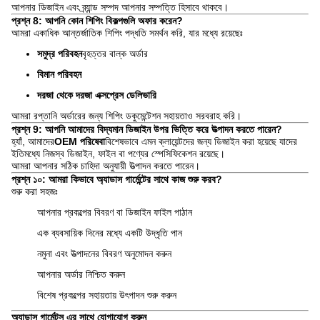
আপনার ডিজাইন এবং ব্র্যান্ড সম্পদ আপনার সম্পত্তি হিসাবে থাকবে।
প্রশ্ন 8: আপনি কোন শিপিং বিকল্পগুলি অফার করেন?
আমরা একাধিক আন্তর্জাতিক শিপিং পদ্ধতি সমর্থন করি, যার মধ্যে রয়েছেঃ
সমুদ্র পরিবহন
বৃহত্তর বাল্ক অর্ডার
বিমান পরিবহন
দরজা থেকে দরজা এক্সপ্রেস ডেলিভারি
আমরা রপ্তানি অর্ডারের জন্য শিপিং ডকুমেন্টেশন সহায়তাও সরবরাহ করি।
প্রশ্ন 9: আপনি আমাদের বিদ্যমান ডিজাইন উপর ভিত্তি করে উত্পাদন করতে পারেন?
হ্যাঁ, আমাদের
OEM পরিষেবা
বিশেষভাবে এমন ক্লায়েন্টদের জন্য ডিজাইন করা হয়েছে যাদের
ইতিমধ্যে নিজস্ব ডিজাইন, ফাইল বা পণ্যের স্পেসিফিকেশন রয়েছে।
আমরা আপনার সঠিক চাহিদা অনুযায়ী উত্পাদন করতে পারেন।
প্রশ্ন ১০: আমরা কিভাবে অ্যাডাস গার্মেন্টের সাথে কাজ শুরু করব?
শুরু করা সহজঃ
আপনার প্রকল্পের বিবরণ বা ডিজাইন ফাইল পাঠান
এক ব্যবসায়িক দিনের মধ্যে একটি উদ্ধৃতি পান
নমুনা এবং উত্পাদনের বিবরণ অনুমোদন করুন
আপনার অর্ডার নিশ্চিত করুন
বিশেষ প্রকল্পের সহায়তায় উৎপাদন শুরু করুন
অ্যাডাস গার্মেন্টস এর সাথে যোগাযোগ করুন