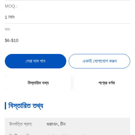
MOQ.:
1 পিসি
দাম:
$6-$10
সেরা দাম পান
এখনই যোগাযোগ করুন
বিস্তারিত তথ্য
পণ্যের বর্ণনা
বিস্তারিত তথ্য
উৎপত্তি স্থল:
গুয়াংডং, চীন