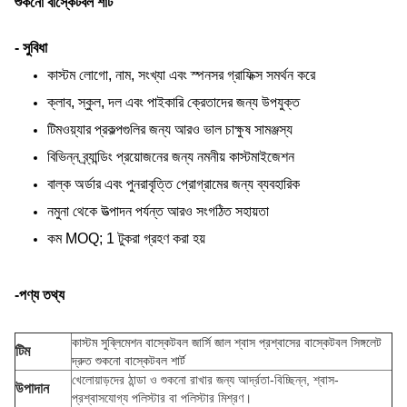
শুকনো বাস্কেটবল শার্ট
- সুবিধা
কাস্টম লোগো, নাম, সংখ্যা এবং স্পনসর গ্রাফিক্স সমর্থন করে
ক্লাব, স্কুল, দল এবং পাইকারি ক্রেতাদের জন্য উপযুক্ত
টিমওয়্যার প্রকল্পগুলির জন্য আরও ভাল চাক্ষুষ সামঞ্জস্য
বিভিন্ন ব্র্যান্ডিং প্রয়োজনের জন্য নমনীয় কাস্টমাইজেশন
বাল্ক অর্ডার এবং পুনরাবৃত্তি প্রোগ্রামের জন্য ব্যবহারিক
নমুনা থেকে উত্পাদন পর্যন্ত আরও সংগঠিত সহায়তা
কম MOQ; 1 টুকরা গ্রহণ করা হয়
-পণ্য তথ্য
কাস্টম সুব্লিমেশন বাস্কেটবল জার্সি জাল শ্বাস প্রশ্বাসের বাস্কেটবল সিঙ্গলেট
টিম
দ্রুত শুকনো বাস্কেটবল শার্ট
খেলোয়াড়দের ঠান্ডা ও শুকনো রাখার জন্য আর্দ্রতা-বিচ্ছিন্ন, শ্বাস-
উপাদান
প্রশ্বাসযোগ্য পলিস্টার বা পলিস্টার মিশ্রণ।