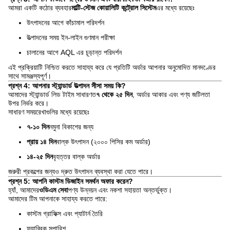
আমরা একটি কঠোর ব্যবহার
মাল্টি-স্টেজ কোয়ালিটি কন্ট্রোল সিস্টেম
এর মধ্যে রয়েছেঃ
উৎপাদনের আগে কাঁচামাল পরিদর্শন
উত্পাদনের সময় ইন-লাইন গুণমান পরীক্ষা
চালানের আগে AQL এর চূড়ান্ত পরিদর্শন
এই প্রক্রিয়াটি নিশ্চিত করতে সাহায্য করে যে প্রতিটি অর্ডার আপনার অনুমোদিত মানদণ্ডের
সাথে সামঞ্জস্যপূর্ণ।
প্রশ্ন 4: আপনার স্ট্যান্ডার্ড উত্পাদন সীসা সময় কি?
আমাদের স্ট্যান্ডার্ড লিড টাইম সাধারণত
৭ থেকে ২৫ দিন
, অর্ডার আকার এবং পণ্য জটিলতা
উপর নির্ভর করে।
সাধারণ সময়রেখাগুলির মধ্যে রয়েছেঃ
৭-১০ দিন
নমুনা বিকাশের জন্য
প্রায় ১৪ দিন
বাল্ক উৎপাদন (২০০০ পিসির কম অর্ডার)
১৪-২৫ দিন
বৃহত্তর বাল্ক অর্ডার
জরুরী প্রকল্পের জন্যও দ্রুত উৎপাদন ব্যবস্থা করা যেতে পারে।
প্রশ্ন 5: আপনি কাস্টম ডিজাইন সমর্থন অফার করেন?
হ্যাঁ, আমাদের
ওডিএম সেবা
পণ্য উন্নয়ন এবং নকশা সহায়তা অন্তর্ভুক্ত।
আমাদের টিম আপনাকে সাহায্য করতে পারে:
কাস্টম গ্রাফিক্স এবং প্যাটার্ন তৈরি
ফ্যাব্রিক সুপারিশ