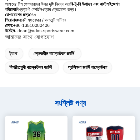
আমাদের টিম পেশাদারদের উপর দৃষ্টি নিবদ্ধ করে
বি-টু-বি উত্পাদন এবং কাস্টমাইজেশন
পরিষেবা
বিশ্বব্যাপী স্পোর্টসওয়্যার ক্রেতাদের জন্য।
যোগাযোগের জন্যঃ
ডিন
শিরোনামঃ
মার্কেট ম্যানেজার / ক্লায়েন্ট পার্টনার
ফোন:
+86-13510080406
ইমেইল:
dean@adas-sportswear.com
আমাদের সাথে যোগাযোগ
ট্যাগ:
স্লেভহীন বাস্কেটবল জার্সি
বিপরীতমুখী বাস্কেটবল জার্সি
প্রশিক্ষণ জার্সি বাস্কেটবল
সংশ্লিষ্ট পণ্য