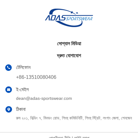
সোশ্যাল মিডিয়া
দ্রুত যোগাযোগ
টেলিফোন
+86-13510080406
ই-মেইল
dean@adas-sportswear.com
ঠিকানা
রুম ২০১, বিল্ডিং ৭, মিনডং রোড, পিংহু কমিউনিটি, পিংহু স্ট্রিট, লংগাং জেলা, শেনজেন