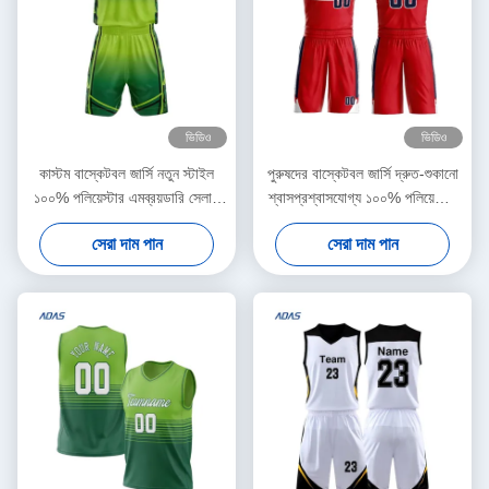
ভিডিও
ভিডিও
কাস্টম বাস্কেটবল জার্সি নতুন স্টাইল
পুরুষদের বাস্কেটবল জার্সি দ্রুত-শুকানো
১০০% পলিয়েস্টার এমব্রয়ডারি সেলাই
শ্বাসপ্রশ্বাসযোগ্য ১০০% পলিয়েস্টার
করা প্রিন্টেড সিটি টিম কুইক ড্রাই
নতুন উচ্চ মানের প্রশিক্ষণ ১০০%
সেরা দাম পান
সেরা দাম পান
ব্রেথেবল স্পোর্টস ইউনিফর্ম
পলিয়েস্টার প্রিন্টেড বাস্কেটবল