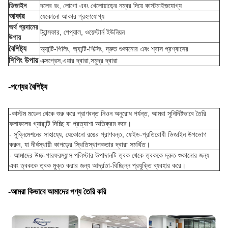
ডিজাইন
দলের রং, লোগো এবং খেলোয়াড়ের নম্বর দিয়ে কাস্টমাইজযোগ্য
আকার
যেকোনো আকার গ্রহণযোগ্য
অর্থ প্রদানের
ট্রান্সফার, পেপ্যাল, ওয়েস্টার্ন ইউনিয়ন
উপায়
বৈশিষ্ট্য
অ্যান্টি-পিলিং, অ্যান্টি-শিক্সিং, দ্রুত শুকানোর এবং শ্বাস প্রশ্বাসের
শিপিং উপায়
এক্সপ্রেস,এয়ার দ্বারা,সমুদ্র দ্বারা
-পণ্যের বৈশিষ্ট্য
-
কাস্টম মডেল থেকে শুরু করে প্রাণবন্ত নিওন অনুরোধ পর্যন্ত, আমরা সুনির্দিষ্টভাবে তৈরি
ফলাফলের গ্যারান্টি দিচ্ছি যা প্রত্যাশা অতিক্রম করে।
- সুব্লিমেশনের সাহায্যে, যেকোনো রঙের প্রাণবন্ত, ফেইড-প্রতিরোধী ডিজাইন উপভোগ
করুন, যা দীর্ঘস্থায়ী কাপড়ের স্থিতিস্থাপকতার দ্বারা সমর্থিত।
- আমাদের উচ্চ-পারফরম্যান্স পলিস্টার উপাদানটি ত্বক থেকে ত্বককে দ্রুত শুকানোর জন্য
এবং ত্বককে ত্বক মুক্ত করার জন্য আর্দ্রতা-বিচ্ছিন্ন প্রযুক্তি ব্যবহার করে।
-আমরা কিভাবে আমাদের পণ্য তৈরি করি