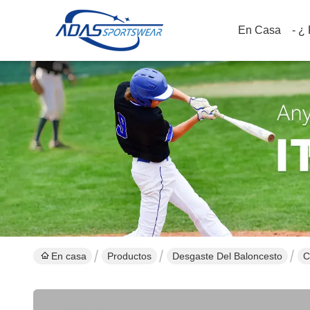
En Casa
- ¿
En casa
Productos
Desgaste Del Baloncesto
C