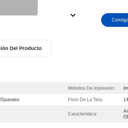
Consiga
ión Del Producto
Métodos De Impresión:
Im
r/spandex
Peso De La Tela:
1
An
Característica:
D