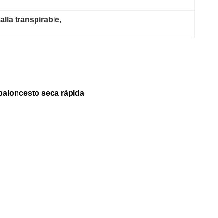
lla transpirable
, 
 baloncesto seca rápida