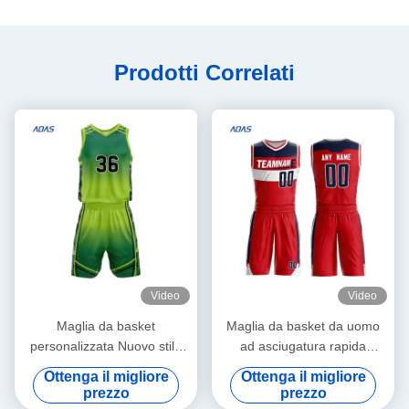
Prodotti Correlati
Video
Video
Maglia da basket
Maglia da basket da uomo
personalizzata Nuovo stile
ad asciugatura rapida
100% poliestere ricamo
traspirante 100% poliestere
Ottenga il migliore
Ottenga il migliore
cucito stampato squadra
nuova di alta qualità per
prezzo
prezzo
cittadina uniforme sportiva
allenamento 100% poliestere