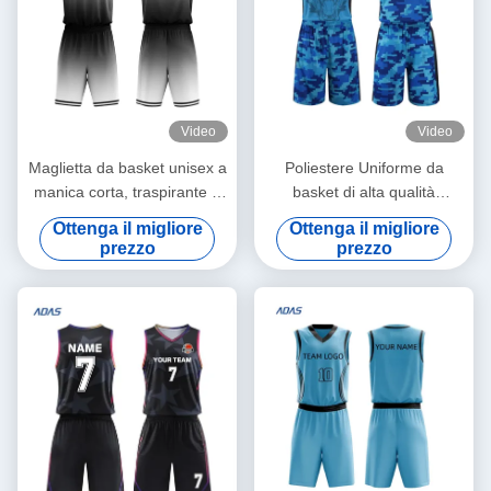
Video
Video
Maglietta da basket unisex a
Poliestere Uniforme da
manica corta, traspirante e
basket di alta qualità
di taglia più grande, con
Uniforme da basket da uomo
Ottenga il migliore
Ottenga il migliore
l'ultimo design ricamato.
OEM Serviziato
prezzo
prezzo