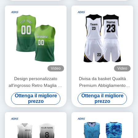
traspirante ad asciugatura
stampata da basket
rapida
Video
Video
Design personalizzato
Divisa da basket Qualità
all'ingrosso Retro Maglia da
Premium Abbigliamento
basket a sublimazione
squadra di basket Nuovo
Ottenga il migliore
Ottenga il migliore
Canotte Completo Set
design 100% poliestere
prezzo
prezzo
Canotta da basket da uomo
Divise da basket