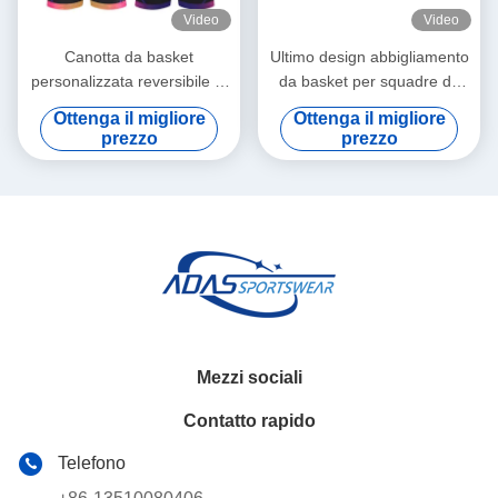
Video
Video
Canotta da basket
Ultimo design abbigliamento
personalizzata reversibile in
da basket per squadre da
poliestere a rete ad
uomo, servizi OEM, divise da
Ottenga il migliore
Ottenga il migliore
asciugatura rapida, uniforme
basket personalizzate con
prezzo
prezzo
da basket reversibile
stampa a sublimazione,
divise da basket in vendita
Mezzi sociali
Contatto rapido
Telefono