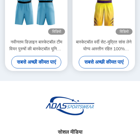
विडियो
विडियो
नवीनतम डिज़ाइन बास्केटबॉल टीम
बास्केटबॉल वर्दी सेट-मुद्रित सांस लेने
वियर पुरुषों की बास्केटबॉल यूनिफॉर्म
योग्य आस्तीन रहित 100%
OEM सेवाएँ कस्टम सब्लिमेशन
पॉलिएस्टर साइड रंग के साथ आधुनिक
सबसे अच्छी कीमत पाएं
सबसे अच्छी कीमत पाएं
प्रिंटिंग बास्केटबॉल यूनिफॉर्म हॉट सेल
और अनुकूलन योग्य
सोशल मीडिया