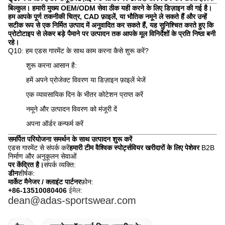
बिल्कुल। हमारी मुख्य OEM/ODM सेवा ठीक यही करने के लिए डिज़ाइन की गई है।
हम आपके पूर्ण तकनीकी चित्र, CAD फ़ाइलें, या भौतिक नमूने ले सकते हैं और उन्हें
सटीक रूप से एक निर्मित उत्पाद में अनुवादित कर सकते हैं, यह सुनिश्चित करते हुए कि
प्रोटोटाइप से लेकर बड़े पैमाने पर उत्पादन तक आपके मूल विनिर्देशों के प्रति निष्ठा बनी
रहे।
Q10: हम एडस गारमेंट के साथ काम करना कैसे शुरू करें?
शुरू करना आसान है:
हमें अपने प्रोजेक्ट विवरण या डिज़ाइन फ़ाइलें भेजें
एक व्यावसायिक दिन के भीतर कोटेशन प्राप्त करें
नमूने और उत्पादन विवरण को मंजूरी दें
अपना ऑर्डर कन्फर्म करें
समर्पित परियोजना समर्थन के साथ उत्पादन शुरू करें
एडस गारमेंट से संपर्क करें
हमारी टीम वैश्विक स्पोर्ट्सवियर खरीदारों के लिए पेशेवर
B2B
निर्माण और अनुकूलन सेवाओं
पर केंद्रित है।
संपर्क व्यक्ति:
डीन
शीर्षक:
मार्केट मैनेजर / क्लाइंट पार्टनर
फ़ोन:
+86-13510080406
ईमेल:
dean@adas-sportswear.com