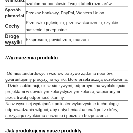
Wielkość
szablon na podstawie Twojej tabeli rozmiarów.
Sposób
Przekaz bankowy, PayPal, Western Union.
płatności
Przeciwko pęknięciu, przeciw skurczeniu, szybkie
Cechy
suszenie i przepustne
Drogę
Ekspresem, powietrzem, morzem.
wysyłki
-Wyznaczenia produktu
-
Od niestandardowych wzorów po żywe żądania neonów,
gwarantujemy precyzyjne wyniki, które przekraczają oczekiwania.
- Dzięki sublimacji, ciesz się żywymi, odpornymi na wyblaknięcie
projektami w dowolnym kolorystycznym kolorze, wspieranymi
przez trwałą odporność tkaniny.
Nasz wysokiej wydajności poliester wykorzystuje technologię
odprowadzania wilgoci, aby natychmiast usunąć pot z skóry,
sprzyjając szybkiemu suszeniu i poczuciu bezpoczenia.
-Jak produkujemy nasze produkty