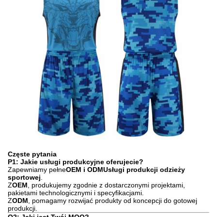
Częste pytania
P1: Jakie usługi produkcyjne oferujecie?
Zapewniamy pełne
OEM i ODM
Usługi produkcji odzieży
sportowej
.
Z
OEM
, produkujemy zgodnie z dostarczonymi projektami,
pakietami technologicznymi i specyfikacjami.
Z
ODM
, pomagamy rozwijać produkty od koncepcji do gotowej
produkcji.