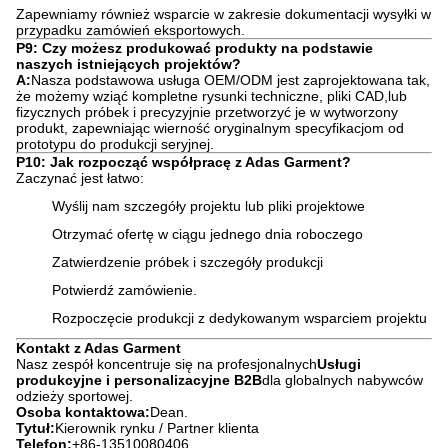
Zapewniamy również wsparcie w zakresie dokumentacji wysyłki w
przypadku zamówień eksportowych.
P9: Czy możesz produkować produkty na podstawie
naszych istniejących projektów?
A:
Nasza podstawowa usługa OEM/ODM jest zaprojektowana tak,
że możemy wziąć kompletne rysunki techniczne, pliki CAD,lub
fizycznych próbek i precyzyjnie przetworzyć je w wytworzony
produkt, zapewniając wierność oryginalnym specyfikacjom od
prototypu do produkcji seryjnej.
P10: Jak rozpocząć współpracę z Adas Garment?
Zaczynać jest łatwo:
Wyślij nam szczegóły projektu lub pliki projektowe
Otrzymać ofertę w ciągu jednego dnia roboczego
Zatwierdzenie próbek i szczegóły produkcji
Potwierdź zamówienie.
Rozpoczęcie produkcji z dedykowanym wsparciem projektu
Kontakt z Adas Garment
Nasz zespół koncentruje się na profesjonalnych
Usługi
produkcyjne i personalizacyjne B2B
dla globalnych nabywców
odzieży sportowej.
Osoba kontaktowa:
Dean.
Tytuł:
Kierownik rynku / Partner klienta
Telefon:
+86-13510080406