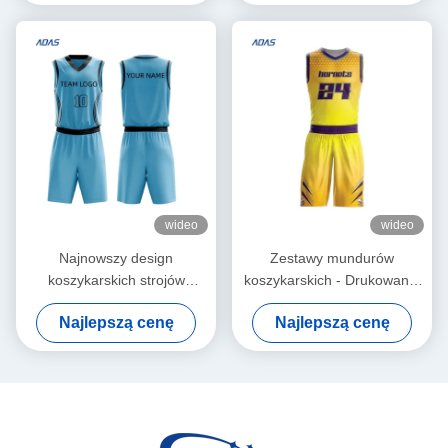
Koszykówki z nadrukiem
moro dla mężczyzn Usługa
OEM
wideo
wideo
Najnowszy design
Zestawy mundurów
koszykarskich strojów
koszykarskich - Drukowane,
drużynowych dla mężczyzn,
oddychające, bez rękawów,
Najlepszą cenę
Najlepszą cenę
usługi OEM, niestandardowe
100% poliester z kolorem
sublimacyjne drukowanie
bocznym, nowoczesne i
koszykarskich strojów,
dostosowywane
gorąca wyprzedaż