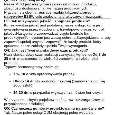
Q2: Jaki jest Twój MOQ?
Nasze MOQ jest elastyczne i zależy od rodzaju produktu,
złożoności dostosowania i wymagań produkcyjnych.
Pracujemy z oboma.
rosnące marki
a także
ustalonych
nabywców B2B
W celu znalezienia praktycznych rozwiązań.
P3: Jak utrzymywać jakość i spójność produktu?
Konsekwentna jakość jest podstawą naszej usługi, która jest
gwarantowana przez wbudowany, trzyetapowy proces kontroli
jakości.Następnie przeprowadzać ciągłe kontrole linii
produkcyjnejTen system jest waszą ochroną.Zaprojektowane, aby
zapewnić spokój umysłu i zapewnić, że każdy produkt, który
opuszcza nasze zakłady, spełnia Twoje wymagania..
Q4: Jaki jest Twój standardowy czas produkcji?
Nasz standardowy czas realizacji zazwyczaj wynosi od
Od 7 do
25 dni
, w zależności od wielkości zamówienia i złożoności
produktu.
Typowe harmonogramy obejmują:
7 ‰ 10 dni
do opracowywania próbek
Około 14 dni
do produkcji masowej (zamówienia poniżej
2000 sztuk)
14-25 dni
w przypadku większych zamówień hurtowych
W przypadku pilnych projektów można również zorganizować
przyspieszoną produkcję.
Q5: Czy możesz pomóc w projektowaniu na zamówienie?
Tak. Nasze pełne usługi ODM obejmują pełne wsparcie