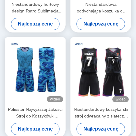
Niestandardowy hurtowy
Niestandardowa
design Retro Sublimacja
oddychająca koszulka do
Koszulka do koszykówki
koszykówki unisex w dużych
Najlepszą cenę
Najlepszą cenę
Singlety Kamizelki Zestaw
rozmiarach z krótkim
koszykówki
rękawem i najnowszym
haftowanym wzorem
wideo
wideo
Poliester Najwyższej Jakości
Niestandardowy koszykarski
Strój do Koszykówki
strój odwracalny z siateczki
Sportowy Wysokiej Jakości
poliestrowej, szybkoschnący
Najlepszą cenę
Najlepszą cenę
Szyty na Miarę Strój do