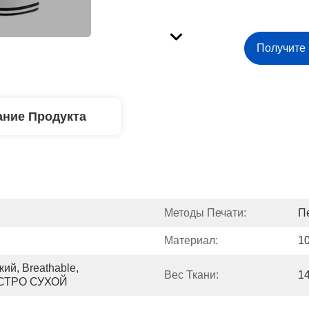
Получите
ние Продукта
Методы Печати:
П
Материал:
1
й, Breathable, 
Вес Ткани:
1
ЫСТРО СУХОЙ