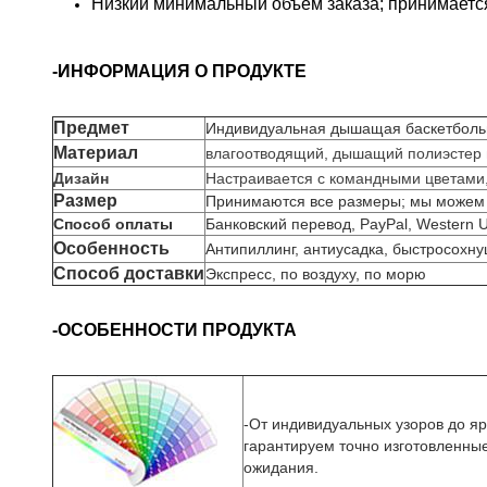
Низкий минимальный объем заказа; принимается
-ИНФОРМАЦИЯ О ПРОДУКТЕ
Предмет
Индивидуальная дышащая баскетбольн
Материал
влагоотводящий, дышащий полиэстер и
Дизайн
Настраивается с командными цветами,
Размер
Принимаются все размеры; мы можем 
Способ оплаты
Банковский перевод, PayPal, Western 
Особенность
Антипиллинг, антиусадка, быстросох
Способ доставки
Экспресс, по воздуху, по морю
-ОСОБЕННОСТИ ПРОДУКТА
-
От индивидуальных узоров до яр
гарантируем точно изготовленны
ожидания.