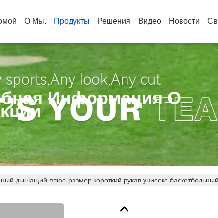
омой
О Мы.
Продукты
Решения
Видео
Новости
Св
бная Информация О
кции
ный дышащий плюс-размер короткий рукав унисекс баскетбольны