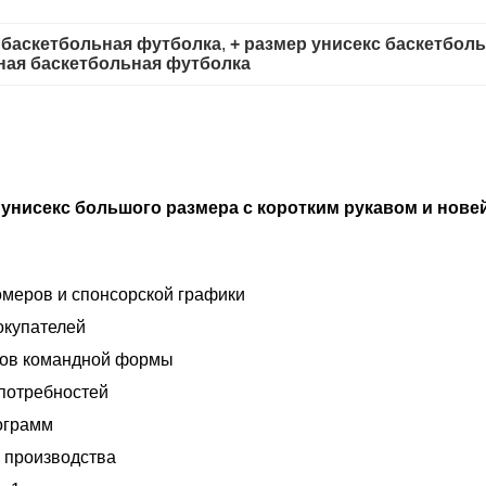
 баскетбольная футболка
, 
+ размер унисекс баскетбол
ная баскетбольная футболка
унисекс большого размера с коротким рукавом и нов
омеров и спонсорской графики
окупателей
тов командной формы
 потребностей
ограмм
 производства