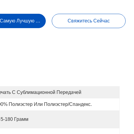
 Самую Лучшую Цену
Свяжитесь Сейчас
ечать С Сублимационной Передачей
00% Полиэстер Или Полиэстер/спандекс.
45-180 Грамм