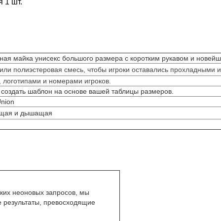
 1 шт.
ая майка унисекс большого размера с коротким рукавом и новей
ли полиэстеровая смесь, чтобы игроки оставались прохладными и
 логотипами и номерами игроков.
создать шаблон на основе вашей таблицы размеров.
Union
нущая и дышащая
ких неоновых запросов, мы
е результаты, превосходящие