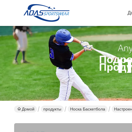
Д
Подро
Проду
Домой
продукты
Носка Баскетбола
Настроен