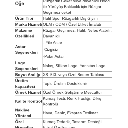
Rüzgarlık Ceket suya dayanıklı Hood
Öğe
ile Yürüyüş Balıkçılık için Rüzgar
Geçirmez ceket
Ürün Tipi
Hafif Spor Rüzgarlık Dış Giyim
Marka Hizmeti
OEM / ODM / Özel Etiket İmalatı
Malzeme
Rüzgar Geçirmez, Hafif, Nefes Alabilir,
Özellikleri
Dayanıklı
-
File Astar
Astar
-
Çizgisiz
Seçenekleri
-
Polar Astar
Logo
Nakış, Silikon Logo, Yansıtıcı Logo
Seçenekleri
Boyut Aralığı
XS–5XL veya Özel Beden Tablosu
Üretim
Toplu Üretim Desteklenir
kapasitesi
Örnek Hizmet
Özel Örnek Geliştirme Mevcuttur
Kumaş Testi, Renk Haslığı, Dikiş
Kalite Kontrol
Kontrolü
Nakliye
Hava, Deniz, Ekspres Teslimat
Yöntemi
Özel
Kumaş Tedarik, Tasarım Desteği,
Hizmetler
Etiket Özelleştirme