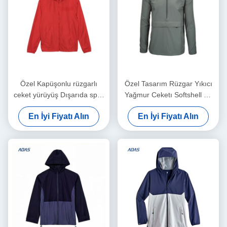
Özel Kapüşonlu rüzgarlı
Özel Tasarım Rüzgar Yıkıcı
ceket yürüyüş Dışarıda spor
Yağmur Ceketı Softshell Su
kıyafetleri Erkekler Hafif
geçirmez Dış Hava Spor
En İyi Fiyatı Alın
En İyi Fiyatı Alın
Ağırlık Su geçirmez ceket
Ceketleri Erkekler için