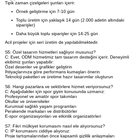
Tipik zaman çizelgeleri şunları içerir:
Örnek geliştirme için 7-10 gün
Toplu üretim için yaklaşık 14 gün (2.000 adetin altındaki
siparişler)
Daha büyük toplu siparişler için 14-25 gün
Acil projeler için seri üretim de yapılabilmektedir.
S5: Özel tasarım hizmetleri sağlıyor musunuz?
C: Evet, ODM hizmetimiz tam tasarım desteğini içerir. Deneyimli
ekibimiz şunları yapabilir:
Özel desenler ve grafikler geliştirin
İhtiyaçlarınıza göre performans kumaşları önerin
Teknoloji paketleri ve üretime hazır tasarımlar oluşturun
S6: Hangi pazarlara ve sektörlere hizmet veriyorsunuz?​
C: Aşağıdakiler için spor giyim konusunda uzmanız:
Profesyonel ve amatör spor takımları
Okullar ve üniversiteler
Kurumsal sağlıklı yaşam programları
Perakende markaları ve distribütörler
E-spor organizasyonları ve etkinlik organizatörleri
S7: Fikri mülkiyet korumasını nasıl ele alıyorsunuz?​
C: IP korumasını ciddiye alıyoruz:
Proje tartışmalarından önce kapsamlı gizlilik anlaşmaları