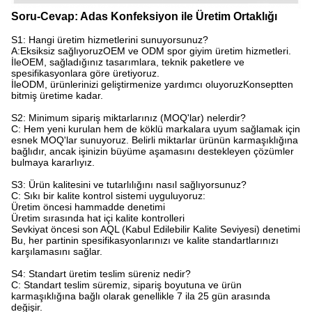
Soru-Cevap: Adas Konfeksiyon ile Üretim Ortaklığı
S1: Hangi üretim hizmetlerini sunuyorsunuz?
A:
Eksiksiz sağlıyoruz
OEM ve ODM spor giyim üretim hizmetleri
.
İle
OEM
, sağladığınız tasarımlara, teknik paketlere ve
spesifikasyonlara göre üretiyoruz.
İle
ODM
, ürünlerinizi geliştirmenize yardımcı oluyoruz
Konseptten
bitmiş üretime kadar.
S2: Minimum sipariş miktarlarınız (MOQ'lar) nelerdir?​
C: Hem yeni kurulan hem de köklü markalara uyum sağlamak için
esnek MOQ'lar sunuyoruz. Belirli miktarlar ürünün karmaşıklığına
bağlıdır, ancak işinizin büyüme aşamasını destekleyen çözümler
bulmaya kararlıyız.
S3: Ürün kalitesini ve tutarlılığını nasıl sağlıyorsunuz?
C: Sıkı bir kalite kontrol sistemi uyguluyoruz:
Üretim öncesi hammadde denetimi
Üretim sırasında hat içi kalite kontrolleri
Sevkiyat öncesi son AQL (Kabul Edilebilir Kalite Seviyesi) denetimi
Bu, her partinin spesifikasyonlarınızı ve kalite standartlarınızı
karşılamasını sağlar.
S4: Standart üretim teslim süreniz nedir?​
C: Standart teslim süremiz, sipariş boyutuna ve ürün
karmaşıklığına bağlı olarak genellikle 7 ila 25 gün arasında
değişir.