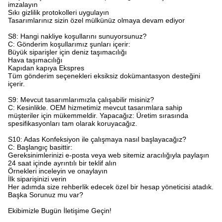
imzalayın
Sıkı gizlilik protokolleri uygulayın
Tasarımlarınız sizin özel mülkünüz olmaya devam ediyor
S8: Hangi nakliye koşullarını sunuyorsunuz?
C: Gönderim koşullarımız şunları içerir:
Büyük siparişler için deniz taşımacılığı
Hava taşımacılığı
Kapıdan kapıya Ekspres
Tüm gönderim seçenekleri eksiksiz dokümantasyon desteğini
içerir.
S9: Mevcut tasarımlarımızla çalışabilir misiniz?
C: Kesinlikle. OEM hizmetimiz mevcut tasarımlara sahip
müşteriler için mükemmeldir. Yapacağız: Üretim sırasında
spesifikasyonları tam olarak koruyacağız.
S10: Adas Konfeksiyon ile çalışmaya nasıl başlayacağız?​
C: Başlangıç ​​basittir:
Gereksinimlerinizi e-posta veya web sitemiz aracılığıyla paylaşın
24 saat içinde ayrıntılı bir teklif alın
Örnekleri inceleyin ve onaylayın
İlk siparişinizi verin
Her adımda size rehberlik edecek özel bir hesap yöneticisi atadık.
Başka Sorunuz mu var?
Ekibimizle Bugün İletişime Geçin!​