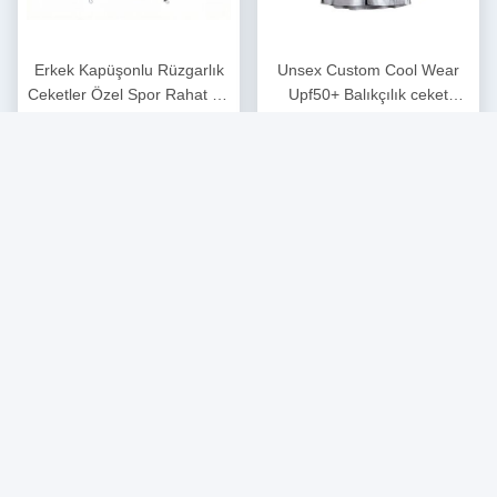
Erkek Kapüşonlu Rüzgarlık
Unsex Custom Cool Wear
Ceketler Özel Spor Rahat Su
Upf50+ Balıkçılık ceket
Geçirmez Nefes Alabilir
güneş koruyucu balıkçılık
En İyi Fiyatı Alın
En İyi Fiyatı Alın
Ceket Üreticisi
için açık havada ceket
Sosyal Medya
Hızlı iletişim
Tel